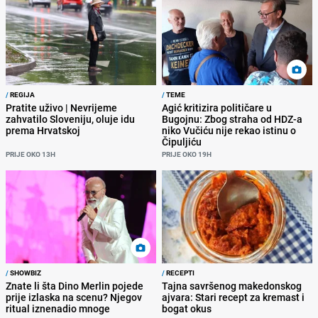
/
REGIJA
/
TEME
Pratite uživo | Nevrijeme
Agić kritizira političare u
zahvatilo Sloveniju, oluje idu
Bugojnu: Zbog straha od HDZ-a
prema Hrvatskoj
niko Vučiću nije rekao istinu o
Čipuljiću
PRIJE OKO 13H
PRIJE OKO 19H
/
SHOWBIZ
/
RECEPTI
Znate li šta Dino Merlin pojede
Tajna savršenog makedonskog
prije izlaska na scenu? Njegov
ajvara: Stari recept za kremast i
ritual iznenadio mnoge
bogat okus