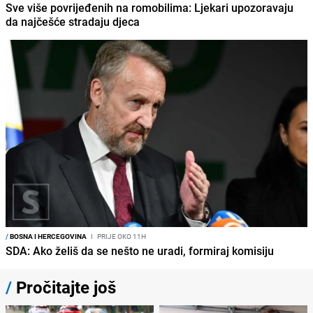
Sve više povrijeđenih na romobilima: Ljekari upozoravaju
da najčešće stradaju djeca
/
BOSNA I HERCEGOVINA
I
PRIJE OKO 11H
SDA: Ako želiš da se nešto ne uradi, formiraj komisiju
/
Pročitajte još