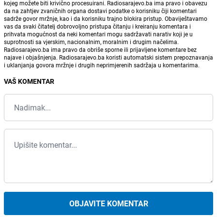
kojeg možete biti krivično procesuirani. Radiosarajevo.ba ima pravo i obavezu
da na zahtjev zvaničnih organa dostavi podatke o korisniku čiji komentari
sadrže govor mržnje, kao i da korisniku trajno blokira pristup. Obaviještavamo
vas da svaki čitatelj dobrovoljno pristupa čitanju i kreiranju komentara i
prihvata mogućnost da neki komentari mogu sadržavati narativ koji je u
suprotnosti sa vjerskim, nacionalnim, moralnim i drugim načelima.
Radiosarajevo.ba ima pravo da obriše sporne ili prijavljene komentare bez
najave i objašnjenja. Radiosarajevo.ba koristi automatski sistem prepoznavanja
i uklanjanja govora mržnje i drugih neprimjerenih sadržaja u komentarima.
VAŠ KOMENTAR
OBJAVITE KOMENTAR