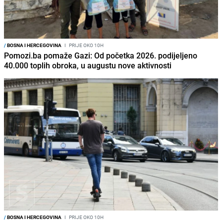
/
BOSNA I HERCEGOVINA
I
PRIJE OKO 10H
Pomozi.ba pomaže Gazi: Od početka 2026. podijeljeno
40.000 toplih obroka, u augustu nove aktivnosti
/
BOSNA I HERCEGOVINA
I
PRIJE OKO 10H