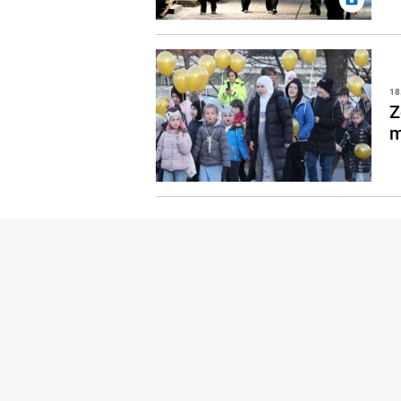
18
Z
m