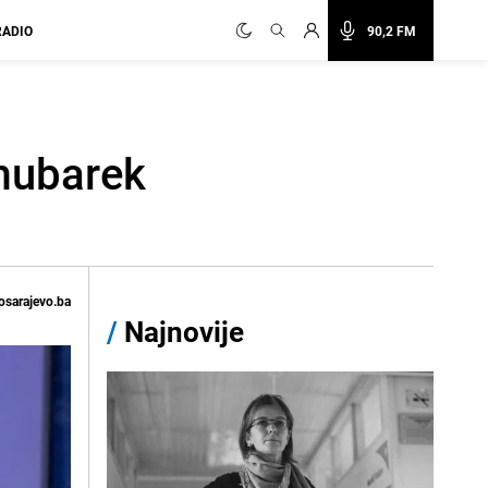
RADIO
90,2 FM
 mubarek
osarajevo.ba
/
Najnovije