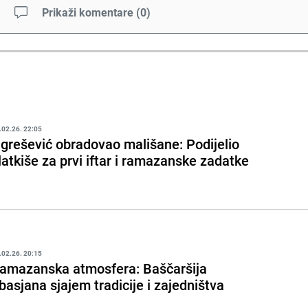
Prikaži komentare
(
0
)
.02.26. 22:05
grešević obradovao mališane: Podijelio
latkiše za prvi iftar i ramazanske zadatke
.02.26. 20:15
amazanska atmosfera: Baščaršija
basjana sjajem tradicije i zajedništva