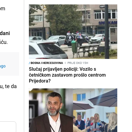
om
 dani
šću.
/
BOSNA I HERCEGOVINA
I
PRIJE OKO 15H
lago
Slučaj prijavljen policiji: Vozilo s
četničkom zastavom prošlo centrom
Prijedora?
u, te da