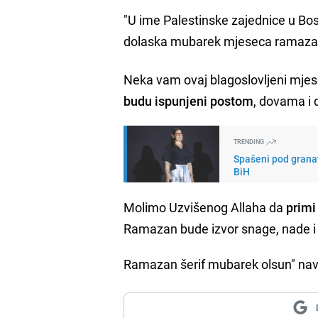
"U ime Palestinske zajednice u Bos
dolaska mubarek mjeseca ramaza
Neka vam ovaj blagoslovljeni mjese
budu ispunjeni postom
, dovama i 
TRENDING
Spašeni pod granat
BiH
Molimo Uzvišenog Allaha da
primi 
Ramazan bude izvor snage, nade i 
Ramazan šerif mubarek olsun" nave