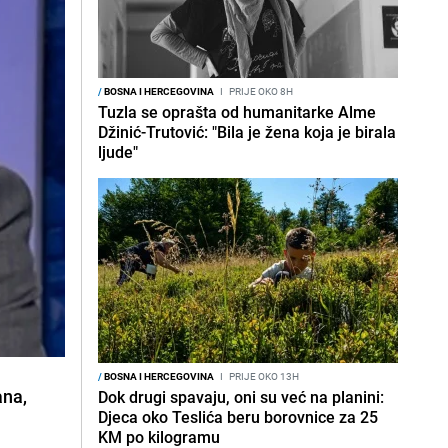
/
BOSNA I HERCEGOVINA
I
PRIJE OKO 8H
Tuzla se oprašta od humanitarke Alme
Džinić-Trutović: "Bila je žena koja je birala
ljude"
/
BOSNA I HERCEGOVINA
I
PRIJE OKO 13H
ana,
Dok drugi spavaju, oni su već na planini:
Djeca oko Teslića beru borovnice za 25
KM po kilogramu