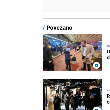
/
Povezano
18
O
s
18
R
o