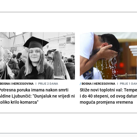
BOSNA I HERCEGOVINA
I
PRIJE 2 DANA
/
BOSNA I HERCEGOVINA
I
PRIJE 1 DA
Potresna poruka imama nakon smrti
Stiže novi toplotni val: Temp
Aldine Ljubunčić: "Dunjaluk ne vrijedi ni
i do 40 stepeni, od ovog datu
koliko krilo komarca"
moguća promjena vremena