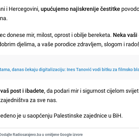
ni i Hercegovini,
upućujemo najiskrenije čestitke
povod
na.
c donese mir, milost, oprost i obilje bereketa.
Neka vaši
dobrim djelima, a vaše porodice zdravljem, slogom i rado
ama, danas čekaju digitalizaciju: Ines Tanović vodi bitku za filmsko b
vaš post i ibadete
, da podari mir i sigurnost cijelom svijet
zajedništva za sve nas.
deno je u saopćenju Palestinske zajednice u BiH.
Dodajte Radiosarajevo.ba u omiljene Google izvore