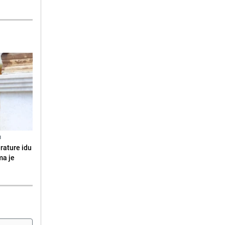
N
erature idu
ma je