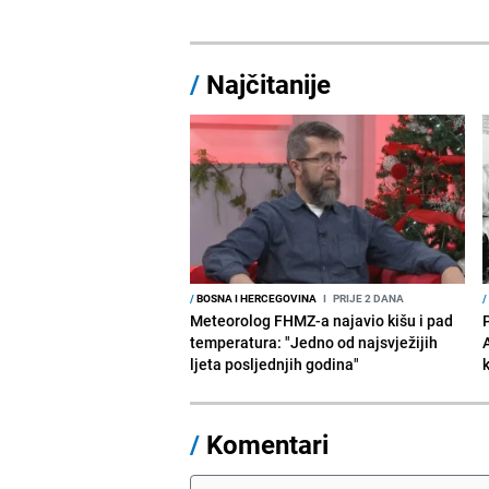
/
Najčitanije
/
BOSNA I HERCEGOVINA
I
PRIJE 2 DANA
/
Meteorolog FHMZ-a najavio kišu i pad
temperatura: "Jedno od najsvježijih
ljeta posljednjih godina"
/
Komentari