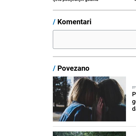
/
Komentari
/
Povezano
27
P
g
d