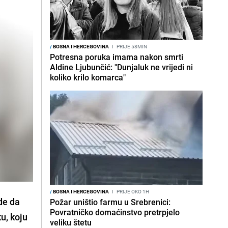
/
BOSNA I HERCEGOVINA
I
PRIJE 58MIN
Potresna poruka imama nakon smrti
Aldine Ljubunčić: "Dunjaluk ne vrijedi ni
koliko krilo komarca"
/
BOSNA I HERCEGOVINA
I
PRIJE OKO 1H
de da
Požar uništio farmu u Srebrenici:
Povratničko domaćinstvo pretrpjelo
u, koju
veliku štetu