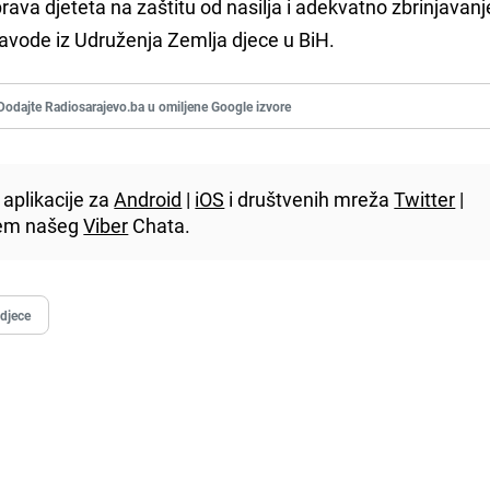
va djeteta na zaštitu od nasilja i adekvatno zbrinjavanj
 navode iz Udruženja Zemlja djece u BiH.
Dodajte Radiosarajevo.ba u omiljene Google izvore
aplikacije za
Android
|
iOS
i društvenih mreža
Twitter
|
utem našeg
Viber
Chata.
 djece