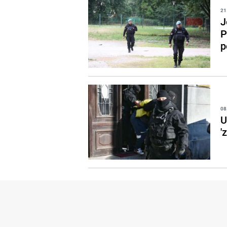
21
J
P
p
08
U
'