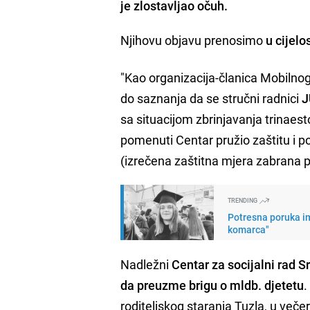
je zlostavljao očuh.
Njihovu objavu prenosimo
u cijelos
"Kao organizacija-članica Mobilnog 
do saznanja da se stručni radnici
J
sa situacijom zbrinjavanja trinaes
pomenuti Centar pružio zaštitu i p
(izrečena zaštitna mjera zabrana p
TRENDING
Potresna poruka im
komarca"
Nadležni
Centar za socijalni rad S
da preuzme brigu o mldb. djetetu
.
roditeljskog staranja Tuzla, u več