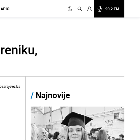
RADIO
90,2 FM
reniku,
osarajevo.ba
/
Najnovije