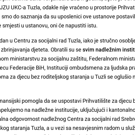
u JZU UKC-a Tuzla, odakle nije vraćeno u prostorije Prihvatil
 smo do saznanja da su uposlenici ove ustanove postavil
 smjesti u ustanovu, oni će napustiti istu.
 dan u Centru za socijalni rad Tuzla, iako je stručno osobl
zbrinjavanja djeteta. Obratili su se
svim nadležnim insti
om ministarstvu za socijalnu zaštitu, Federalnom minist
 djecu Federacije BiH, Instituciji ombudsmena za ljudska p
ma za djecu bez roditeljskog staranja u Tuzli se oglušio 
 finansijski pomogla da se uspostavi Prihvatilište za djecu 
pelujemo na nadležne institucije, uključujući i kantonaln
jalna odgovornost nadležnog Centra za socijalni rad Srebr
skog staranja Tuzla, a u vezi sa nesavjesnim radom u služ