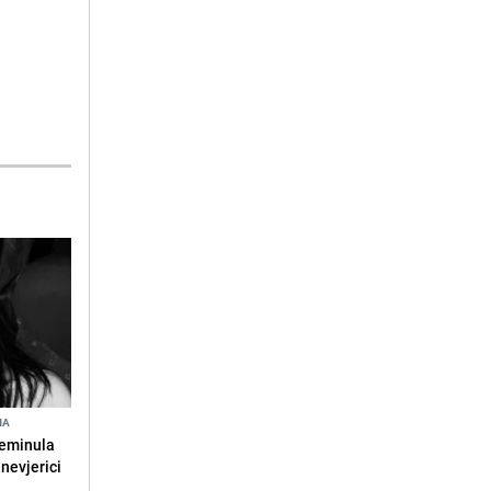
NA
reminula
 nevjerici