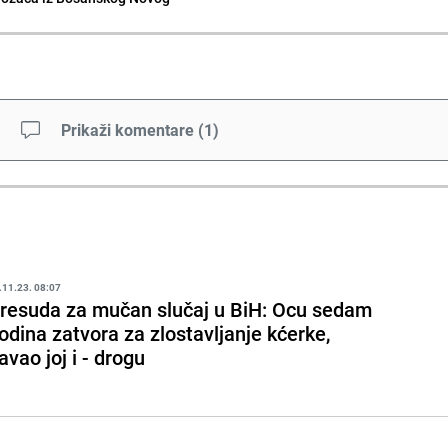
Prikaži komentare
(
1
)
.11.23. 08:07
resuda za mučan slučaj u BiH: Ocu sedam
odina zatvora za zlostavljanje kćerke,
avao joj i - drogu