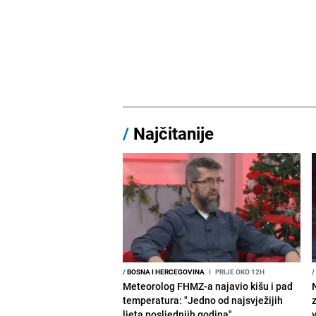
/
Najčitanije
/
BOSNA I HERCEGOVINA
I
PRIJE OKO 12H
/
Meteorolog FHMZ-a najavio kišu i pad
temperatura: "Jedno od najsvježijih
ljeta posljednjih godina"