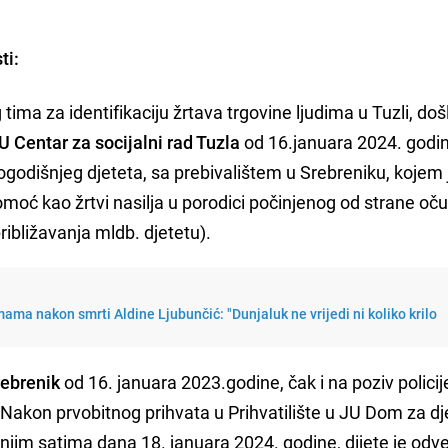
ti:
tima za identifikaciju žrtava trgovine ljudima u Tuzli, doš
U Centar za socijalni rad Tuzla
od 16.januara 2024. godi
togodišnjeg djeteta, sa prebivalištem u Srebreniku, kojem 
omoć kao žrtvi nasilja u porodici počinjenog od strane oč
ribližavanja mldb. djetetu).
ama nakon smrti Aldine Ljubunčić: "Dunjaluk ne vrijedi ni koliko krilo
rebrenik
od 16. januara 2023.godine, čak i na poziv policij
 Nakon prvobitnog prihvata u Prihvatilište u JU Dom za d
ernjim satima dana 18. januara 2024. godine, dijete je od