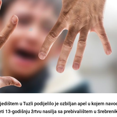
edištem u Tuzli podijelilo je ozbiljan apel u kojem navo
eti 13-godišnju žrtvu nasilja sa prebivalištem u Srebrenik