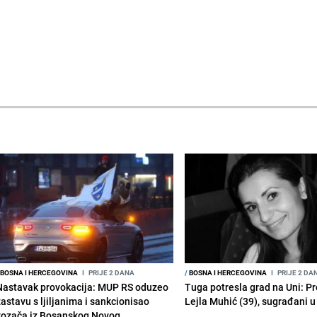
BOSNA I HERCEGOVINA
I
PRIJE 2 DANA
/
BOSNA I HERCEGOVINA
I
PRIJE 2 DA
Nastavak provokacija: MUP RS oduzeo
Tuga potresla grad na Uni: P
zastavu s ljiljanima i sankcionisao
Lejla Muhić (39), sugrađani u
vozača iz Bosanskog Novog