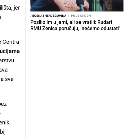
išta, jer
i
/
BOSNA I HERCEGOVINA
I
PRIJE OKO 3H
Pozlilo im u jami, ali se vratili: Rudari
RMU Zenica poručuju, 'nećemo odustati'
je Centra
tucijama
arstvu
rava
na sve
bez
o
enik,
bi,