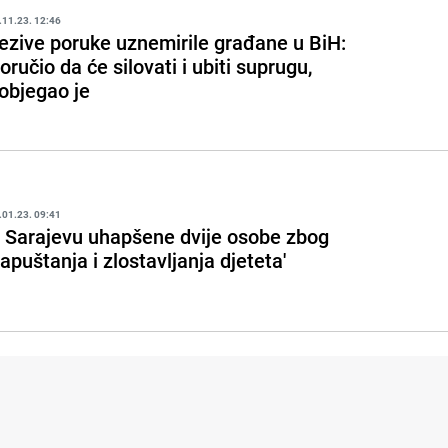
.11.23. 12:46
ezive poruke uznemirile građane u BiH:
oručio da će silovati i ubiti suprugu,
objegao je
.01.23. 09:41
 Sarajevu uhapšene dvije osobe zbog
zapuštanja i zlostavljanja djeteta'