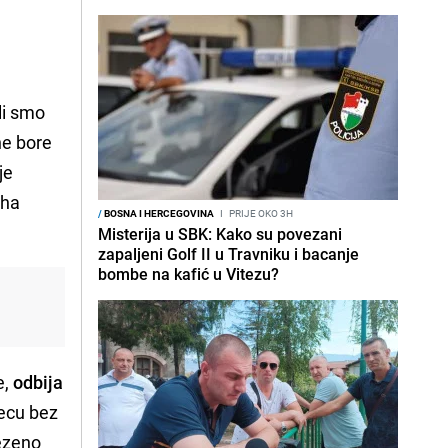
li smo
ne bore
je
uha
/
BOSNA I HERCEGOVINA
I
PRIJE OKO 3H
Misterija u SBK: Kako su povezani
zapaljeni Golf II u Travniku i bacanje
bombe na kafić u Vitezu?
e,
odbija
jecu bez
vezeno