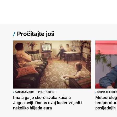
/
Pročitajte još
/
ZANIMLJIVOSTI
I
PRIJE OKO 17H
/
BOSNA I HERCE
Imala ga je skoro svaka kuća u
Meteorolog
Jugoslaviji: Danas ovaj luster vrijedi i
temperatura
nekoliko hiljada eura
posljednjih