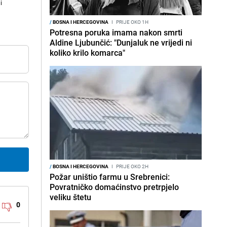
i
/
BOSNA I HERCEGOVINA
I
PRIJE OKO 1H
Potresna poruka imama nakon smrti
Aldine Ljubunčić: "Dunjaluk ne vrijedi ni
koliko krilo komarca"
/
BOSNA I HERCEGOVINA
I
PRIJE OKO 2H
Požar uništio farmu u Srebrenici:
Povratničko domaćinstvo pretrpjelo
veliku štetu
0