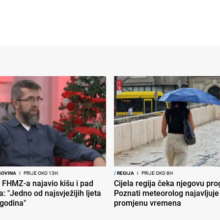
GOVINA
I
PRIJE OKO 13H
/
REGIJA
I
PRIJE OKO 8H
 FHMZ-a najavio kišu i pad
Cijela regija čeka njegovu pr
: "Jedno od najsvježijih ljeta
Poznati meteorolog najavljuje
 godina"
promjenu vremena