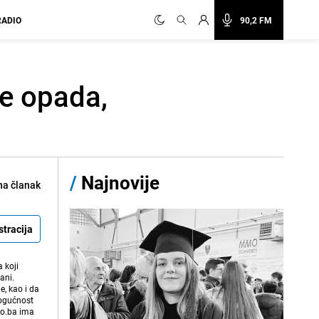
RADIO
90,2 FM
ne opada,
/
Najnovije
na članak
stracija
 koji
ani.
e, kao i da
mogućnost
vo.ba ima