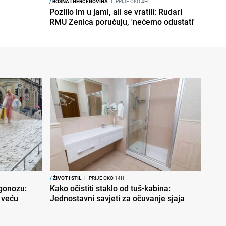
/
BOSNA I HERCEGOVINA
I
PRIJE OKO 4H
Pozlilo im u jami, ali se vratili: Rudari
RMU Zenica poručuju, 'nećemo odustati'
/
ŽIVOT I STIL
I
PRIJE OKO 14H
ogonozu:
Kako očistiti staklo od tuš-kabina:
 veću
Jednostavni savjeti za očuvanje sjaja