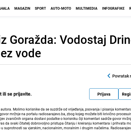
HALA
MAGAZIN
SPORT
AUTO-MOTO
MULTIMEDIA
INFOGRAFIKE
i iz Goražda: Vodostaj Dri
 bez vode
Povratak 
li se prijavite.
Prijava
Regi
i autora. Molimo korisnike da se suzdrže od vrijeđanja, psovanja i pisanja komentara
govor mržnje na portalu radiosarajevo.ba, zbog kojeg možete biti krivično procesuir
ev zvaničnih organa dostavi podatke o korisniku čiji komentari sadrže govor mržnj
vas da svaki čitatelj dobrovoljno pristupa čitanju i kreiranju komentara i prihvata 
e u suprotnosti sa vjerskim, nacionalnim, moralnim i drugim načelima. Radiosaraje