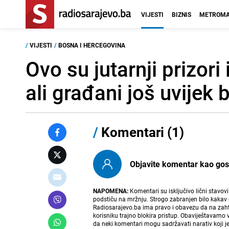
VIJESTI
BIZNIS
METROMA
/
VIJESTI
/
BOSNA I HERCEGOVINA
Ovo su jutarnji prizor
ali građani još uvijek
/
Komentari (1)
Objavite komentar kao gost i
NAPOMENA:
Komentari su isključivo lični stavov
podstiču na mržnju. Strogo zabranjen bilo kakav 
Radiosarajevo.ba ima pravo i obavezu da na zahtj
korisniku trajno blokira pristup. Obaviještavamo 
da neki komentari mogu sadržavati narativ koji j