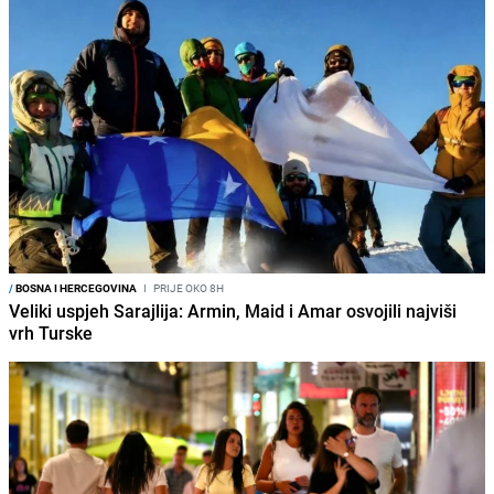
/
BOSNA I HERCEGOVINA
I
PRIJE OKO 8H
Veliki uspjeh Sarajlija: Armin, Maid i Amar osvojili najviši
vrh Turske