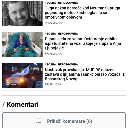
/
BOSNA I HERCEGOVINA
Tuga nakon nesreće kod Neuma: Supruga
poginulog motocikliste oglasila se
emotivnom objavom
PRIJE 2 DANA
/
BOSNA I HERCEGOVINA
Pijana sjela za volan: Osiguranje odbilo
isplatu štete na vozilu koje je slupala Anja
Ljubojević
PRIJE 2 DANA
/
BOSNA I HERCEGOVINA
Nastavak provokacija: MUP RS oduzeo
zastavu s ljiljanima i sankcionisao vozača iz
Bosanskog Novog
PRIJE 1 DAN
/
Komentari
Prikaži komentare
(
6
)