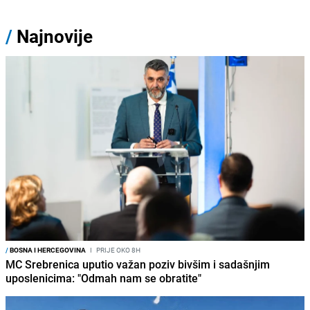
/
Najnovije
/
BOSNA I HERCEGOVINA
I
PRIJE OKO 8H
MC Srebrenica uputio važan poziv bivšim i sadašnjim
uposlenicima: "Odmah nam se obratite"