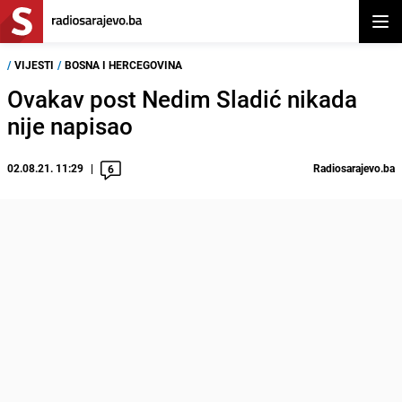
Otvor
/
VIJESTI
/
BOSNA I HERCEGOVINA
Ovakav post Nedim Sladić nikada
nije napisao
02.08.21. 11:29
Radiosarajevo.ba
6