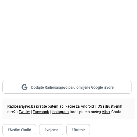
Dodajte Radiosarajevo.ba u omiljene Google izvore
Radiosarajevo.ba
pratite putem aplikacije za
Android
|
iOS
i društvenih
mreža
Twitter
|
Facebook
|
Instagram
, kao i putem našeg
Viber
Chata.
#Nedim Sladić
#vrijeme
#Butmir