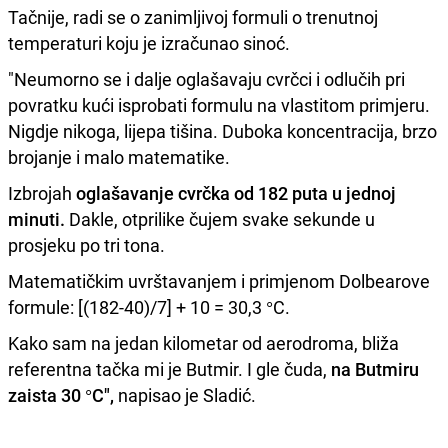
Tačnije, radi se o zanimljivoj formuli o trenutnoj
temperaturi koju je izračunao sinoć.
"Neumorno se i dalje oglašavaju cvrčci i odlučih pri
povratku kući isprobati formulu na vlastitom primjeru.
Nigdje nikoga, lijepa tišina. Duboka koncentracija, brzo
brojanje i malo matematike.
Izbrojah
oglašavanje cvrčka od 182 puta u jednoj
minuti.
Dakle, otprilike čujem svake sekunde u
prosjeku po tri tona.
Matematičkim uvrštavanjem i primjenom Dolbearove
formule: [(182-40)/7] + 10 = 30,3 °C.
Kako sam na jedan kilometar od aerodroma, bliža
referentna tačka mi je Butmir. I gle čuda,
na Butmiru
zaista 30 °C",
napisao je Sladić.