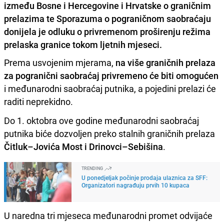
između Bosne i Hercegovine i Hrvatske o graničnim
prelazima te Sporazuma o pograničnom saobraćaju
donijela je odluku o privremenom proširenju režima
prelaska granice tokom ljetnih mjeseci.
Prema usvojenim mjerama,
na više graničnih prelaza
za pogranični saobraćaj privremeno će biti omogućen
i međunarodni saobraćaj putnika, a pojedini prelazi će
raditi neprekidno.
Do 1. oktobra ove godine međunarodni saobraćaj
putnika biće dozvoljen preko stalnih graničnih prelaza
Čitluk–Jovića Most i Drinovci–Sebišina
.
TRENDING
U ponedjeljak počinje prodaja ulaznica za SFF:
Organizatori nagrađuju prvih 10 kupaca
U naredna tri mjeseca međunarodni promet odvijaće