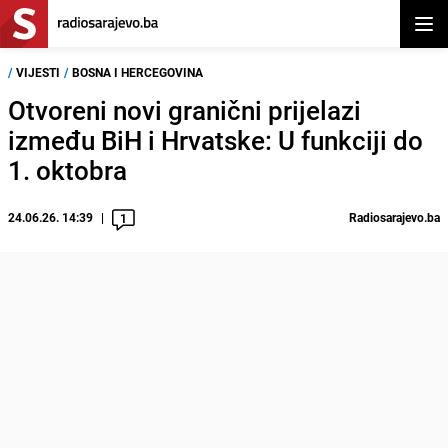
Otvor
/
VIJESTI
/
BOSNA I HERCEGOVINA
Otvoreni novi granični prijelazi
između BiH i Hrvatske: U funkciji do
1. oktobra
24.06.26. 14:39
Radiosarajevo.ba
1