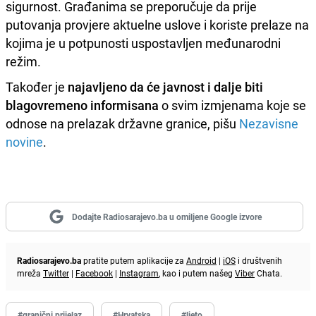
sigurnost. Građanima se preporučuje da prije
putovanja provjere aktuelne uslove i koriste prelaze na
kojima je u potpunosti uspostavljen međunarodni
režim.
Također je
najavljeno da će javnost i dalje biti
blagovremeno informisana
o svim izmjenama koje se
odnose na prelazak državne granice, pišu
Nezavisne
novine
.
Dodajte Radiosarajevo.ba u omiljene Google izvore
Radiosarajevo.ba
pratite putem aplikacije za
Android
|
iOS
i društvenih
mreža
Twitter
|
Facebook
|
Instagram
, kao i putem našeg
Viber
Chata.
#granični prijelaz
#Hrvatska
#ljeto