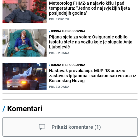
Meteorolog FHMZ-a najavio kišu i pad
temperatura: "Jedno od najsvježijih ljeta
posljednjih godina"
PRIJE OKO 7H
/
BOSNA I HERCEGOVINA
Pijana sjela za volan: Osiguranje odbilo
isplatu štete na vozilu koje je slupala Anja
Ljubojević
PRIJE 2 DANA
/
BOSNA I HERCEGOVINA
Nastavak provokacija: MUP RS oduzeo
zastavu s ljiljanima i sankcionisao vozača iz
Bosanskog Novog
PRIJE 2 DANA
/
Komentari
Prikaži komentare
(
1
)