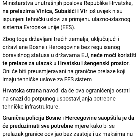
Ministarstva unutrašnjih poslova Republike Hrvatske,
na prelazima Vinica, Subašići i Vir
još uvijek nisu
ispunjeni tehnički uslovi za primjenu ulazno-izlaznog
sistema Evropske unije (EES).
Zbog toga državljani trećih zemalja, uključujući i
državljane Bosne i Hercegovine bez regulisanog
boravišnog statusa u državama EU,
neće moći koristiti
te prelaze za ulazak u Hrvatsku i šengenski prostor
.
Oni će biti preusmjeravani na granične prelaze koji
imaju tehničke uslove za EES sistem.
Hrvatska strana
navodi da će ova ograničenja ostati
na snazi do potpunog uspostavljanja potrebne
tehničke infrastrukture.
Granična policija Bosne i Hercegovine saopštila je da
će preduzimati sve potrebne mjere
kako bi se
prelazak granice odvijao bez zastoja i uz maksimalnu