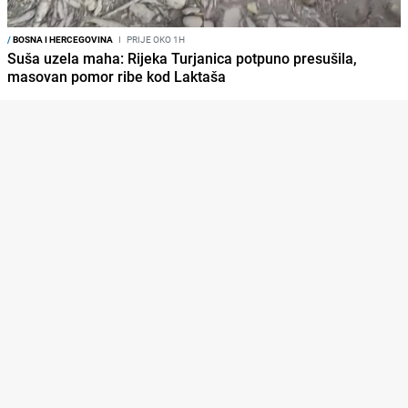
/
BOSNA I HERCEGOVINA
I
PRIJE OKO 1H
Suša uzela maha: Rijeka Turjanica potpuno presušila,
masovan pomor ribe kod Laktaša