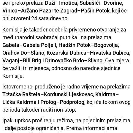
se i preko prelaza
Duži–Imotica, Subašići–Dvorine,
Vinica–Aržano Pazar te Zagrad–Pašin Potok
, koji će
biti otvoreni 24 sata dnevno.
Komisija je također odobrila privremeno otvaranje za
međunarodni saobraćaj putnika i na prelazima
Gabela–Gabela Polje I, Hadžin Potok–Bogovolja,
Orahov Do–Slano, Kozarska Dubica–Hrvatska Dubica,
Vaganj–Bili Brig i Drinovačko Brdo–Slivno
. Ova mjera
će važiti tri mjeseca, odnosno do naredne sjednice
Komisije.
Istovremeno, produženo je radno vrijeme na prelazima
Tržačka Raštela–Kordunski Ljeskovac, Kaldrma–
Lička Kaldrma i Prolog–Podprolog
, koji će tokom ovog
perioda također raditi non-stop.
Ipak, uprkos proširenju režima, na pojedinim prelazima
i dalje postoje ograničenja. Prema informacijama