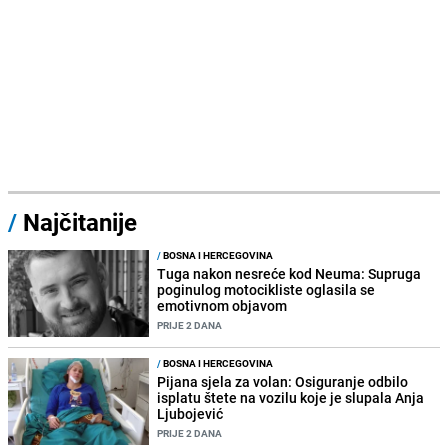
/
Najčitanije
/
BOSNA I HERCEGOVINA
Tuga nakon nesreće kod Neuma: Supruga
poginulog motocikliste oglasila se
emotivnom objavom
PRIJE 2 DANA
/
BOSNA I HERCEGOVINA
Pijana sjela za volan: Osiguranje odbilo
isplatu štete na vozilu koje je slupala Anja
Ljubojević
PRIJE 2 DANA