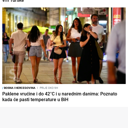
vrh Turske
/
BOSNA I HERCEGOVINA
I
PRIJE OKO 9H
Paklene vrućine i do 42°C i u narednim danima: Poznato
kada će pasti temperature u BiH