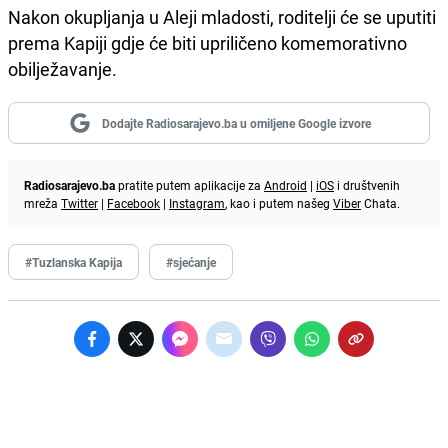
Nakon okupljanja u Aleji mladosti, roditelji će se uputiti
prema Kapiji gdje će biti upriličeno komemorativno
obilježavanje.
Dodajte Radiosarajevo.ba u omiljene Google izvore
Radiosarajevo.ba
pratite putem aplikacije za
Android
|
iOS
i društvenih
mreža
Twitter
|
Facebook
|
Instagram
, kao i putem našeg
Viber
Chata.
#Tuzlanska Kapija
#sjećanje