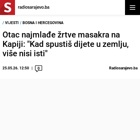
Otvor
/
VIJESTI
/
BOSNA I HERCEGOVINA
Otac najmlađe žrtve masakra na
Kapiji: "Kad spustiš dijete u zemlju,
više nisi isti"
25.05.26. 12:50
Radiosarajevo.ba
0