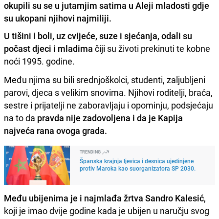
okupili su se u jutarnjim satima u Aleji mladosti gdje
su ukopani njihovi najmiliji.
U tišini i boli, uz cvijeće, suze i sjećanja, odali su
počast djeci i mladima
čiji su životi prekinuti te kobne
noći 1995. godine.
Među njima su bili srednjoškolci, studenti, zaljubljeni
parovi, djeca s velikim snovima. Njihovi roditelji, braća,
sestre i prijatelji ne zaboravljaju i opominju, podsjećaju
na to da
pravda nije zadovoljena i da je Kapija
najveća rana ovoga grada.
TRENDING
Španska krajnja ljevica i desnica ujedinjene
protiv Maroka kao suorganizatora SP 2030.
Među ubijenima je i najmlađa žrtva Sandro Kalesić
,
koji je imao dvije godine kada je ubijen u naručju svog