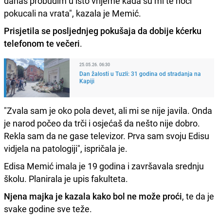
danas probudim u isto vrijeme kada su mi te noći
pokucali na vrata", kazala je Memić.
Prisjetila se posljednjeg pokušaja da dobije kćerku
telefonom te večeri
.
25.05.26. 06:30
Dan žalosti u Tuzli: 31 godina od stradanja na
Kapiji
"Zvala sam je oko pola devet, ali mi se nije javila. Onda
je narod počeo da trči i osjećaš da nešto nije dobro.
Rekla sam da ne gase televizor. Prva sam svoju Edisu
vidjela na patologiji", ispričala je.
Edisa Memić imala je 19 godina i završavala srednju
školu. Planirala je upis fakulteta.
Njena majka je kazala kako bol ne može proći
, te da je
svake godine sve teže.