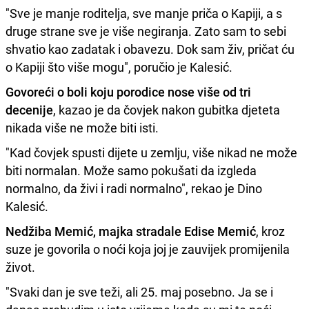
"Sve je manje roditelja, sve manje priča o Kapiji, a s
druge strane sve je više negiranja. Zato sam to sebi
shvatio kao zadatak i obavezu. Dok sam živ, pričat ću
o Kapiji što više mogu", poručio je Kalesić.
Govoreći o boli koju porodice nose više od tri
decenije
, kazao je da čovjek nakon gubitka djeteta
nikada više ne može biti isti.
"Kad čovjek spusti dijete u zemlju, više nikad ne može
biti normalan. Može samo pokušati da izgleda
normalno, da živi i radi normalno", rekao je Dino
Kalesić.
Nedžiba Memić, majka stradale Edise Memić
, kroz
suze je govorila o noći koja joj je zauvijek promijenila
život.
"Svaki dan je sve teži, ali 25. maj posebno. Ja se i