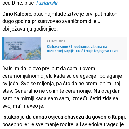
oca Dine, piše
Tuzlanski
.
Dino Kalesić
, otac najmlađe žrtve je prvi put nakon
dugo godina prisustvovao zvaničnom dijelu
obilježavanja godišnjice.
24.05.26. 18:10
Obilježavanje 31. godišnjice zločina na
tuzlanskoj Kapiji: Đukić i dalje izbjegava kaznu
"Mislim da je ovo prvi put da sam u ovom
ceremonijalnom dijelu kada su delegacije i polaganje
cvijeća. Sve se mijenja, pa što da ne promijenim i taj
stav. Generalno ne volim te ceremonije. Na ovaj dan
sam najmirniji kada sam sam, između četiri zida sa
svojima", naveo je.
Istakao je da danas osjeća obavezu da govori o Kapiji,
posebno jer je sve manje roditelja i svjedoka tragedije.