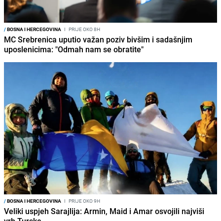
/
BOSNA I HERCEGOVINA
I
PRIJE OKO 8H
MC Srebrenica uputio važan poziv bivšim i sadašnjim
uposlenicima: "Odmah nam se obratite"
/
BOSNA I HERCEGOVINA
I
PRIJE OKO 9H
Veliki uspjeh Sarajlija: Armin, Maid i Amar osvojili najviši