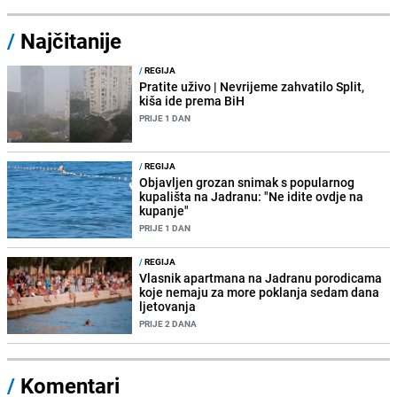
/
Najčitanije
/
REGIJA
Pratite uživo | Nevrijeme zahvatilo Split,
kiša ide prema BiH
PRIJE 1 DAN
/
REGIJA
Objavljen grozan snimak s popularnog
kupališta na Jadranu: "Ne idite ovdje na
kupanje"
PRIJE 1 DAN
/
REGIJA
Vlasnik apartmana na Jadranu porodicama
koje nemaju za more poklanja sedam dana
ljetovanja
PRIJE 2 DANA
/
Komentari