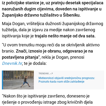
iz policijske stanice je, uz pratnju desetak specijalaca
naoružanih dugim cijevima, doveden na ispitivanje u
Županijsko državno tužilaštvo u Šibeniku.
Maja Dogan, vršiteljica dužnosti županijskog državnog
tužitelja, dala je izjavu za medije nakon završenog
ispitivanja koje je
trajalo nešto manje od dva sata.
"U ovom trenutku mogu reći da se okrivljenik aktivno
branio.
Znači, iznosio je obranu, odgovarao je na
postavljena pitanja"
, rekla je Dogan, prenosi
Dnevnik.hr
, te je dodala:
TRENDING
Meteorolozi objavili srednjoročnu prognozu:
Poznato kada nam stiže zahlađenje
"Nakon što je ispitivanje završeno, doneseno je
rješenje o provođenju istrage zbog krivičnih djela