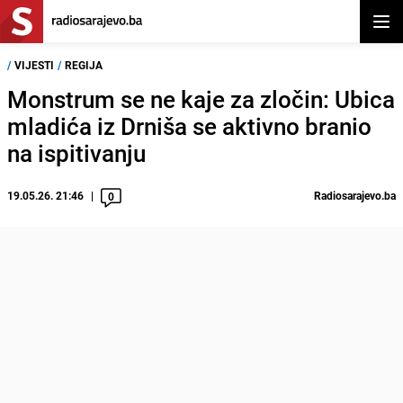
Otvor
/
VIJESTI
/
REGIJA
Monstrum se ne kaje za zločin: Ubica
mladića iz Drniša se aktivno branio
na ispitivanju
19.05.26. 21:46
Radiosarajevo.ba
0