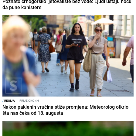
Poznato crnogorsko ljetovalište bez vode: Ljudi ustaju noću
da pune kanistere
/
REGIJA
I
PRIJE OKO 4H
Nakon paklenih vrućina stiže promjena: Meteorolog otkrio
šta nas čeka od 18. augusta