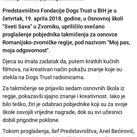
Predstavništvo Fondacije Dogs Trust u BiH je u
četvrtak, 19. aprila 2018. godine, u Osnovnoj školi
"Sveti Sava" u Zvorniku, upriličilo svečano
proglašenje pobjednika takmičenja za osnovce
Romanijsko-zvorničke regije, pod nazivom "Moj pas,
moja odgovornost".
Djeca su imala zadatak da, putem kratkih kućnih
filmova, na kreativan način pokažu znanje koje su
stekla na Dogs Trust radionicama.
Za takmičenje se prijavilo sedam osnovnih škola iz
regije, pokazavši sjajno znanje i kreativnost. Iako je
bilo teško, žiri je odabrao pobjednike koji su za svoje
škole osvojili vrijedne nagrade, dok su svi učesnici
dobili prigodne poklone.
Tokom proglašenja, šef Predstavništva, Anel Bećirović,