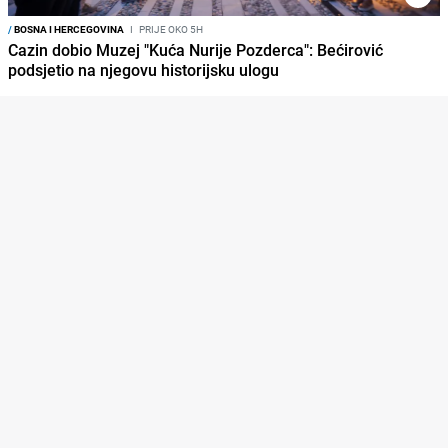
/
BOSNA I HERCEGOVINA
I
PRIJE OKO 5H
Cazin dobio Muzej "Kuća Nurije Pozderca": Bećirović
podsjetio na njegovu historijsku ulogu