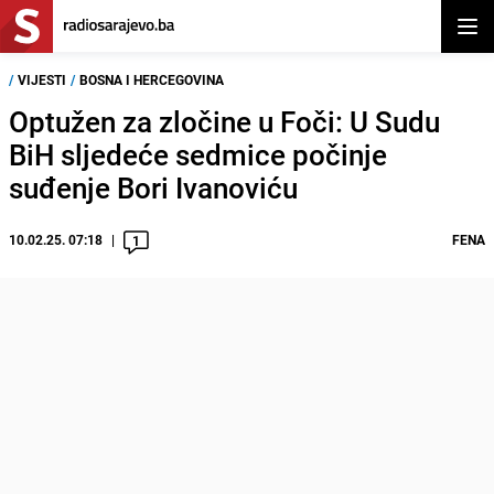
Otvor
/
VIJESTI
/
BOSNA I HERCEGOVINA
Optužen za zločine u Foči: U Sudu
BiH sljedeće sedmice počinje
suđenje Bori Ivanoviću
10.02.25. 07:18
FENA
1