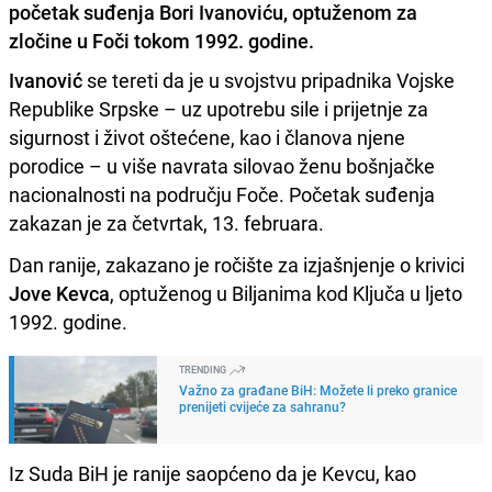
početak suđenja Bori Ivanoviću, optuženom za
zločine u Foči tokom 1992. godine.
Ivanović
se tereti da je u svojstvu pripadnika Vojske
Republike Srpske – uz upotrebu sile i prijetnje za
sigurnost i život oštećene, kao i članova njene
porodice – u više navrata silovao ženu bošnjačke
nacionalnosti na području Foče. Početak suđenja
zakazan je za četvrtak, 13. februara.
Dan ranije, zakazano je ročište za izjašnjenje o krivici
Jove Kevca
, optuženog u Biljanima kod Ključa u ljeto
1992. godine.
TRENDING
Važno za građane BiH: Možete li preko granice
prenijeti cvijeće za sahranu?
Iz Suda BiH je ranije saopćeno da je Kevcu, kao