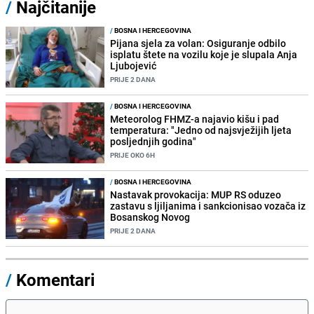
/
Najčitanije
/
BOSNA I HERCEGOVINA
Pijana sjela za volan: Osiguranje odbilo
isplatu štete na vozilu koje je slupala Anja
Ljubojević
PRIJE 2 DANA
/
BOSNA I HERCEGOVINA
Meteorolog FHMZ-a najavio kišu i pad
temperatura: "Jedno od najsvježijih ljeta
posljednjih godina"
PRIJE OKO 6H
/
BOSNA I HERCEGOVINA
Nastavak provokacija: MUP RS oduzeo
zastavu s ljiljanima i sankcionisao vozača iz
Bosanskog Novog
PRIJE 2 DANA
/
Komentari