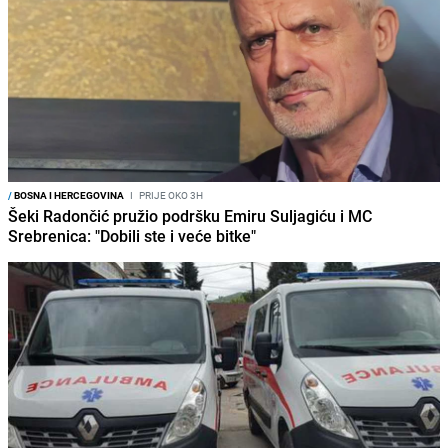
/
BOSNA I HERCEGOVINA
I
PRIJE OKO 3H
Šeki Radončić pružio podršku Emiru Suljagiću i MC
Srebrenica: "Dobili ste i veće bitke"