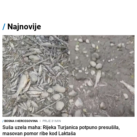
/
Najnovije
/
BOSNA I HERCEGOVINA
I
PRIJE 31MIN
Suša uzela maha: Rijeka Turjanica potpuno presušila,
masovan pomor ribe kod Laktaša