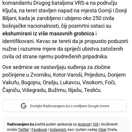
komandantu Drugog bataljona VRS-a na području
Ključa, na teret stavljen napad na mjesta Gornji i Donji
Biljani, kada je zarobljeno i ubijeno oko 250 civila
bošnjačke nacionalnosti, čiji posmrtni ostaci su
ekshumirani iz više masovnih grobnica
i
identifikovani. Kevac se tereti da je propustio poduzeti
nužne i razumne mjere da spriječi ubistva zatočenih
civila od strane njemu podređenih pripadnika.
Ove sedmice se nastavljaju suđenja za zločine
počinjene u Zvorniku, Kotor-Varoši, Prijedoru, Donjem
Vakufu, Bugojnu, Orašju, Lukavcu, Visokom, Foči,
Čajniču, Višegradu, Bužimu, Ilijašu, Tesliću.
Dodajte Radiosarajevo.ba u omiljene Google izvore
Radiosarajevo.ba
pratite putem aplikacije za
Android
|
iOS
i društvenih
mreža
Twitter
|
Facebook
|
Instagram
, kao i putem našeg
Viber
Chata.