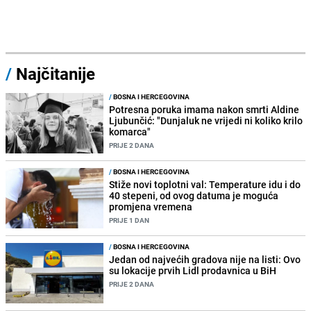
/
Najčitanije
/
BOSNA I HERCEGOVINA
Potresna poruka imama nakon smrti Aldine
Ljubunčić: "Dunjaluk ne vrijedi ni koliko krilo
komarca"
PRIJE 2 DANA
/
BOSNA I HERCEGOVINA
Stiže novi toplotni val: Temperature idu i do
40 stepeni, od ovog datuma je moguća
promjena vremena
PRIJE 1 DAN
/
BOSNA I HERCEGOVINA
Jedan od najvećih gradova nije na listi: Ovo
su lokacije prvih Lidl prodavnica u BiH
PRIJE 2 DANA