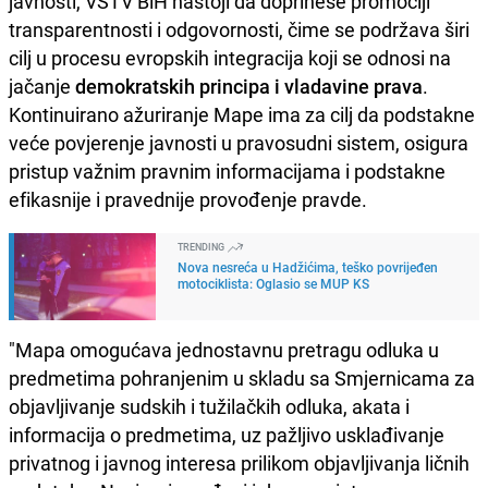
javnosti, VSTV BiH nastoji da doprinese promociji
transparentnosti i odgovornosti, čime se podržava širi
cilj u procesu evropskih integracija koji se odnosi na
jačanje
demokratskih principa i vladavine prava
.
Kontinuirano ažuriranje Mape ima za cilj da podstakne
veće povjerenje javnosti u pravosudni sistem, osigura
pristup važnim pravnim informacijama i podstakne
efikasnije i pravednije provođenje pravde.
TRENDING
Nova nesreća u Hadžićima, teško povrijeđen
motociklista: Oglasio se MUP KS
"Mapa omogućava jednostavnu pretragu odluka u
predmetima pohranjenim u skladu sa Smjernicama za
objavljivanje sudskih i tužilačkih odluka, akata i
informacija o predmetima, uz pažljivo usklađivanje
privatnog i javnog interesa prilikom objavljivanja ličnih