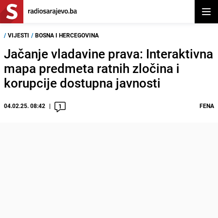
Otvor
/
VIJESTI
/
BOSNA I HERCEGOVINA
Jačanje vladavine prava: Interaktivna
mapa predmeta ratnih zločina i
korupcije dostupna javnosti
04.02.25. 08:42
FENA
1