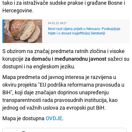
tako i za istraživače sudske prakse i građane Bosne i
Hercegovine.
04.02.25. 08:27
Novi rast cijena prijeti u februaru: Poskupljuje
hljeb i u dosad najjeftinijoj Semberiji
S obzirom na značaj predmeta ratnih zločina i visoke
korupcije
za domaću i međunarodnu javnost
sažeci su
dostupni i na engleskom jeziku.
Mapa predmeta od javnog interesa je razvijena u
okviru projekta "EU podrška reformama pravosuđa u
BiH", koji daje značajan doprinos unapređenju
transparentnosti rada pravosudnih institucija, kao
jednog od važnih uslova za evropski put BiH.
Mapa je dostupna
OVDJE
.