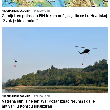
/
BOSNA I HERCEGOVINA
I
PRIJE OKO 1H
Zemljotres potresao BiH tokom noći, osjetio se i u Hrvatskoj:
"Zvuk je bio strašan"
/
BOSNA I HERCEGOVINA
I
PRIJE OKO 2H
Vatrena stihija ne jenjava: Požar iznad Neuma i dalje
aktivan, u Konjicu lokaliziran