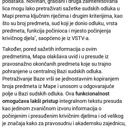
podataka. Novinari, građani i druga zainteresovana
lica mogu lako pretraživati sažetke sudskih odluka u
Mapi prema ključnim riječima i drugim kriterijima, kao
što su broj predmeta, sud koji je donio odluku, vrsta
predmeta, funkcija počinioca i mjesto počinjenja
krivičnog djela", saopćeno je iz VSTV-a.
Također, pored sažetih informacija o ovim
predmetima, Mapa olakšava uvid i u presude iz
pravosnažno okončanih predmeta koje su trajno
pohranjene u centralnoj Bazi sudskih odluka.
Pretraživanje Baze vrši se jednostavnim kopiranjem
broja predmeta iz Mape i unosom u odgovarajuće
polje u Bazi sudskih odluka. Ova
funkcionalnost
omogućava lakši pristup
integralnom tekstu presuda
kao jedinom zvaničnom izvoru informacija o
počinjenim i presuđenim krivičnim djelima i od velikog
je značaja kako za pravosudnu i akademsku zajednicu,