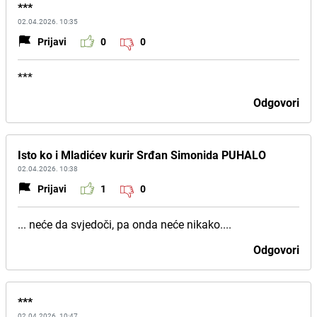
***
02.04.2026. 10:35
Prijavi
0
0
***
Odgovori
Isto ko i Mladićev kurir Srđan Simonida PUHALO
02.04.2026. 10:38
Prijavi
1
0
... neće da svjedoči, pa onda neće nikako....
Odgovori
***
02.04.2026. 10:47