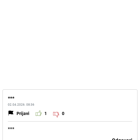
***
02.04.2026. 08:36
Prijavi
1
0
***