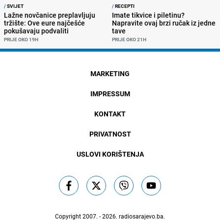
/
SVIJET
/
RECEPTI
Lažne novčanice preplavljuju
Imate tikvice i piletinu?
tržište: Ove eure najčešće
Napravite ovaj brzi ručak iz jedne
pokušavaju podvaliti
tave
PRIJE OKO 19H
PRIJE OKO 21H
MARKETING
IMPRESSUM
KONTAKT
PRIVATNOST
USLOVI KORIŠTENJA
Copyright 2007. - 2026.
radiosarajevo.ba
.