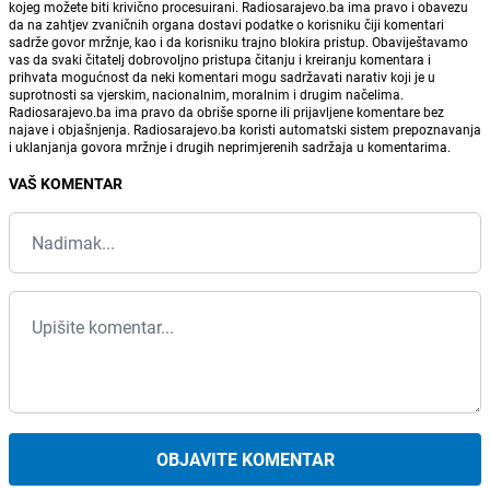
kojeg možete biti krivično procesuirani. Radiosarajevo.ba ima pravo i obavezu
da na zahtjev zvaničnih organa dostavi podatke o korisniku čiji komentari
sadrže govor mržnje, kao i da korisniku trajno blokira pristup. Obaviještavamo
vas da svaki čitatelj dobrovoljno pristupa čitanju i kreiranju komentara i
prihvata mogućnost da neki komentari mogu sadržavati narativ koji je u
suprotnosti sa vjerskim, nacionalnim, moralnim i drugim načelima.
Radiosarajevo.ba ima pravo da obriše sporne ili prijavljene komentare bez
najave i objašnjenja. Radiosarajevo.ba koristi automatski sistem prepoznavanja
i uklanjanja govora mržnje i drugih neprimjerenih sadržaja u komentarima.
VAŠ KOMENTAR
OBJAVITE KOMENTAR