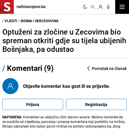
Otvor
/
VIJESTI
/
BOSNA I HERCEGOVINA
Optuženi za zločine u Zecovima bio
spreman otkriti gdje su tijela ubijenih
Bošnjaka, pa odustao
/
Komentari (9)
Povratak na članak
Objavite komentar kao gost ili se prijavite.
Prijava
Registracija
NAPOMENA:
Komentari su isključivo lični stavovi autora. Molimo korisnike da
se suzdrže od vrijeđanja, psovanja i pisanja komentara koji podstiču na mržnju.
Strogo zabranjen bilo kakav govor mržnje na portalu radiosarajevo.ba, zbog