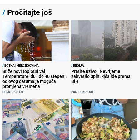
/
Pročitajte još
/
BOSNA I HERCEGOVINA
/
REGIJA
Stiže novi toplotni val:
Pratite uživo | Nevrijeme
Temperature idu i do 40 stepeni,
zahvatilo Split, kiša ide prema
od ovog datuma je moguća
BiH
promjena vremena
PRIJE OKO 17H
PRIJE OKO 16H