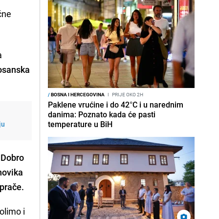
čne
a
osanska
/
BOSNA I HERCEGOVINA
I
PRIJE OKO 2H
Paklene vrućine i do 42°C i u narednim
danima: Poznato kada će pasti
temperature u BiH
ju
i
Dobro
novika
iprače.
limo i