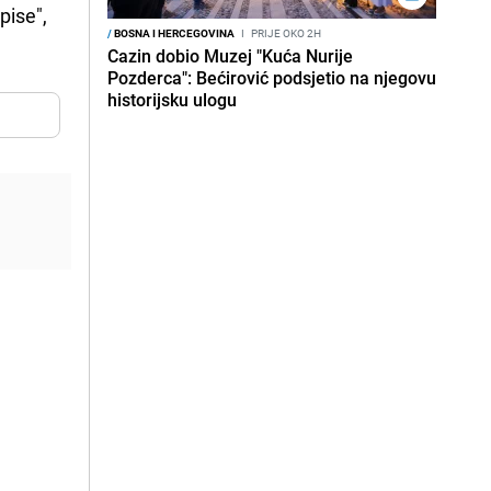
pise",
/
BOSNA I HERCEGOVINA
I
PRIJE OKO 2H
Cazin dobio Muzej "Kuća Nurije
Pozderca": Bećirović podsjetio na njegovu
historijsku ulogu