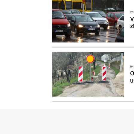
29
V
z
04
O
u