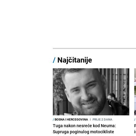
/
Najčitanije
/
BOSNA I HERCEGOVINA
I
PRIJE 2 DANA
/
Tuga nakon nesreće kod Neuma:
Supruga poginulog motocikliste
i