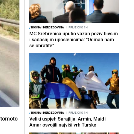
/
BOSNA I HERCEGOVINA
I
PRIJE OKO 1H
MC Srebrenica uputio važan poziv bivšim
i sadašnjim uposlenicima: "Odmah nam
se obratite"
/
BOSNA I HERCEGOVINA
I
PRIJE OKO 1H
automoto
Veliki uspjeh Sarajlija: Armin, Maid i
Amar osvojili najviši vrh Turske