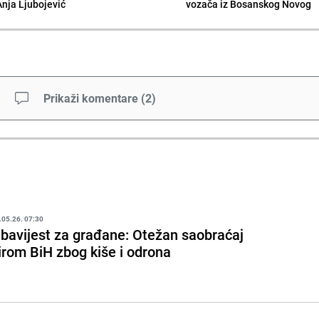
Anja Ljubojević
vozača iz Bosanskog Novog
Prikaži komentare
(
2
)
.05.26. 07:30
bavijest za građane: Otežan saobraćaj
irom BiH zbog kiše i odrona