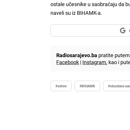
ostale učesnike u saobraćaju da b
naveli su iz BIHAMK-a.
Radiosarajevo.ba
pratite putem 
Facebook
|
Instagram
, kao i p
#odron
#BIHAMK
#obustava sao