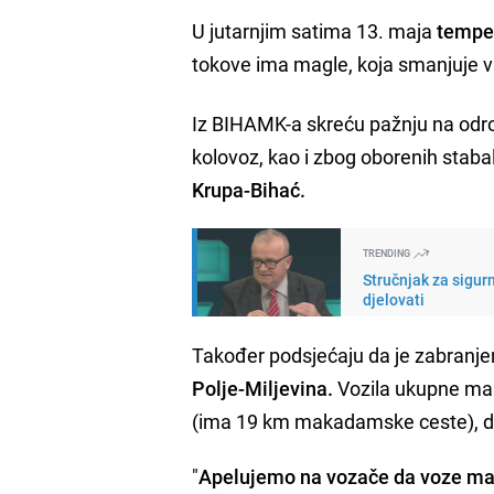
U jutarnjim satima 13. maja
temper
tokove ima magle, koja smanjuje vi
Iz BIHAMK-a skreću pažnju na odr
kolovoz, kao i zbog oborenih staba
Krupa-Bihać.
TRENDING
Stručnjak za sigur
djelovati
Također podsjećaju da je zabranjen
Polje-Miljevina.
Vozila ukupne mas
(ima 19 km makadamske ceste), do
"
Apelujemo na vozače da voze mak