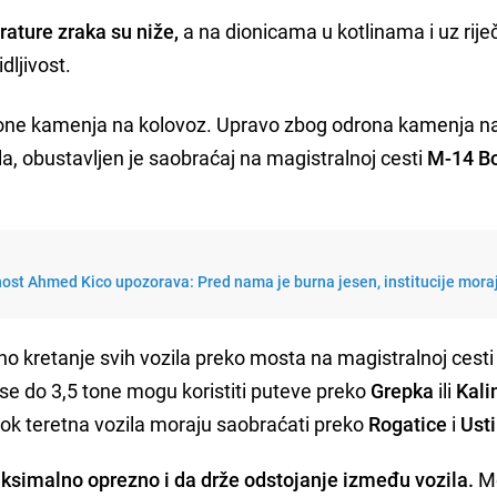
ature zraka su niže,
a na dionicama u kotlinama i uz rije
dljivost.
one kamenja na kolovoz. Upravo zbog odrona kamenja n
la, obustavljen je saobraćaj na magistralnoj cesti
M-14 B
nost Ahmed Kico upozorava: Pred nama je burna jesen, institucije mora
o kretanje svih vozila preko mosta na magistralnoj cest
e do 3,5 tone mogu koristiti puteve preko
Grepka
ili
Kali
k teretna vozila moraju saobraćati preko
Rogatice
i
Ust
simalno oprezno i da drže odstojanje između vozila.
Mo