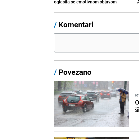
oglasila se emotivnom objavom
/
Komentari
/
Povezano
07
O
š