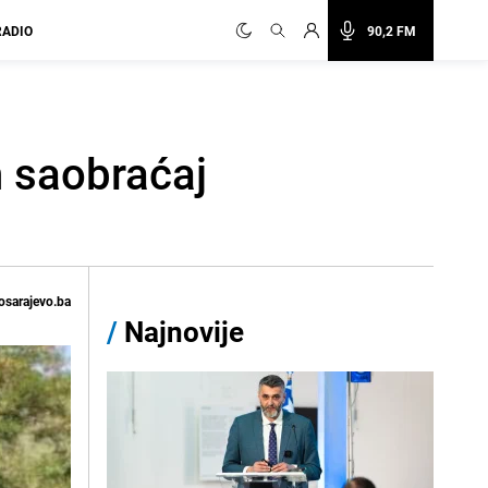
RADIO
90,2 FM
n saobraćaj
osarajevo.ba
/
Najnovije