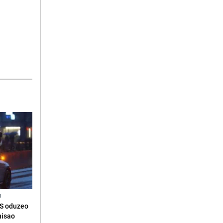
N
RS oduzeo
nisao