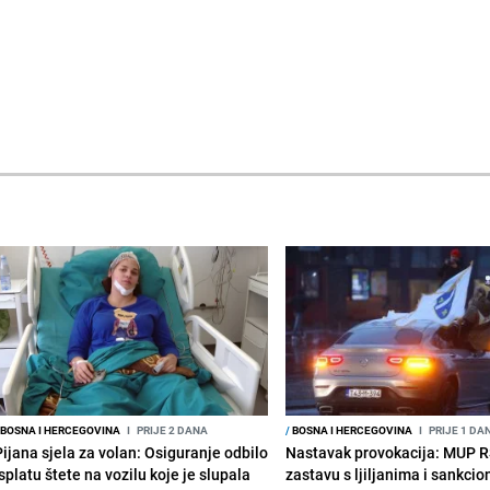
BOSNA I HERCEGOVINA
I
PRIJE 2 DANA
/
BOSNA I HERCEGOVINA
I
PRIJE 1 DA
Pijana sjela za volan: Osiguranje odbilo
Nastavak provokacija: MUP 
splatu štete na vozilu koje je slupala
zastavu s ljiljanima i sankcio