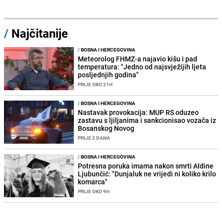
/
Najčitanije
/
BOSNA I HERCEGOVINA
Meteorolog FHMZ-a najavio kišu i pad
temperatura: "Jedno od najsvježijih ljeta
posljednjih godina"
PRIJE OKO 21H
/
BOSNA I HERCEGOVINA
Nastavak provokacija: MUP RS oduzeo
zastavu s ljiljanima i sankcionisao vozača iz
Bosanskog Novog
PRIJE 2 DANA
/
BOSNA I HERCEGOVINA
Potresna poruka imama nakon smrti Aldine
Ljubunčić: "Dunjaluk ne vrijedi ni koliko krilo
komarca"
PRIJE OKO 9H