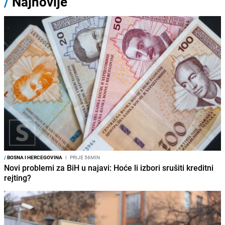
/
Najnovije
/
BOSNA I HERCEGOVINA
I
PRIJE 56MIN
Novi problemi za BiH u najavi: Hoće li izbori srušiti kreditni
rejting?