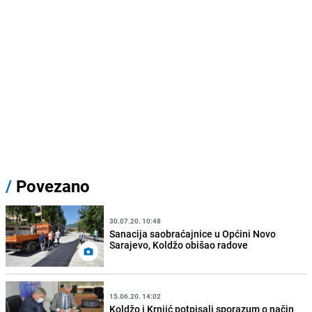
/
Povezano
30.07.20. 10:48
Sanacija saobraćajnice u Općini Novo
Sarajevo, Koldžo obišao radove
15.06.20. 14:02
Koldžo i Krnjić potpisali sporazum o način