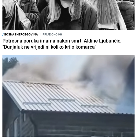
/
BOSNA I HERCEGOVINA
I
PRIJE OKO 9H
Potresna poruka imama nakon smrti Aldine Ljubunčić:
"Dunjaluk ne vrijedi ni koliko krilo komarca"