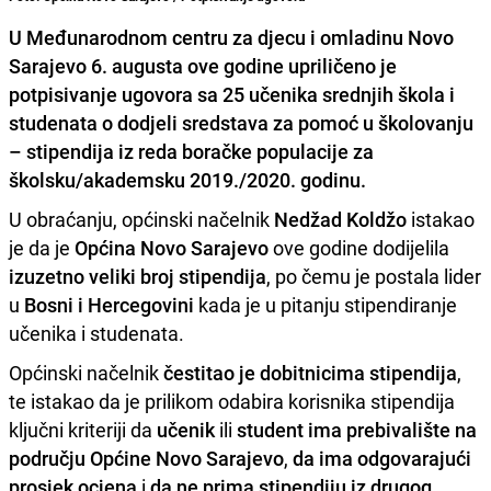
U
Međunarodnom centru za djecu i omladinu Novo
Sarajevo
6. augusta ove godine upriličeno je
potpisivanje ugovora sa 25 učenika srednjih škola
i
studenata
o
dodjeli sredstava za pomoć u školovanju
–
stipendija
iz reda boračke populacije za
školsku/akademsku 2019./2020. godinu
.
U obraćanju, općinski načelnik
Nedžad Koldžo
istakao
je da je
Općina Novo Sarajevo
ove godine dodijelila
izuzetno veliki broj stipendija
, po čemu je postala lider
u
Bosni i Hercegovini
kada je u pitanju stipendiranje
učenika i studenata.
Općinski načelnik
čestitao je dobitnicima stipendija
,
te istakao da je prilikom odabira korisnika stipendija
ključni kriteriji da
učenik
ili
student ima prebivalište na
području Općine Novo Sarajevo
,
da ima odgovarajući
prosjek ocjena
i
da ne prima stipendiju iz drugog