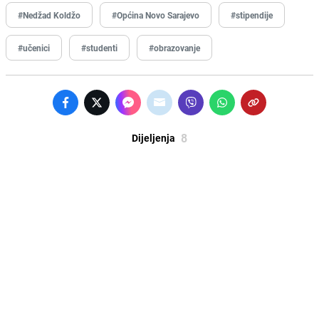
#Nedžad Koldžo
#Općina Novo Sarajevo
#stipendije
#učenici
#studenti
#obrazovanje
8
Dijeljenja