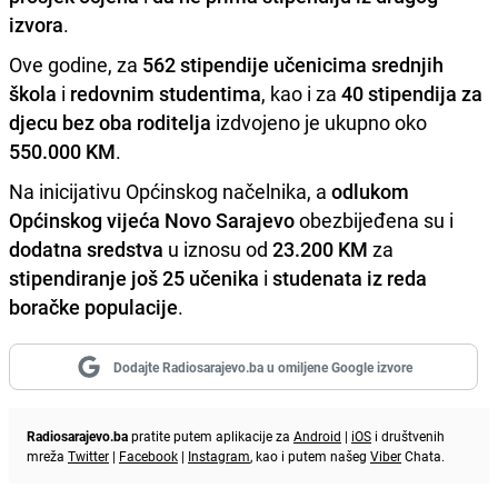
izvora
.
Ove godine, za
562 stipendije učenicima srednjih
škola
i
redovnim studentima
, kao i za
40 stipendija za
djecu bez oba roditelja
izdvojeno je ukupno oko
550.000 KM
.
Na inicijativu Općinskog načelnika, a
odlukom
Općinskog vijeća Novo Sarajevo
obezbijeđena su i
dodatna sredstva
u iznosu od
23.200 KM
za
stipendiranje još 25 učenika
i
studenata
iz reda
boračke populacije
.
Dodajte Radiosarajevo.ba u omiljene Google izvore
Radiosarajevo.ba
pratite putem aplikacije za
Android
|
iOS
i društvenih
mreža
Twitter
|
Facebook
|
Instagram
, kao i putem našeg
Viber
Chata.