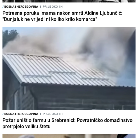
/
BOSNA I HERCEGOVINA
I
PRIJE OKO 1H
Potresna poruka imama nakon smrti Aldine Ljubunčić:
"Dunjaluk ne vrijedi ni koliko krilo komarca"
/
BOSNA I HERCEGOVINA
I
PRIJE OKO 1H
Požar uništio farmu u Srebrenici: Povratničko domaćinstvo
pretrpjelo veliku štetu