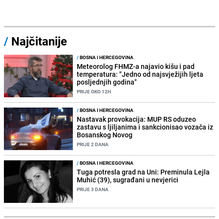
/
Najčitanije
/
BOSNA I HERCEGOVINA
Meteorolog FHMZ-a najavio kišu i pad
temperatura: "Jedno od najsvježijih ljeta
posljednjih godina"
PRIJE OKO 12H
/
BOSNA I HERCEGOVINA
Nastavak provokacija: MUP RS oduzeo
zastavu s ljiljanima i sankcionisao vozača iz
Bosanskog Novog
PRIJE 2 DANA
/
BOSNA I HERCEGOVINA
Tuga potresla grad na Uni: Preminula Lejla
Muhić (39), sugrađani u nevjerici
PRIJE 3 DANA