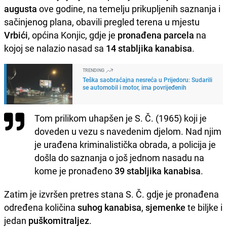
augusta
ove godine, na temelju prikupljenih saznanja i
sačinjenog plana, obavili pregled terena u mjestu
Vrbići
, općina Konjic, gdje je
pronađena parcela
na
kojoj se nalazio nasad sa
14 stabljika kanabisa
.
TRENDING
Teška saobraćajna nesreća u Prijedoru: Sudarili
se automobil i motor, ima povrijeđenih
Tom prilikom uhapšen je S. Č. (1965) koji je
doveden u vezu s navedenim djelom. Nad njim
je urađena kriminalistička obrada, a policija je
došla do saznanja o još jednom nasadu na
kome je pronađeno
39 stabljika kanabisa
.
Zatim je izvršen pretres stana S. Č. gdje je pronađena
određena količina
suhog kanabisa
,
sjemenke
te biljke i
jedan
puškomitraljez
.