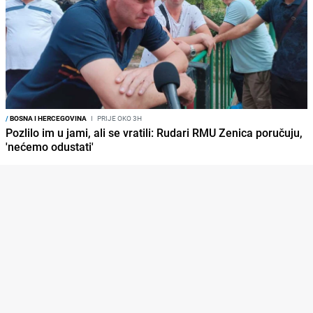
/
BOSNA I HERCEGOVINA
I
PRIJE OKO 3H
Pozlilo im u jami, ali se vratili: Rudari RMU Zenica poručuju,
'nećemo odustati'