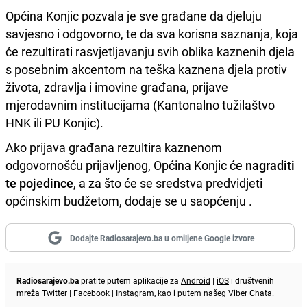
Općina Konjic pozvala je sve građane da djeluju
savjesno i odgovorno, te da sva korisna saznanja, koja
će rezultirati rasvjetljavanju svih oblika kaznenih djela
s posebnim akcentom na teška kaznena djela protiv
života, zdravlja i imovine građana, prijave
mjerodavnim institucijama (Kantonalno tužilaštvo
HNK ili PU Konjic).
Ako prijava građana rezultira kaznenom
odgovornošću prijavljenog, Općina Konjic će
nagraditi
te pojedince
, a za što će se sredstva predvidjeti
općinskim budžetom, dodaje se u saopćenju .
Dodajte Radiosarajevo.ba u omiljene Google izvore
Radiosarajevo.ba
pratite putem aplikacije za
Android
|
iOS
i društvenih
mreža
Twitter
|
Facebook
|
Instagram
, kao i putem našeg
Viber
Chata.