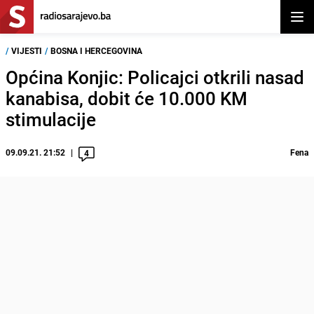
Otvor
/
VIJESTI
/
BOSNA I HERCEGOVINA
Općina Konjic: Policajci otkrili nasad
kanabisa, dobit će 10.000 KM
stimulacije
09.09.21. 21:52
Fena
4