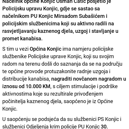
Načelnik općine Konjic
Osman
Ćatić
posjetio je
Policijsku upravu Konjic
, gdje se sastao sa
načelnikom PU Konjic
Mirsadom
Subašićem
i
policijskim službenicima koji su aktivno radili na
rasvjetljavanju kaznenog djela, uzgoj i stavljanje u
promet
kanabisa
.
S tim u vezi
Općina
Konjic
ima namjeru policijske
službenike Policijske uprave Konjic, koji su svojim
radom na terenu došli do saznanja da se na području
te općine provode protuzakonite radnje uzgoja i
distribucije kanabisa,
nagraditi novčanom nagradom u
iznosu od 10.000 KM
, s ciljem stimulacije i podrške
aktivnostima koje su rezultirale privođenjem
počinitelja kaznenog djela, saopćeno je iz Općine
Konjic.
U saopćenju se podsjeća da su službenici PS Konjic i
službenici Odjeljenja krim policije PU Konjic
30.