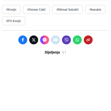
#Konjic
#Osman Ćatić
#Mirsad Subašić
#kanabis
#PU Konjic
61
Dijeljenja