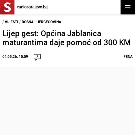
Otvor
/
VIJESTI
/
BOSNA I HERCEGOVINA
Lijep gest: Općina Jablanica
maturantima daje pomoć od 300 KM
04.05.26. 15:59
FENA
2