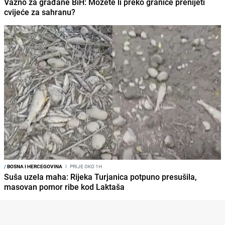
Važno za građane BiH: Možete li preko granice prenijeti
cvijeće za sahranu?
/
BOSNA I HERCEGOVINA
I
PRIJE OKO 1H
Suša uzela maha: Rijeka Turjanica potpuno presušila,
masovan pomor ribe kod Laktaša