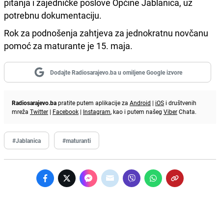
pitanja i zajedničke poslove Općine Jablanica, uz
potrebnu dokumentaciju.
Rok za podnošenja zahtjeva za jednokratnu novčanu
pomoć za maturante je 15. maja.
Dodajte Radiosarajevo.ba u omiljene Google izvore
Radiosarajevo.ba
pratite putem aplikacije za
Android
|
iOS
i društvenih
mreža
Twitter
|
Facebook
|
Instagram
, kao i putem našeg
Viber
Chata.
#Jablanica
#maturanti