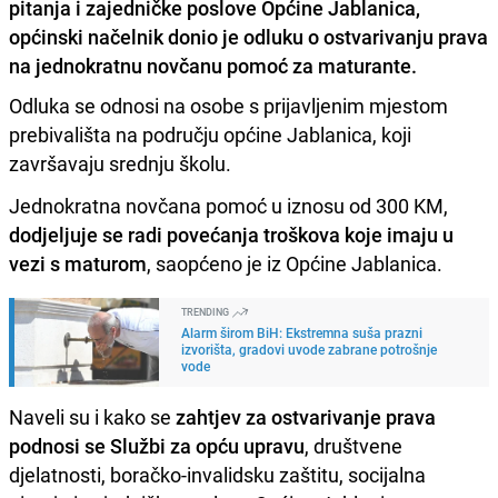
pitanja i zajedničke poslove Općine Jablanica,
općinski načelnik donio je odluku o ostvarivanju prava
na jednokratnu novčanu pomoć za maturante.
Odluka se odnosi na osobe s prijavljenim mjestom
prebivališta na području općine Jablanica, koji
završavaju srednju školu.
Jednokratna novčana pomoć u iznosu od 300 KM,
dodjeljuje se radi povećanja troškova koje imaju u
vezi s maturom
, saopćeno je iz Općine Jablanica.
TRENDING
Alarm širom BiH: Ekstremna suša prazni
izvorišta, gradovi uvode zabrane potrošnje
vode
Naveli su i kako se
zahtjev za ostvarivanje prava
podnosi se Službi za opću upravu
, društvene
djelatnosti, boračko-invalidsku zaštitu, socijalna