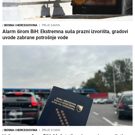
/
BOSNA I HERCEGOVINA
I
PRIJE 34MIN
Alarm širom BiH: Ekstremna suša prazni izvorišta, gradovi
uvode zabrane potrošnje vode
/
BOSNA I HERCEGOVINA
I
PRIJE 51MIN