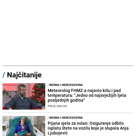
/
Najčitanije
/
BOSNA I HERCEGOVINA
Meteorolog FHMZ-a najavio kišu i pad
temperatura: "Jedno od najsvježijih ljeta
posljednjih godina"
PRIJE OKO 6H
/
BOSNA I HERCEGOVINA
Pijana sjela za volan: Osiguranje odbilo
isplatu štete na vozilu koje je slupala Anja
Ljubojević