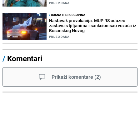
PRIJE 2 DANA
/
BOSNA I HERCEGOVINA
Nastavak provokacija: MUP RS oduzeo
zastavu s ljiljanima i sankcionisao vozača iz
Bosanskog Novog
PRIJE 2 DANA
/
Komentari
Prikaži komentare
(
2
)