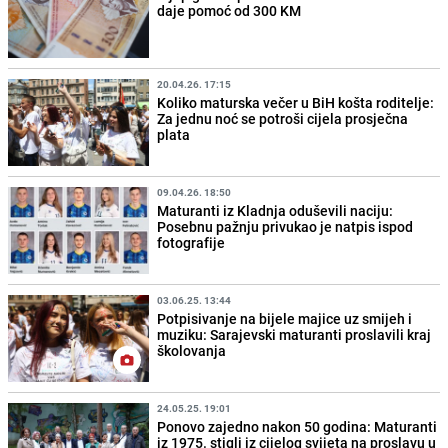
daje pomoć od 300 KM
20.04.26. 17:15
Koliko maturska večer u BiH košta roditelje:
Za jednu noć se potroši cijela prosječna
plata
09.04.26. 18:50
Maturanti iz Kladnja oduševili naciju:
Posebnu pažnju privukao je natpis ispod
fotografije
03.06.25. 13:44
Potpisivanje na bijele majice uz smijeh i
muziku: Sarajevski maturanti proslavili kraj
školovanja
24.05.25. 19:01
Ponovo zajedno nakon 50 godina: Maturanti
iz 1975. stigli iz cijelog svijeta na proslavu u