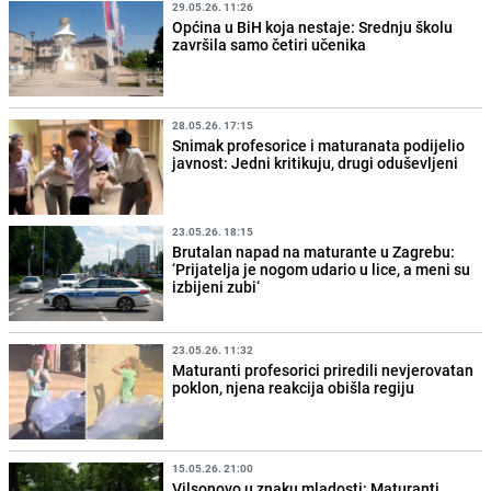
29.05.26. 11:26
Općina u BiH koja nestaje: Srednju školu
završila samo četiri učenika
28.05.26. 17:15
Snimak profesorice i maturanata podijelio
javnost: Jedni kritikuju, drugi oduševljeni
23.05.26. 18:15
Brutalan napad na maturante u Zagrebu:
‘Prijatelja je nogom udario u lice, a meni su
izbijeni zubi‘
23.05.26. 11:32
Maturanti profesorici priredili nevjerovatan
poklon, njena reakcija obišla regiju
15.05.26. 21:00
Vilsonovo u znaku mladosti: Maturanti