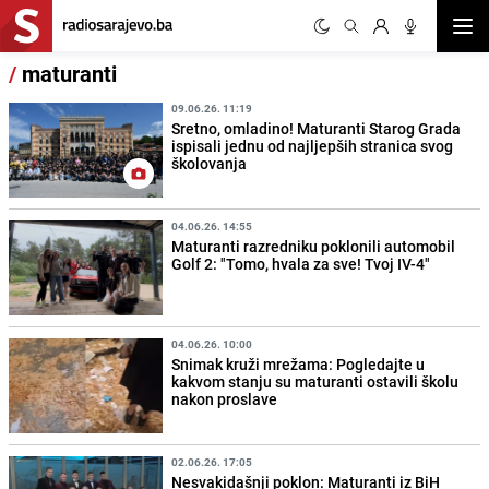
Otvor
/
maturanti
09.06.26. 11:19
Sretno, omladino! Maturanti Starog Grada
ispisali jednu od najljepših stranica svog
školovanja
04.06.26. 14:55
Maturanti razredniku poklonili automobil
Golf 2: "Tomo, hvala za sve! Tvoj IV-4"
04.06.26. 10:00
Snimak kruži mrežama: Pogledajte u
kakvom stanju su maturanti ostavili školu
nakon proslave
02.06.26. 17:05
Nesvakidašnji poklon: Maturanti iz BiH