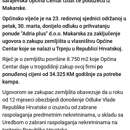
sarajevska Općina Centar izdat će poduzeću iz
Makarske.
Općinsko vijeće je na 23. redovnoj sjednici održanoj u
petak, 30. marta, donijelo odluku o prihvatanju
ponude ''Adria plus'' d.o.o. Makarska za zaključenje
ugovora o zakupu zemljišta u vlasništvu Općine
Centar koje se nalazi u Trpnju u Republici Hrvatskoj.
Riječ je o zemljištu površine 8.750 m2 koje Općina
Centar daje u trogodišnji zakup ovoj firmi
po
ponuđenoj cijeni od 34.325 KM godišnje za potrebe
kampa.
Ugovorom se zakupac zemljišta obavezuje da u roku
od 12 mjeseci obezbijedi donošenje Odluke Vlade
Republike Hrvatske o izuzeću od zabrane
raspolaganja predmetnim nekretninama, u skladu sa
Uredbom o zabrani raspolaganja nekretninama na
teritoriju Republike Hrvatske.