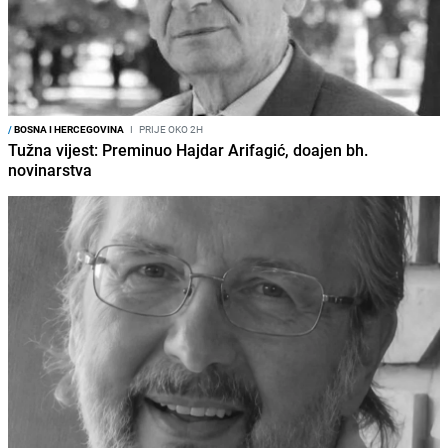
/
BOSNA I HERCEGOVINA
I
PRIJE OKO 2H
Tužna vijest: Preminuo Hajdar Arifagić, doajen bh.
novinarstva