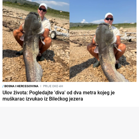
/
BOSNA I HERCEGOVINA
I
PRIJE OKO 4H
Ulov života: Pogledajte 'diva' od dva metra kojeg je
muškarac izvukao iz Bilećkog jezera