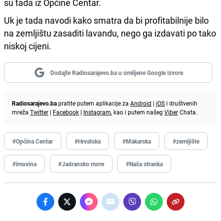
su tada iz Općine Centar.
Uk je tada navodi kako smatra da bi profitabilnije bilo
na zemljištu zasaditi lavandu, nego ga izdavati po tako
niskoj cijeni.
Dodajte Radiosarajevo.ba u omiljene Google izvore
Radiosarajevo.ba
pratite putem aplikacije za
Android
|
iOS
i društvenih
mreža
Twitter
|
Facebook
|
Instagram
, kao i putem našeg
Viber
Chata.
#Općina Centar
#Hrvatska
#Makarska
#zemljište
#imovina
#Jadransko more
#Naša stranka