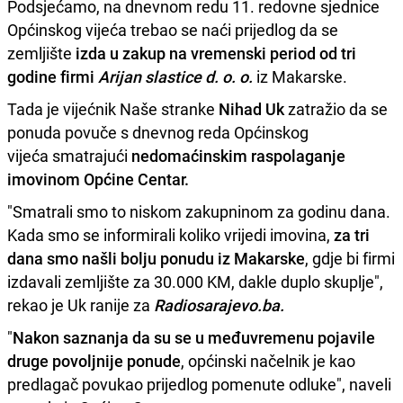
Podsjećamo, na dnevnom redu 11. redovne sjednice
Općinskog vijeća trebao se naći prijedlog da se
zemljište
izda u zakup na vremenski period od tri
godine firmi
Arijan slastice d. o. o.
iz Makarske.
Tada je vijećnik Naše stranke
Nihad Uk
zatražio da se
ponuda povuče s dnevnog reda Općinskog
vijeća smatrajući
nedomaćinskim raspolaganje
imovinom Općine Centar.
"Smatrali smo to niskom zakupninom za godinu dana.
Kada smo se informirali koliko vrijedi imovina,
za tri
dana smo našli bolju ponudu iz Makarske
, gdje bi firmi
izdavali zemljište za 30.000 KM, dakle duplo skuplje",
rekao je Uk ranije za
Radiosarajevo.ba.
"
Nakon saznanja da su se u međuvremenu pojavile
druge povoljnije ponude
, općinski načelnik je kao
predlagač povukao prijedlog pomenute odluke", naveli