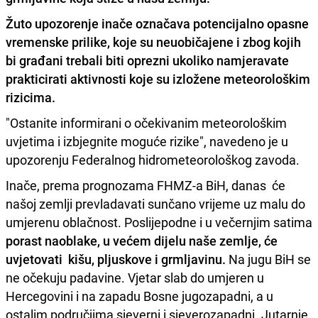
Žuto upozorenje inače označava potencijalno opasne
vremenske prilike, koje su neuobičajene i zbog kojih
bi građani trebali biti oprezni
ukoliko namjeravate
prakticirati aktivnosti koje su izložene meteorološkim
rizicima.
"Ostanite informirani o očekivanim meteorološkim
uvjetima i izbjegnite moguće rizike", navedeno je u
upozorenju Federalnog hidrometeorološkog zavoda.
Inače, prema prognozama FHMZ-a BiH, danas će
našoj zemlji prevladavati sunčano vrijeme uz malu do
umjerenu oblačnost. Poslijepodne i u večernjim satima
porast naoblake, u većem dijelu naše zemlje, će
uvjetovati kišu, pljuskove i grmljavinu.
Na jugu BiH se
ne očekuju padavine. Vjetar slab do umjeren u
Hercegovini i na zapadu Bosne jugozapadni, a u
ostalim područjima sjeverni i sjeverozapadni. Jutarnje