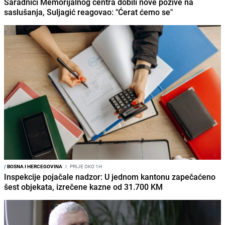
Saradnici Memorijalnog centra dobili nove pozive na
saslušanja, Suljagić reagovao: "Ćerat ćemo se"
/
BOSNA I HERCEGOVINA
I
PRIJE OKO 1H
Inspekcije pojačale nadzor: U jednom kantonu zapečaćeno
šest objekata, izrečene kazne od 31.700 KM