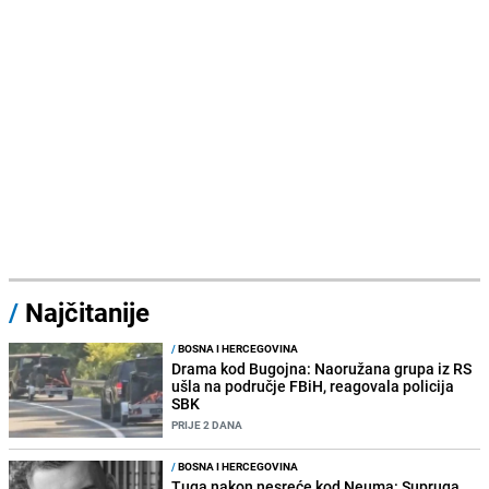
/
Najčitanije
/
BOSNA I HERCEGOVINA
Drama kod Bugojna: Naoružana grupa iz RS
ušla na područje FBiH, reagovala policija
SBK
PRIJE 2 DANA
/
BOSNA I HERCEGOVINA
Tuga nakon nesreće kod Neuma: Supruga