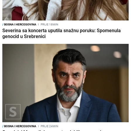
/
BOSNA I HERCEGOVINA
I
PRIJE 18MIN
Severina sa koncerta uputila snažnu poruku: Spomenula
genocid u Srebrenici
/
BOSNA I HERCEGOVINA
I
PRIJE 24MIN