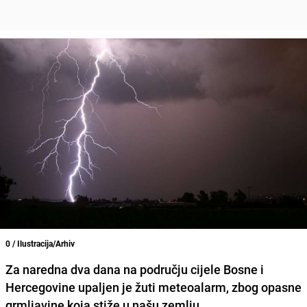
0 / Ilustracija/Arhiv
Za naredna dva dana na području cijele Bosne i
Hercegovine upaljen je žuti meteoalarm, zbog opasne
grmljavine koja stiže u našu zemlju.