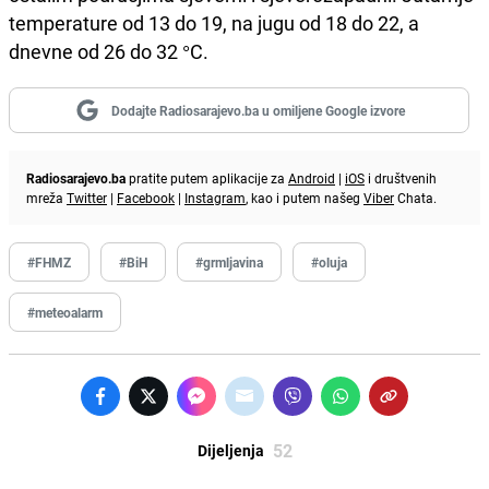
temperature od 13 do 19, na jugu od 18 do 22, a
dnevne od 26 do 32 °C.
Dodajte Radiosarajevo.ba u omiljene Google izvore
Radiosarajevo.ba
pratite putem aplikacije za
Android
|
iOS
i društvenih
mreža
Twitter
|
Facebook
|
Instagram
, kao i putem našeg
Viber
Chata.
#FHMZ
#BiH
#grmljavina
#oluja
#meteoalarm
52
Dijeljenja