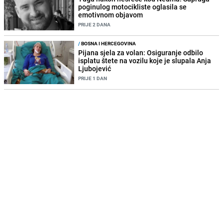
poginulog motocikliste oglasila se
emotivnom objavom
PRIJE 2 DANA
/
BOSNA I HERCEGOVINA
Pijana sjela za volan: Osiguranje odbilo
isplatu štete na vozilu koje je slupala Anja
Ljubojević
PRIJE 1 DAN