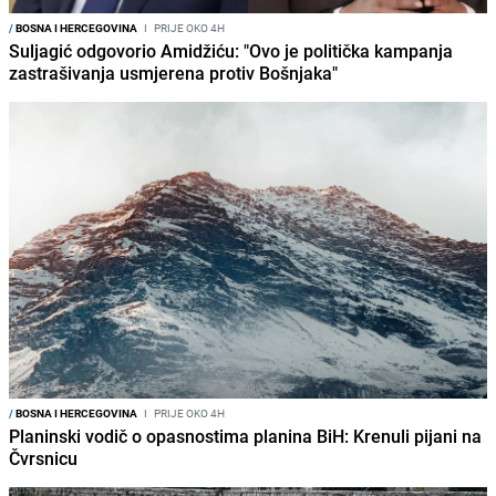
/
BOSNA I HERCEGOVINA
I
PRIJE OKO 4H
Suljagić odgovorio Amidžiću: "Ovo je politička kampanja
zastrašivanja usmjerena protiv Bošnjaka"
/
BOSNA I HERCEGOVINA
I
PRIJE OKO 4H
Planinski vodič o opasnostima planina BiH: Krenuli pijani na
Čvrsnicu