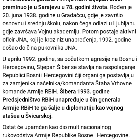
preminuo je u Sarajevu u 78. godini života
. Rođen je
20. juna 1938. godine u Gradačcu, gdje je završio
osnovnu i srednju školu, nakon čega odlazi u Ljubljanu
gdje završava Vojnu akademiju. Potom postaje aktivni
oficir JNA, koji je kroz niz unapređenja, 1992. godine
došao do čina pukovnika JNA.
U aprilu 1992. godine, sa početkom agresije na Bosnu i
Hercegovinu, Stjepan Šiber se stavlja na raspolaganje
Republici Bosni i Hercegovini čiji organi ga postavljaju
za zamjenika načelnika/komandanta Štaba Vrhovne
komande Armije RBiH.
Šibera 1993. godine
Predsjedništvo RBiH unapređuje u čin generala
Armije RBiH te ga šalje u diplomatiju kao vojnog
atašea u Švicarskoj
.
Ostat će upamćen kao dio multinacionalnog
rukovodstva Armije Republike Bosne i Hercegovine.