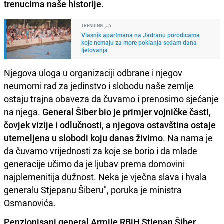
trenucima naše historije
.
TRENDING
Vlasnik apartmana na Jadranu porodicama
koje nemaju za more poklanja sedam dana
ljetovanja
Njegova uloga u organizaciji odbrane i njegov
neumorni rad za jedinstvo i slobodu naše zemlje
ostaju trajna obaveza da čuvamo i prenosimo sjećanje
na njega.
General Šiber
bio je primjer vojničke časti
,
čovjek vizije i odlučnosti
,
a njegova ostavština ostaje
utemeljena u slobodi koju danas živimo
. Na nama je
da čuvamo vrijednosti za koje se borio i da mlade
generacije učimo da je ljubav prema domovini
najplemenitija dužnost. Neka je vječna slava i hvala
generalu Stjepanu Šiberu", poruka je ministra
Osmanovića.
Penzionisani general Armije RBiH Stjepan Šiber