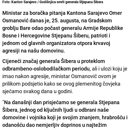
Foto: Kanton Sarajevo / Godišnjica smrti generala Stjepana Šibera
Ministar za boračka pitanja Kantona Sarajevo Omer
Osmanović danas je, 25. augusta, na Gradskom
groblju Bare odao počast generalu Armije Republike
Bosne i Hercegovine Stjepanu Šiberu, patrioti i
jednom od glavnih organizatora otpora krvavoj
agresiji na našu domovinu.
Cijeneći značaj generala Šibera u proteklom
odbrambeno-oslobodilačkom periodu
, ali i ulozi koju je
imao nakon agresije, ministar Osmanović ovom je
prilikom podsjetio kako se ovog plemenitog čovjeka
sjećamo svakog dana u godini.
"
Na današnji dan prisjećamo se generala Stjepana
Šibera
,
jednog od ključnih ljudi u odbrani naše
domovine i vojnika koji je svojim znanjem
,
hrabrošću i
odanošću dao nemjerljiv doprinos u najtežim