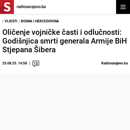
Otvor
/
VIJESTI
/
BOSNA I HERCEGOVINA
Oličenje vojničke časti i odlučnosti:
Godišnjica smrti generala Armije BiH
Stjepana Šibera
25.08.25. 14:58
Radiosarajevo.ba
13