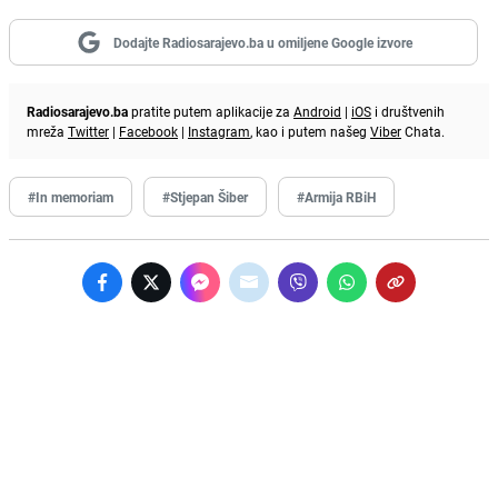
Dodajte Radiosarajevo.ba u omiljene Google izvore
Radiosarajevo.ba
pratite putem aplikacije za
Android
|
iOS
i društvenih
mreža
Twitter
|
Facebook
|
Instagram
, kao i putem našeg
Viber
Chata.
#In memoriam
#Stjepan Šiber
#Armija RBiH