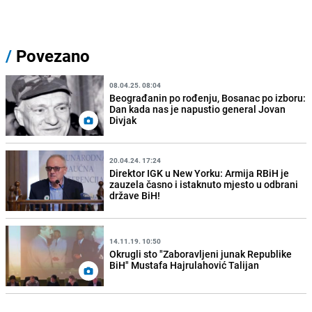
/
Povezano
08.04.25. 08:04
Beograđanin po rođenju, Bosanac po izboru:
Dan kada nas je napustio general Jovan
Divjak
20.04.24. 17:24
Direktor IGK u New Yorku: Armija RBiH je
zauzela časno i istaknuto mjesto u odbrani
države BiH!
14.11.19. 10:50
Okrugli sto "Zaboravljeni junak Republike
BiH" Mustafa Hajrulahović Talijan