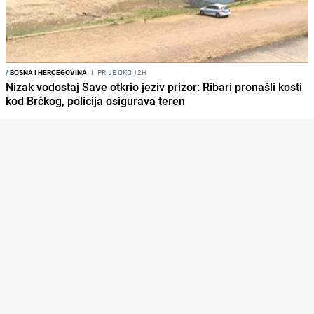
/
BOSNA I HERCEGOVINA
I
PRIJE OKO 12H
Nizak vodostaj Save otkrio jeziv prizor: Ribari pronašli kosti
kod Brčkog, policija osigurava teren