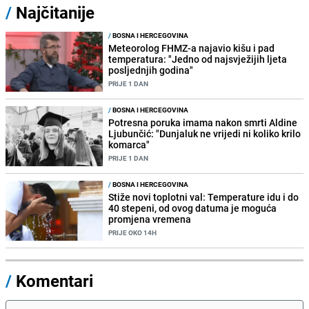
/
Najčitanije
/
BOSNA I HERCEGOVINA
Meteorolog FHMZ-a najavio kišu i pad
temperatura: "Jedno od najsvježijih ljeta
posljednjih godina"
PRIJE 1 DAN
/
BOSNA I HERCEGOVINA
Potresna poruka imama nakon smrti Aldine
Ljubunčić: "Dunjaluk ne vrijedi ni koliko krilo
komarca"
PRIJE 1 DAN
/
BOSNA I HERCEGOVINA
Stiže novi toplotni val: Temperature idu i do
40 stepeni, od ovog datuma je moguća
promjena vremena
PRIJE OKO 14H
/
Komentari