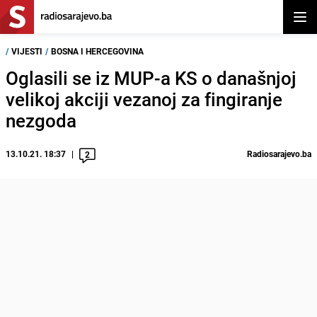
Otvor
/
VIJESTI
/
BOSNA I HERCEGOVINA
Oglasili se iz MUP-a KS o današnjoj
velikoj akciji vezanoj za fingiranje
nezgoda
13.10.21. 18:37
Radiosarajevo.ba
2