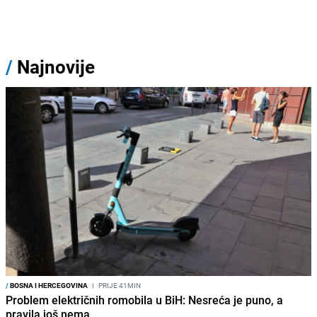
/
Najnovije
/
BOSNA I HERCEGOVINA
I
PRIJE 41MIN
Problem električnih romobila u BiH: Nesreća je puno, a
pravila još nema