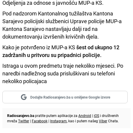
Odjeljenja za odnose s javnošću MUP-a KS.
Pod nadzorom Kantonalnog tužilaštva Kantona
Sarajevo policijski službenici Uprave policije MUP-a
Kantona Sarajevo nastavljaju dalji rad na
dokumentovanju izvršenih krivičnih djela.
Kako je potvrđeno iz MUP-a KS
šest od ukupno 12
zadržanih u pritvoru su pripadnici policije.
Istraga u ovom predmetu traje nekoliko mjeseci. Po
naredbi nadležnog suda prisluškivani su telefoni
nekoliko policajaca
Dodajte Radiosarajevo.ba u omiljene Google izvore
Radiosarajevo.ba
pratite putem aplikacije za
Android
|
iOS
i društvenih
mreža
Twitter
|
Facebook
|
Instagram
, kao i putem našeg
Viber
Chata.