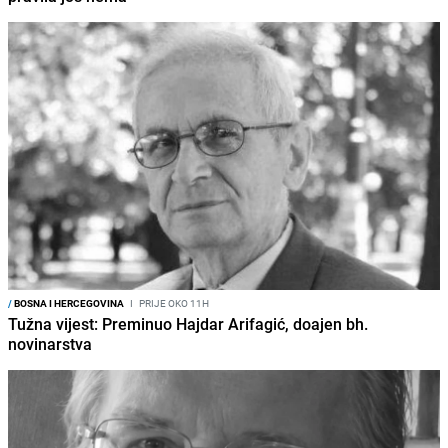
/
BOSNA I HERCEGOVINA
I
PRIJE OKO 11H
Tužna vijest: Preminuo Hajdar Arifagić, doajen bh.
novinarstva