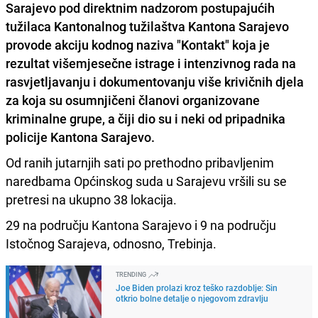
Sarajevo pod direktnim nadzorom postupajućih
tužilaca Kantonalnog tužilaštva Kantona Sarajevo
provode
akciju kodnog naziva "Kontakt"
koja je
rezultat višemjesečne istrage i intenzivnog rada na
rasvjetljavanju i dokumentovanju više krivičnih djela
za koja su osumnjičeni članovi organizovane
kriminalne grupe, a čiji dio su i neki od pripadnika
policije Kantona Sarajevo.
Od ranih jutarnjih sati po prethodno pribavljenim
naredbama Općinskog suda u Sarajevu vršili su se
pretresi na ukupno 38 lokacija.
29 na području Kantona Sarajevo i 9 na području
Istočnog Sarajeva, odnosno, Trebinja.
TRENDING
Joe Biden prolazi kroz teško razdoblje: Sin
otkrio bolne detalje o njegovom zdravlju