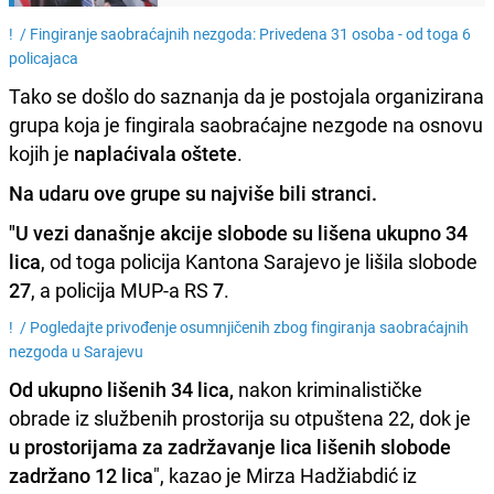
! /
Fingiranje saobraćajnih nezgoda: Privedena 31 osoba - od toga 6
policajaca
Tako se došlo do saznanja da je postojala organizirana
grupa koja je fingirala saobraćajne nezgode na osnovu
kojih je
naplaćivala oštete
.
Na udaru ove grupe su najviše bili stranci.
"U vezi današnje akcije slobode su lišena ukupno 34
lica
, od toga policija Kantona Sarajevo je lišila slobode
27
, a policija MUP-a RS
7
.
! /
Pogledajte privođenje osumnjičenih zbog fingiranja saobraćajnih
nezgoda u Sarajevu
Od ukupno lišenih 34 lica,
nakon kriminalističke
obrade iz službenih prostorija su otpuštena 22, dok je
u prostorijama za zadržavanje lica lišenih slobode
zadržano 12 lica
", kazao je Mirza Hadžiabdić iz