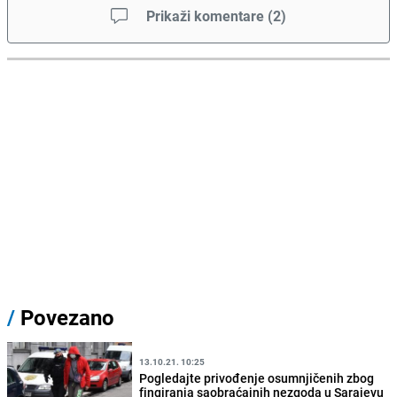
Prikaži komentare
(
2
)
/
Povezano
13.10.21. 10:25
Pogledajte privođenje osumnjičenih zbog
fingiranja saobraćajnih nezgoda u Sarajevu