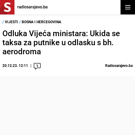
Otvor
/
VIJESTI
/
BOSNA I HERCEGOVINA
Odluka Vijeća ministara: Ukida se
taksa za putnike u odlasku s bh.
aerodroma
20.12.23. 12:11
Radiosarajevo.ba
1