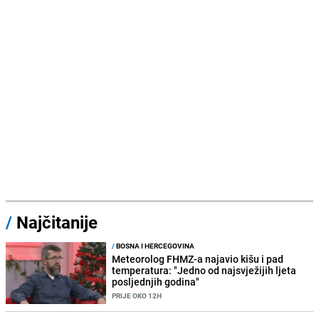
/
Najčitanije
/
BOSNA I HERCEGOVINA
Meteorolog FHMZ-a najavio kišu i pad
temperatura: "Jedno od najsvježijih ljeta
posljednjih godina"
PRIJE OKO 12H