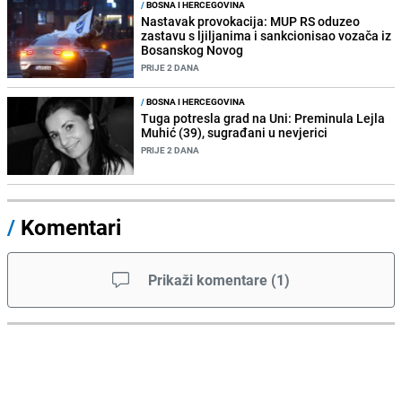
/
BOSNA I HERCEGOVINA
Nastavak provokacija: MUP RS oduzeo
zastavu s ljiljanima i sankcionisao vozača iz
Bosanskog Novog
PRIJE 2 DANA
/
BOSNA I HERCEGOVINA
Tuga potresla grad na Uni: Preminula Lejla
Muhić (39), sugrađani u nevjerici
PRIJE 2 DANA
/
Komentari
Prikaži komentare
(
1
)