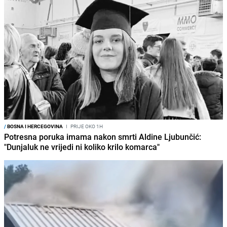
/
BOSNA I HERCEGOVINA
I
PRIJE OKO 1H
Potresna poruka imama nakon smrti Aldine Ljubunčić:
"Dunjaluk ne vrijedi ni koliko krilo komarca"