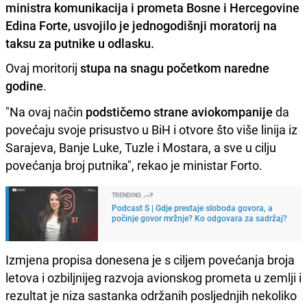
ministra komunikacija i prometa Bosne i Hercegovine
Edina Forte, usvojilo je jednogodišnji moratorij na
taksu za putnike u odlasku.
Ovaj moritorij
stupa na snagu početkom naredne
godine
.
"Na ovaj način
podstičemo strane aviokompanije
da
povećaju svoje prisustvo u BiH i otvore što više linija iz
Sarajeva, Banje Luke, Tuzle i Mostara, a sve u cilju
povećanja broj putnika", rekao je ministar Forto.
TRENDING
Podcast S | Gdje prestaje sloboda govora, a
počinje govor mržnje? Ko odgovara za sadržaj?
Izmjena propisa donesena je s ciljem povećanja broja
letova i ozbiljnijeg razvoja avionskog prometa u zemlji i
rezultat je niza sastanka održanih posljednjih nekoliko