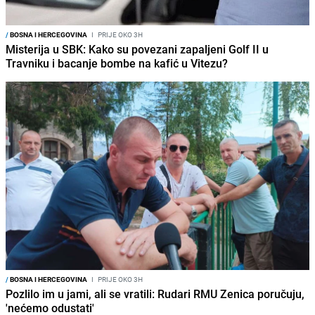
/
BOSNA I HERCEGOVINA
I
PRIJE OKO 3H
Misterija u SBK: Kako su povezani zapaljeni Golf II u
Travniku i bacanje bombe na kafić u Vitezu?
/
BOSNA I HERCEGOVINA
I
PRIJE OKO 3H
Pozlilo im u jami, ali se vratili: Rudari RMU Zenica poručuju,
'nećemo odustati'