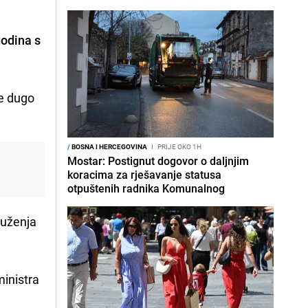
godina s
se dugo
/
BOSNA I HERCEGOVINA
I
PRIJE OKO 1H
Mostar: Postignut dogovor o daljnjim
koracima za rješavanje statusa
otpuštenih radnika Komunalnog
duženja
ministra