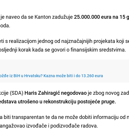
je naveo da se Kanton zadužuje
25.000.000 eura na 15 
ioda.
i s realizacijom jednog od najznačajnijih projekata koji 
sljednji korak kada se govori o finansijskim sredstvima.
ožđe iz BiH u Hrvatsku? Kazna može biti i do 13.260 eura
cije (SDA)
Haris Zahiragić negodovao
je zbog novog za
redstava utrošeno u rekonstrukciju postojeće pruge.
a biti transparentan te da ne može dobiti informaciju od 
 je angažovao izvođače i podizvođače radova.