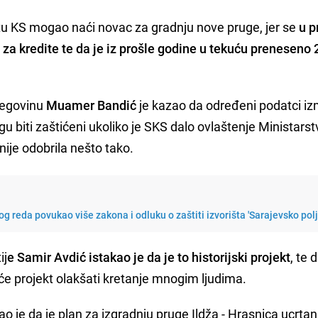
tu KS mogao naći novac za gradnju nove pruge, jer se
u p
za kredite te da je iz prošle godine u tekuću preneseno
cegovinu
Muamer Bandić
je kazao da određeni podatci i
 biti zaštićeni ukoliko je SKS dalo ovlaštenje Ministarstvu
nije odobrila nešto tako.
g reda povukao više zakona i odluku o zaštiti izvorišta 'Sarajevsko polj
ij
e Samir Avdić istakao je da je to historijski projekt
, te 
r će projekt olakšati kretanje mnogim ljudima.
o je da je plan za izgradnju pruge Ildža - Hrasnica ucrta