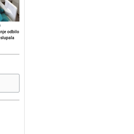
N
anje odbilo
e slupala