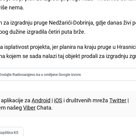
 više nema.
n za izgradnju pruge Nedžarići-Dobrinja, gdje danas živi 
bog dužine izgradila četiri puta brže.
a isplativost projekta, jer planira na kraju pruge u Hrasnic
 na kojem se sada nalazi taj objekt prodali za izgradnju zg
Dodajte Radiosarajevo.ba u omiljene Google izvore
aplikacije za
Android
|
iOS
i društvenih mreža
Twitter
|
utem našeg
Viber
Chata.
kupština KS