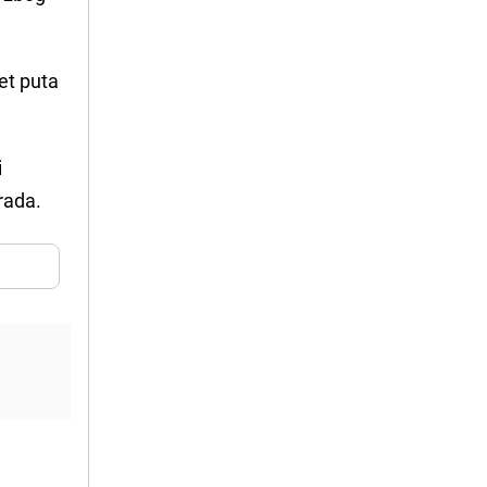
pet puta
i
rada.