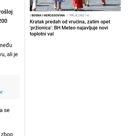
rošloj
/
BOSNA I HERCEGOVINA
I
PRIJE OKO 1H
 200
Kratak predah od vrućina, zatim opet
'pržionica': BH Meteo najavljuje novi
toplotni val
zmeđu
, ali je
e'
da se
n zbog