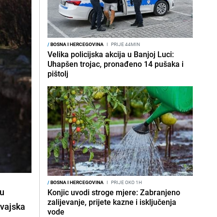
/
BOSNA I HERCEGOVINA
I
PRIJE 44MIN
Velika policijska akcija u Banjoj Luci:
Uhapšen trojac, pronađeno 14 pušaka i
pištolj
/
BOSNA I HERCEGOVINA
I
PRIJE OKO 1H
mu
Konjic uvodi stroge mjere: Zabranjeno
zalijevanje, prijete kazne i isključenja
mvajska
vode