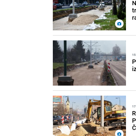
N
t
r
15
P
i
17
R
P
Č