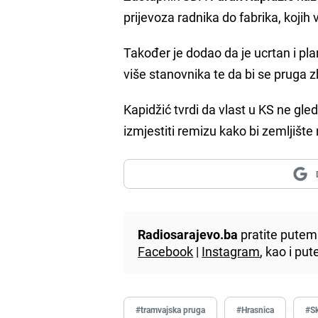
prijevoza radnika do fabrika, kojih
Također je dodao da je ucrtan i pla
više stanovnika te da bi se pruga z
Kapidžić tvrdi da vlast u KS ne gled
izmjestiti remizu kako bi zemljište
Radiosarajevo.ba
pratite putem 
Facebook
|
Instagram
, kao i p
#tramvajska pruga
#Hrasnica
#S