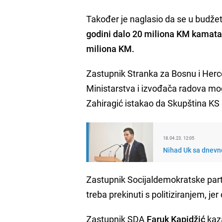
Također je naglasio da se u budže
godini dalo 20 miliona KM kamata 
miliona KM.
Zastupnik Stranka za Bosnu i Her
Ministarstva i izvođača radova mogu
Zahiragić istakao da Skupština KS 
18.04.23. 12:05
Nihad Uk sa dnevno
Zastupnik Socijaldemokratske part
treba prekinuti s politiziranjem, je
Zastupnik SDA
Faruk Kapidžić
kaza