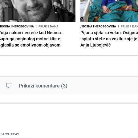
BOSNA I HERCEGOVINA
I
PRIJE 2 DANA
/
BOSNA I HERCEGOVINA
I
PRIJE 1 DA
Tuga nakon nesreće kod Neuma:
Pijana sjela za volan: Osigur
Supruga poginulog motocikliste
isplatu štete na vozilu koje j
oglasila se emotivnom objavom
Anja Ljubojević
Prikaži komentare
(
3
)
.04.23. 13:49