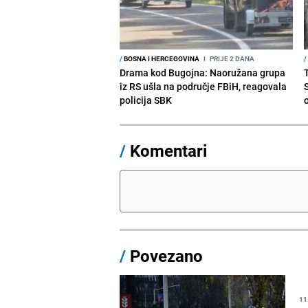
/
BOSNA I HERCEGOVINA
I
PRIJE 2 DANA
/
Drama kod Bugojna: Naoružana grupa
iz RS ušla na područje FBiH, reagovala
policija SBK
/
Komentari
/
Povezano
11