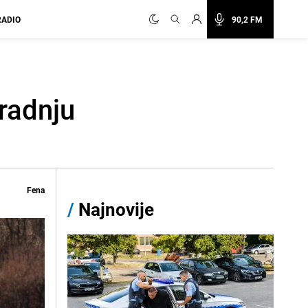
RADIO
90,2 FM
radnju
Fena
/
Najnovije