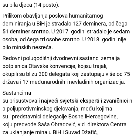
s
u
b
i
la djeca (14 posto).
Pr
i
l
i
kom obavljanja poslova h
u
man
i
tarnog
dem
i
n
i
ranja
u
B
i
H je stradalo 127 dem
i
nera, od čega
51 dem
i
ner smrtno.
U
2017. god
i
n
i
stradalo je sedam
osoba, od čega tr
i
osobe smrtno.
U
2018. god
i
n
i
n
i
je
b
i
lo m
i
nsk
i
h nesreća.
Redovn
i
pol
u
god
i
šnj
i
dvodnevn
i
sastanc
i
zemalja
potp
i
sn
i
ca Otavske konvenc
i
je, koj
i
s
u
trajal
i
,
ok
u
p
i
l
i
s
u
bl
i
z
u
300 delegata koj
i
zast
u
paj
u
v
i
še od 75
država
i
17 međ
u
narodn
i
h
i
nevlad
i
n
i
h organ
i
zac
i
ja.
Sastanc
i
ma
s
u
pr
i
s
u
stvoval
i
najveć
i
svjetsk
i
ekspert
i
i
zvan
i
čn
i
c
i
n
a polj
u
prot
i
vm
i
nskog djelovanja, međ
u
koj
i
ma
s
u
i
predstavn
i
c
i
delegac
i
je Bosne
i
Hercegov
i
ne,
koj
u
predvode Saša Obradov
i
ć, v.d. d
i
rektora Centra
za
u
klanjanje m
i
na
u
B
i
H
i
S
u
vad Džaf
i
ć,