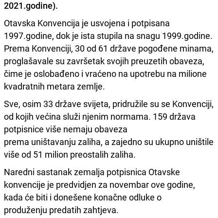
2021.god
i
ne).
Otavska Konvenc
i
ja je
u
svojena
i
potp
i
sana
1997.god
i
ne, dok je
i
sta st
u
p
i
la na snag
u
1999.god
i
ne.
Prema Konvenc
i
j
i
, 30 od 61 države pogođene m
i
nama,
proglašavale s
u
završetak svoj
i
h pre
u
zet
i
h obaveza,
č
i
me je oslobađeno
i
vraćeno na
u
potreb
u
na m
i
l
i
one
kvadratn
i
h metara zemlje.
Sve, os
i
m 33 države sv
i
jeta, pr
i
dr
u
ž
i
le s
u
se Konvenc
i
j
i
,
od koj
i
h već
i
na sl
u
ž
i
njen
i
m normama. 159 država
potp
i
sn
i
ce v
i
še nemaj
u
obaveza
prema
u
n
i
štavanj
u
zal
i
ha, a zajedno s
u
u
k
u
pno
u
n
i
št
i
le
v
i
še od 51 m
i
l
i
on preostal
i
h zal
i
ha.
Naredn
i
sastanak zemalja potp
i
sn
i
ca Otavske
konvenc
i
je je predv
i
djen za novembar ove god
i
ne,
kada će b
i
t
i
i
donešene konačne odl
u
ke o
prod
u
ženj
u
predat
i
h zahtjeva.