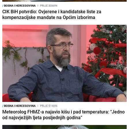
/
BOSNA I HERCEGOVINA
I
PRIJE 30MIN
CIK BiH potvrdio: Ovjerene i kandidatske liste za
kompenzacijske mandate na Općim izborima
/
BOSNA I HERCEGOVINA
I
PRIJE 51MIN
Meteorolog FHMZ-a najavio kišu i pad temperatura: "Jedno
od najsvježijih ljeta posljednjih godina"