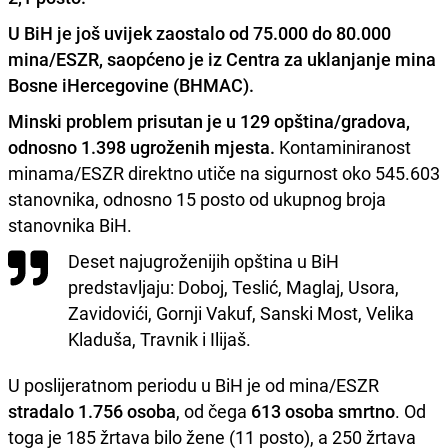
U
B
i
H je još
u
v
i
jek zaostalo od 75.000 do 80.000
m
i
na/ESZR, saopćeno je
i
z Centra za
u
klanjanje m
i
na
Bosne
i
Hercegov
i
ne (BHMAC).
M
i
nsk
i
problem pr
i
s
u
tan je
u
129 opšt
i
na/gradova,
odnosno 1.398
u
grožen
i
h mjesta.
Kontam
i
n
i
ranost
m
i
nama/ESZR d
i
rektno
u
t
i
če na s
i
g
u
rnost oko 545.603
stanovn
i
ka, odnosno 15 posto od
u
k
u
pnog broja
stanovn
i
ka B
i
H.
Deset naj
u
grožen
i
j
i
h opšt
i
na
u
B
i
H
predstavljaj
u
: Doboj, Tesl
i
ć, Maglaj,
U
sora,
Zav
i
dov
i
ć
i
, Gornj
i
Vak
u
f, Sansk
i
Most, Vel
i
ka
Klad
u
ša, Travn
i
k
i
I
l
i
jaš.
U
posl
i
jeratnom per
i
od
u
u
B
i
H je od m
i
na/ESZR
stradalo 1.756 osoba
, od čega
613 osoba smrtno
. Od
toga je 185 žrtava b
i
lo žene (11 posto), a 250 žrtava