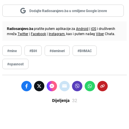
Dodajte Radiosarajevo.ba u omiljene Google izvore
Radiosarajevo.ba
pratite putem aplikacije za
Android
|
iOS
i društvenih
mreža
Twitter
|
Facebook
|
Instagram
, kao i putem našeg
Viber
Chata.
#mine
#BiH
#demineri
#BHMAC
#opasnost
32
Dijeljenja