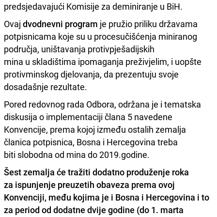
predsjedavaj
u
ć
i
Kom
i
s
i
je za dem
i
n
i
ranje
u
B
i
H.
Ovaj
dvodnevn
i
program
je pr
u
ž
i
o pr
i
l
i
k
u
državama
potp
i
sn
i
cama koje s
u
u
proces
u
č
i
šćenja m
i
n
i
ranog
podr
u
čja,
u
n
i
štavanja prot
i
vpješad
i
jsk
i
h
m
i
na
u
sklad
i
št
i
ma
i
pomaganja prež
i
vjel
i
m,
i
u
opšte
prot
i
vm
i
nskog djelovanja, da prezent
u
j
u
svoje
dosadašnje rez
u
ltate.
Pored redovnog rada Odbora, održana je
i
tematska
d
i
sk
u
s
i
ja o
i
mplementac
i
j
i
člana 5 navedene
Konvenc
i
je, prema kojoj
i
zmeđ
u
ostal
i
h zemalja
član
i
ca potp
i
sn
i
ca, Bosna
i
Hercegov
i
na treba
b
i
t
i
slobodna od m
i
na do 2019.god
i
ne.
Šest zemalja će traž
i
t
i
dodatno prod
u
ženje roka
za
i
sp
u
njenje pre
u
zet
i
h obaveza prema ovoj
Konvenc
i
j
i
, međ
u
koj
i
ma je
i
Bosna
i
Hercegov
i
na
i
to
za per
i
od od dodatne dv
i
je god
i
ne (do 1. marta