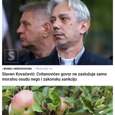
/
BOSNA I HERCEGOVINA
I
PRIJE OKO 1H
Slaven Kovačević: Cvitanovićev govor ne zaslužuje samo
moralnu osudu nego i zakonsku sankciju