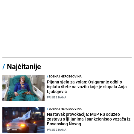
/
Najčitanije
/
BOSNA I HERCEGOVINA
Pijana sjela za volan: Osiguranje odbilo
isplatu štete na vozilu koje je slupala Anja
Ljubojević
PRIJE 2 DANA
/
BOSNA I HERCEGOVINA
Nastavak provokacija: MUP RS oduzeo
zastavu s ljiljanima i sankcionisao vozača iz
Bosanskog Novog
PRIJE 2 DANA