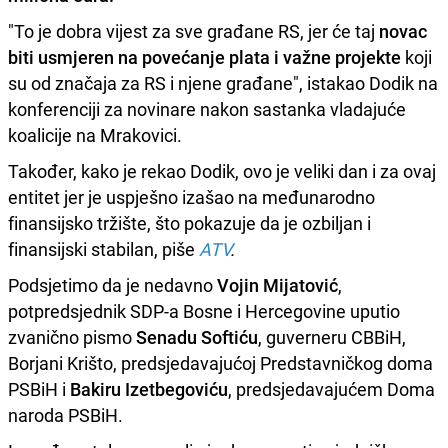
"To je dobra vijest za sve građane RS, jer će taj
novac
biti usmjeren na povećanje plata i važne projekte
koji
su od značaja za RS i njene građane", istakao Dodik na
konferenciji za novinare nakon sastanka vladajuće
koalicije na Mrakovici.
Također, kako je rekao Dodik, ovo je veliki dan i za ovaj
entitet jer je uspješno izašao na međunarodno
finansijsko tržište, što pokazuje da je ozbiljan i
finansijski stabilan, piše
ATV
.
Podsjetimo da je nedavno
Vojin Mijatović
,
potpredsjednik SDP-a Bosne i Hercegovine uputio
zvanično pismo
Senadu Softiću
, guverneru CBBiH,
Borjani Krišto, predsjedavajućoj Predstavničkog doma
PSBiH i
Bakiru Izetbegoviću
, predsjedavajućem Doma
naroda PSBiH.