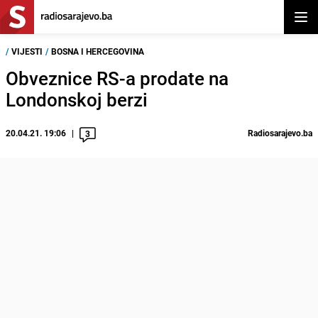
Otvor
/
VIJESTI
/
BOSNA I HERCEGOVINA
Obveznice RS-a prodate na
Londonskoj berzi
20.04.21. 19:06
Radiosarajevo.ba
3