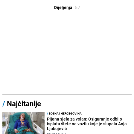
57
Dijeljenja
/
Najčitanije
/
BOSNA I HERCEGOVINA
Pijana sjela za volan: Osiguranje odbilo
isplatu štete na vozilu koje je slupala Anja
Ljubojević