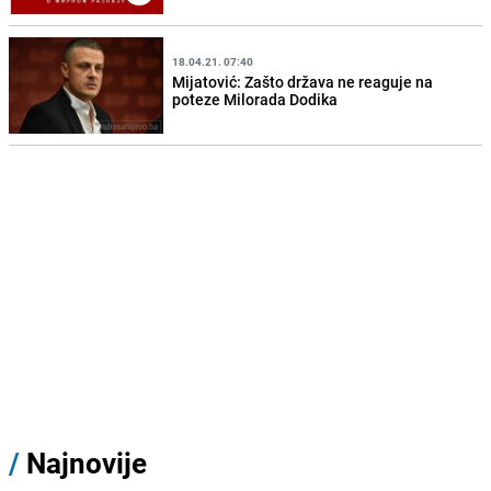
18.04.21. 07:40
Mijatović: Zašto država ne reaguje na
poteze Milorada Dodika
/
Najnovije