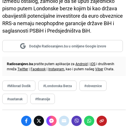
Između ostalog, zamolio je da se uputi zajedničko
pismo
putem Londonske berze kojim bi kao država
obavijestili potencijalne investitore da euro obveznice
RRS-a nemaju neophopdne garancije države BiH i
saglasnosti PSBiH i Predsjedništva BiH.
Dodajte Radiosarajevo.ba u omiljene Google izvore
Radiosarajevo.ba
pratite putem aplikacije za
Android
|
iOS
i društvenih
mreža
Twitter
|
Facebook
|
Instagram
, kao i putem našeg
Viber
Chata.
#Milorad Dodik
#Londonska Berza
#obveznice
#sastanak
#finansije