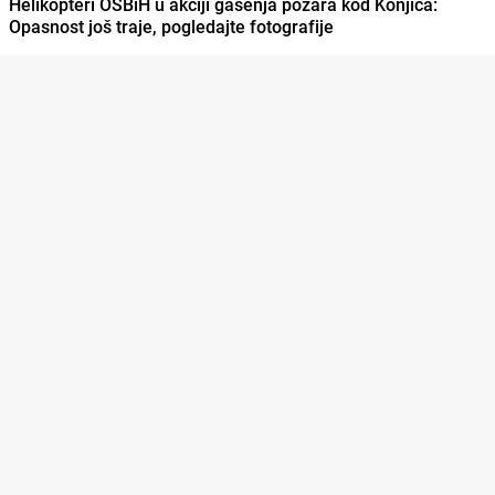
Helikopteri OSBiH u akciji gašenja požara kod Konjica:
Opasnost još traje, pogledajte fotografije