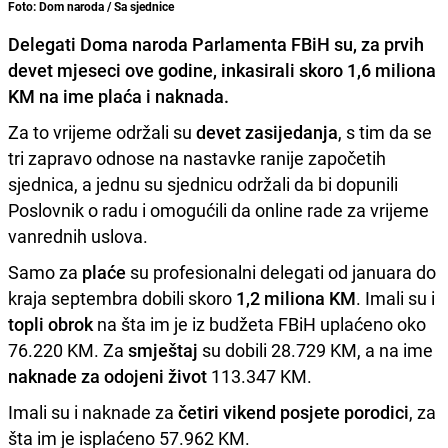
Foto: Dom naroda / Sa sjednice
Delegati
Doma naroda
Parlamenta FBiH
su, za prvih
devet mjeseci ove godine, inkasirali skoro
1,6 miliona
KM
na ime
plaća i naknada
.
Za to vrijeme održali su
devet zasijedanja
, s tim da se
tri zapravo odnose na nastavke ranije započetih
sjednica, a jednu su sjednicu održali da bi dopunili
Poslovnik o radu i omogućili da online rade za vrijeme
vanrednih uslova.
Samo za
plaće
su profesionalni delegati od januara do
kraja septembra dobili skoro
1,2 miliona KM
. Imali su i
topli obrok
na šta im je iz budžeta FBiH uplaćeno oko
76.220 KM. Za
smještaj
su dobili 28.729 KM, a na ime
naknade za odojeni život
113.347 KM.
Imali su i naknade za
četiri vikend posjete porodici
, za
šta im je isplaćeno 57.962 KM.