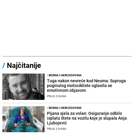
/
Najčitanije
/
BOSNA I HERCEGOVINA
Tuga nakon nesreće kod Neuma: Supruga
poginulog motocikliste oglasila se
emotivnom objavom
PRIJE 2 DANA
/
BOSNA I HERCEGOVINA
Pijana sjela za volan: Osiguranje odbilo
isplatu štete na vozilu koje je slupala Anja
Ljubojević
PRIJE 2 DANA