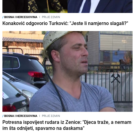
/
BOSNA I HERCEGOVINA
I
PRIJE 22MIN
Konaković odgovorio Turković: "Jeste li namjerno slagali?"
/
BOSNA I HERCEGOVINA
I
PRIJE 32MIN
Potresna ispovijest rudara iz Zenice: "Djeca traže, a nemam
im šta odnijeti, spavamo na daskama"