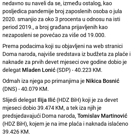
nedavno su naveli da se, između ostalog, kao
posljedica pandemije broj zaposlenih osoba o jula
2020. smanjio za oko 3 procenta u odnosu na isti
period 2019., a broj građana prijavljenih kao
nezaposleni se povećao za više od 19.000.
Prema podacima koji su objavljeni na web stranici
Doma naroda, najviše sredstava iz budžeta za plaće i
naknade za prvih devet mjeseci ove godine dobio je
delegat
Mladen Lonić
(SDP) - 40.223 KM.
Odmah iza njega po primanjima je
Nikica Bosnić
(DNS) - 40.079 KM.
Slijedi delegat
Ilija Ilić
(HDZ BiH) koji je za devet
mjeseci dobio 39.474 KM, a tek iza njih je
predsjedavajući Doma naroda,
Tomislav Martinović
(HDZ BiH), kojem je na ime plaća i naknada islaćeno
39.426 KM.