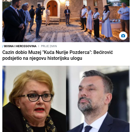
/
BOSNA I HERCEGOVINA
I
PRIJE 2MIN
Cazin dobio Muzej "Kuća Nurije Pozderca": Bećirović
podsjetio na njegovu historijsku ulogu