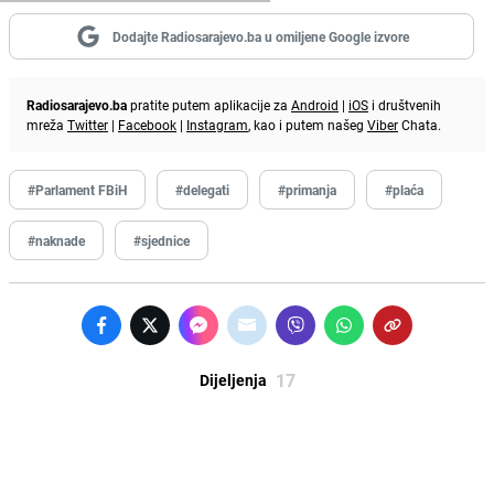
Dodajte Radiosarajevo.ba u omiljene Google izvore
Radiosarajevo.ba
pratite putem aplikacije za
Android
|
iOS
i društvenih
mreža
Twitter
|
Facebook
|
Instagram
, kao i putem našeg
Viber
Chata.
#Parlament FBiH
#delegati
#primanja
#plaća
#naknade
#sjednice
17
Dijeljenja