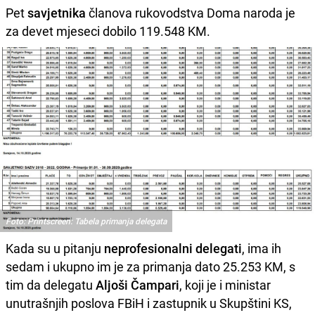
Pet
savjetnika
članova rukovodstva Doma naroda je
za devet mjeseci dobilo 119.548 KM.
Foto: Printscreen: Tabela primanja delegata
Kada su u pitanju
neprofesionalni delegati
, ima ih
sedam i ukupno im je za primanja dato 25.253 KM, s
tim da delegatu
Aljoši Čampari
, koji je i ministar
unutrašnjih poslova FBiH i zastupnik u Skupštini KS,