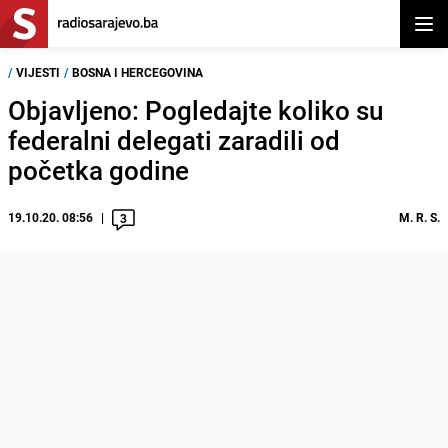
Otvor
/
VIJESTI
/
BOSNA I HERCEGOVINA
Objavljeno: Pogledajte koliko su
federalni delegati zaradili od
početka godine
19.10.20. 08:56
M. R. S.
3