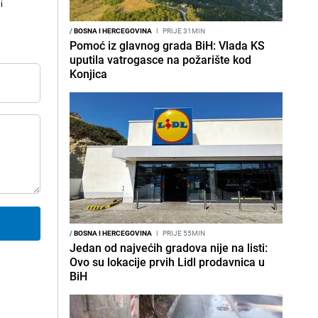
i
/
BOSNA I HERCEGOVINA
I
PRIJE 31MIN
Pomoć iz glavnog grada BiH: Vlada KS
uputila vatrogasce na požarište kod
Konjica
/
BOSNA I HERCEGOVINA
I
PRIJE 55MIN
Jedan od najvećih gradova nije na listi:
Ovo su lokacije prvih Lidl prodavnica u
BiH