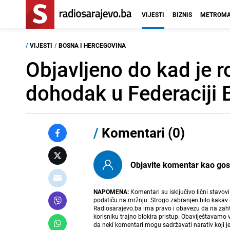
VIJESTI
BIZNIS
METROMA
/
VIJESTI
/
BOSNA I HERCEGOVINA
Objavljeno do kad je r
dohodak u Federaciji 
/
Komentari (0)
Objavite komentar kao gost i
NAPOMENA:
Komentari su isključivo lični stavov
podstiču na mržnju. Strogo zabranjen bilo kakav 
Radiosarajevo.ba ima pravo i obavezu da na zahtj
korisniku trajno blokira pristup. Obaviještavamo 
da neki komentari mogu sadržavati narativ koji j