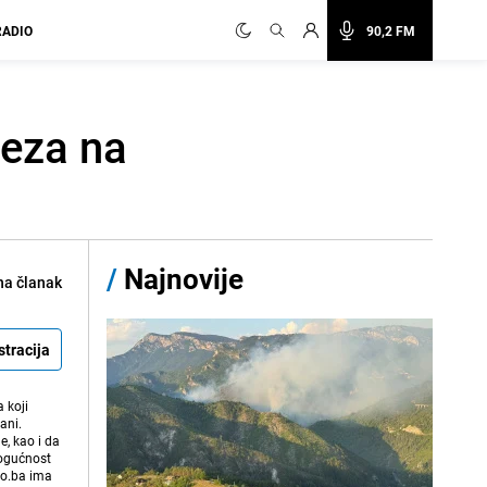
RADIO
90,2 FM
reza na
/
Najnovije
na članak
stracija
 koji
ani.
e, kao i da
mogućnost
vo.ba ima