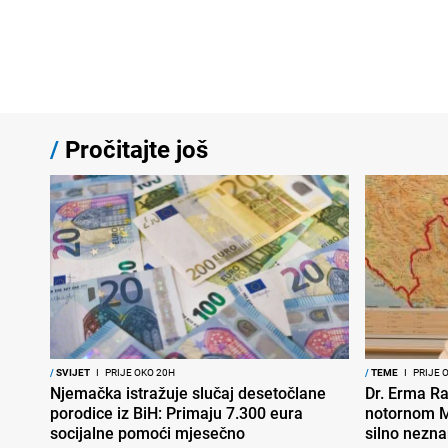
/
Pročitajte još
/
SVIJET
I
PRIJE OKO 20H
/
TEME
I
PRIJE 
Njemačka istražuje slučaj desetočlane
Dr. Erma Ra
porodice iz BiH: Primaju 7.300 eura
notornom M
socijalne pomoći mjesečno
silno nezna