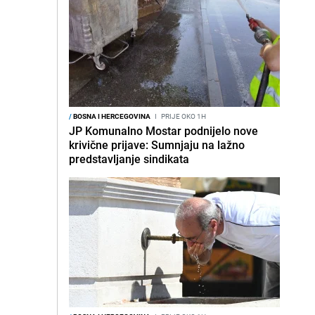
/
BOSNA I HERCEGOVINA
I
PRIJE OKO 1H
JP Komunalno Mostar podnijelo nove
krivične prijave: Sumnjaju na lažno
predstavljanje sindikata