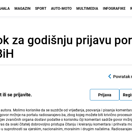
HALA
MAGAZIN
SPORT
AUTO-MOTO
MULTIMEDIA
INFOGRAFIKE
ok za godišnju prijavu po
BiH
Povratak 
li se prijavite.
Prijava
Regi
i autora. Molimo korisnike da se suzdrže od vrijeđanja, psovanja i pisanja komentara
govor mržnje na portalu radiosarajevo.ba, zbog kojeg možete biti krivično procesuir
ev zvaničnih organa dostavi podatke o korisniku čiji komentari sadrže govor mržnj
vas da svaki čitatelj dobrovoljno pristupa čitanju i kreiranju komentara i prihvata 
e u suprotnosti sa vjerskim, nacionalnim, moralnim i drugim načelima. Radiosaraje