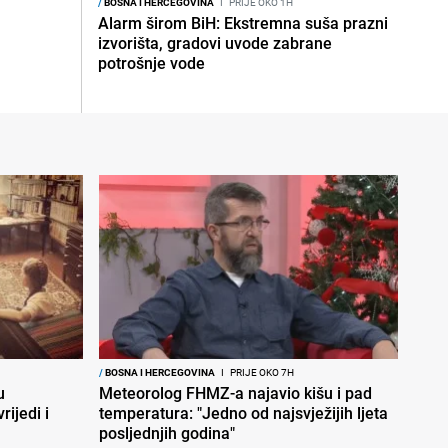
/
BOSNA I HERCEGOVINA
I
PRIJE OKO 1H
Alarm širom BiH: Ekstremna suša prazni
izvorišta, gradovi uvode zabrane
potrošnje vode
/
BOSNA I HERCEGOVINA
I
PRIJE OKO 7H
u
Meteorolog FHMZ-a najavio kišu i pad
rijedi i
temperatura: "Jedno od najsvježijih ljeta
posljednjih godina"