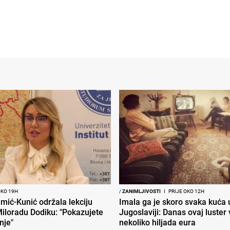
OKO 19H
/
ZANIMLJIVOSTI
I
PRIJE OKO 12H
mić-Kunić održala lekciju
Imala ga je skoro svaka kuća 
iloradu Dodiku: "Pokazujete
Jugoslaviji: Danas ovaj luster v
nje"
nekoliko hiljada eura