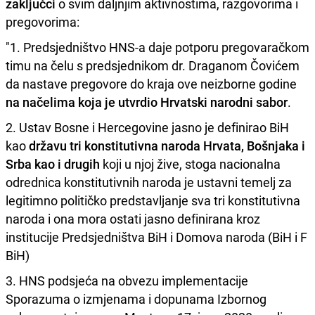
zaključci
o svim daljnjim aktivnostima, razgovorima i
pregovorima:
"1. Predsjedništvo HNS-a daje potporu pregovaračkom
timu na čelu s predsjednikom dr. Draganom Čovićem
da nastave pregovore do kraja ove neizborne godine
na načelima koja je utvrdio Hrvatski narodni sabor
.
2. Ustav Bosne i Hercegovine jasno je definirao BiH
kao
državu tri konstitutivna naroda Hrvata, Bošnjaka i
Srba kao i drugih
koji u njoj žive, stoga nacionalna
odrednica konstitutivnih naroda je ustavni temelj za
legitimno političko predstavljanje sva tri konstitutivna
naroda i ona mora ostati jasno definirana kroz
institucije Predsjedništva BiH i Domova naroda (BiH i F
BiH)
3. HNS podsjeća na obvezu implementacije
Sporazuma o izmjenama i dopunama Izbornog