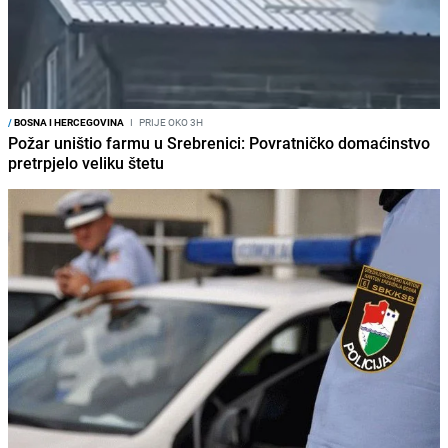
/
BOSNA I HERCEGOVINA
I
PRIJE OKO 3H
Požar uništio farmu u Srebrenici: Povratničko domaćinstvo
pretrpjelo veliku štetu