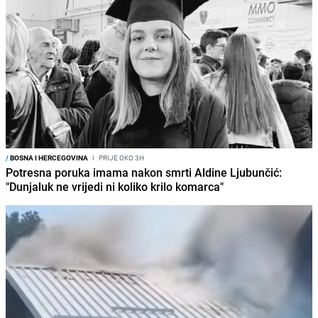
/
BOSNA I HERCEGOVINA
I
PRIJE OKO 3H
Potresna poruka imama nakon smrti Aldine Ljubunčić:
"Dunjaluk ne vrijedi ni koliko krilo komarca"