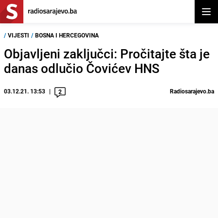
Otvor
/
VIJESTI
/
BOSNA I HERCEGOVINA
Objavljeni zaključci: Pročitajte šta je
danas odlučio Čovićev HNS
03.12.21. 13:53
Radiosarajevo.ba
2