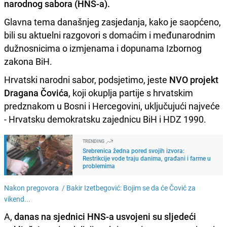
narodnog sabora (HNS-a)
.
Glavna tema današnjeg zasjedanja, kako je saopćeno,
bili su aktuelni razgovori s domaćim i međunarodnim
dužnosnicima o izmjenama i dopunama Izbornog
zakona BiH.
Hrvatski narodni sabor, podsjetimo, jeste
NVO projekt
Dragana Čovića
, koji okuplja partije s hrvatskim
predznakom u Bosni i Hercegovini, uključujući najveće
- Hrvatsku demokratsku zajednicu BiH i HDZ 1990.
TRENDING
Srebrenica žedna pored svojih izvora:
Restrikcije vode traju danima, građani i farme u
problemima
Nakon pregovora /
Bakir Izetbegović: Bojim se da će Čović za
vikend...
A,
danas na sjednici HNS-a usvojeni su sljedeći