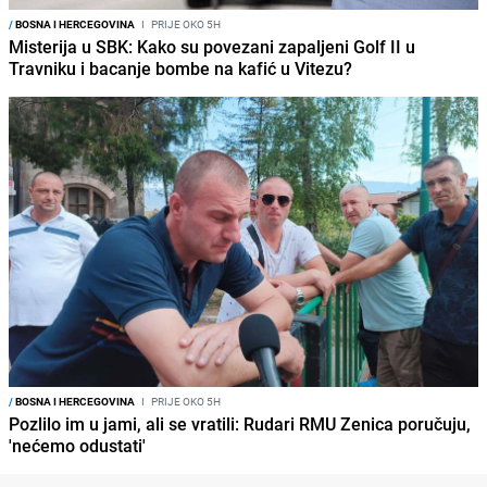
/
BOSNA I HERCEGOVINA
I
PRIJE OKO 5H
Misterija u SBK: Kako su povezani zapaljeni Golf II u
Travniku i bacanje bombe na kafić u Vitezu?
/
BOSNA I HERCEGOVINA
I
PRIJE OKO 5H
Pozlilo im u jami, ali se vratili: Rudari RMU Zenica poručuju,
'nećemo odustati'