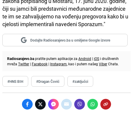
zakona potpisanog u Mostaru, 17. junu 2020. godine,
čiji su jamci bili predstavnici međunarodne zajednice
te im se zahvaljujemo na vođenju pregovora kako bi u
cjelosti implementirali navedeni Sporazum."
Dodajte Radiosarajevo.ba u omiljene Google izvore
Radiosarajevo.ba
pratite putem aplikacije za
Android
|
iOS
i društvenih
mreža
Twitter
|
Facebook
|
Instagram
, kao i putem našeg
Viber
Chata.
#HNS BIH
#Dragan Čović
#zaključci