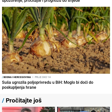
upozorenje, pročitajte i prognozu do srijede
/
BOSNA I HERCEGOVINA
I
PRIJE OKO 1H
Suša ugrozila poljoprivredu u BiH: Moglo bi doći do
poskupljenja hrane
/
Pročitajte još