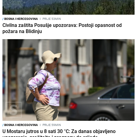
/
BOSNA I HERCEGOVINA
I
PRIJE 53MIN
Civilna zaštita Posušje upozorava: Postoji opasnost od
požara na Blidinju
/
BOSNA I HERCEGOVINA
I
PRIJE 59MIN
U Mostaru jutros u 8 sati 30 °C: Za danas objavljeno