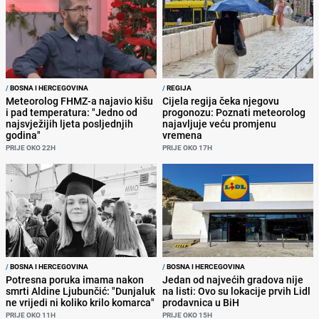
/
BOSNA I HERCEGOVINA
/
REGIJA
Meteorolog FHMZ-a najavio kišu
Cijela regija čeka njegovu
i pad temperatura: "Jedno od
progonozu: Poznati meteorolog
najsvježijih ljeta posljednjih
najavljuje veću promjenu
godina"
vremena
PRIJE OKO 22H
PRIJE OKO 17H
/
BOSNA I HERCEGOVINA
/
BOSNA I HERCEGOVINA
Potresna poruka imama nakon
Jedan od najvećih gradova nije
smrti Aldine Ljubunčić: "Dunjaluk
na listi: Ovo su lokacije prvih Lidl
ne vrijedi ni koliko krilo komarca"
prodavnica u BiH
PRIJE OKO 11H
PRIJE OKO 15H