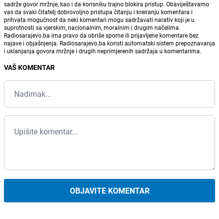
sadrže govor mržnje, kao i da korisniku trajno blokira pristup. Obaviještavamo
vas da svaki čitatelj dobrovoljno pristupa čitanju i kreiranju komentara i
prihvata mogućnost da neki komentari mogu sadržavati narativ koji je u
suprotnosti sa vjerskim, nacionalnim, moralnim i drugim načelima.
Radiosarajevo.ba ima pravo da obriše sporne ili prijavljene komentare bez
najave i objašnjenja. Radiosarajevo.ba koristi automatski sistem prepoznavanja
i uklanjanja govora mržnje i drugih neprimjerenih sadržaja u komentarima.
VAŠ KOMENTAR
OBJAVITE KOMENTAR