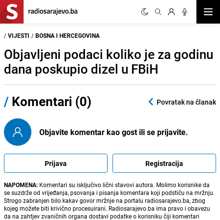
Otvor
/
VIJESTI
/
BOSNA I HERCEGOVINA
Objavljeni podaci koliko je za godinu
dana poskupio dizel u FBiH
/
Komentari (0)
Povratak na članak
Objavite komentar kao gost ili se prijavite.
Prijava
Registracija
NAPOMENA:
Komentari su isključivo lični stavovi autora. Molimo korisnike da
se suzdrže od vrijeđanja, psovanja i pisanja komentara koji podstiču na mržnju.
Strogo zabranjen bilo kakav govor mržnje na portalu radiosarajevo.ba, zbog
kojeg možete biti krivično procesuirani. Radiosarajevo.ba ima pravo i obavezu
da na zahtjev zvaničnih organa dostavi podatke o korisniku čiji komentari