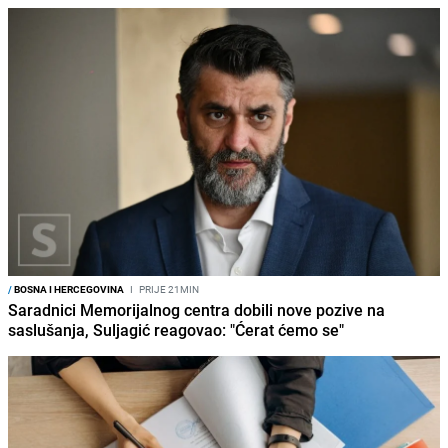
/
BOSNA I HERCEGOVINA
I
PRIJE 21MIN
Saradnici Memorijalnog centra dobili nove pozive na
saslušanja, Suljagić reagovao: "Ćerat ćemo se"