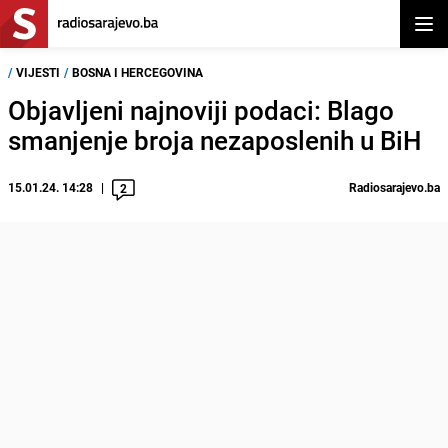
Otvor
/
VIJESTI
/
BOSNA I HERCEGOVINA
Objavljeni najnoviji podaci: Blago
smanjenje broja nezaposlenih u BiH
15.01.24. 14:28
Radiosarajevo.ba
2