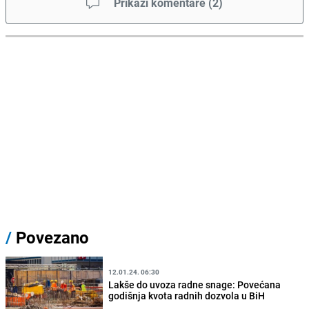
Prikaži komentare
(
2
)
/
Povezano
12.01.24. 06:30
Lakše do uvoza radne snage: Povećana
godišnja kvota radnih dozvola u BiH