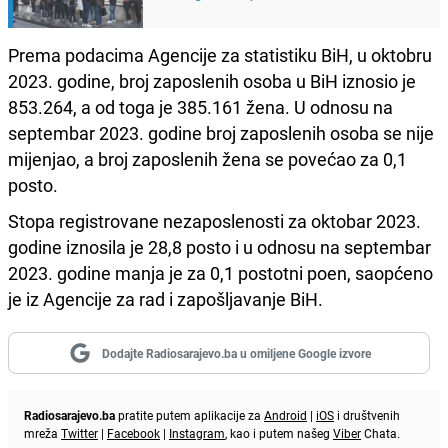
Prema podacima Agencije za statistiku BiH, u oktobru
2023. godine, broj zaposlenih osoba u BiH iznosio je
853.264, a od toga je 385.161 žena. U odnosu na
septembar 2023. godine broj zaposlenih osoba se nije
mijenjao, a broj zaposlenih žena se povećao za 0,1
posto.
Stopa registrovane nezaposlenosti za oktobar 2023.
godine iznosila je 28,8 posto i u odnosu na septembar
2023. godine manja je za 0,1 postotni poen, saopćeno
je iz Agencije za rad i zapošljavanje BiH.
Dodajte Radiosarajevo.ba u omiljene Google izvore
Radiosarajevo.ba
pratite putem aplikacije za
Android
|
iOS
i društvenih
mreža
Twitter
|
Facebook
|
Instagram
, kao i putem našeg
Viber
Chata.