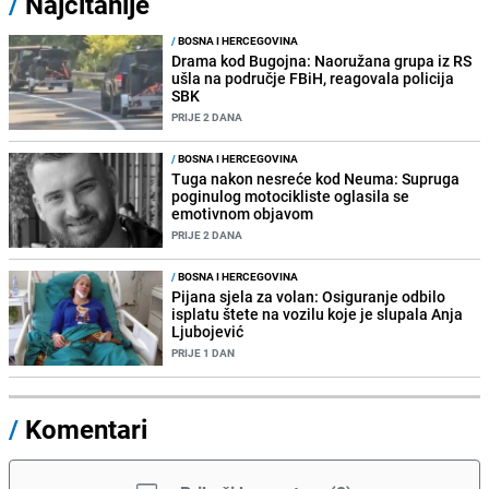
/
Najčitanije
/
BOSNA I HERCEGOVINA
Drama kod Bugojna: Naoružana grupa iz RS
ušla na područje FBiH, reagovala policija
SBK
PRIJE 2 DANA
/
BOSNA I HERCEGOVINA
Tuga nakon nesreće kod Neuma: Supruga
poginulog motocikliste oglasila se
emotivnom objavom
PRIJE 2 DANA
/
BOSNA I HERCEGOVINA
Pijana sjela za volan: Osiguranje odbilo
isplatu štete na vozilu koje je slupala Anja
Ljubojević
PRIJE 1 DAN
/
Komentari