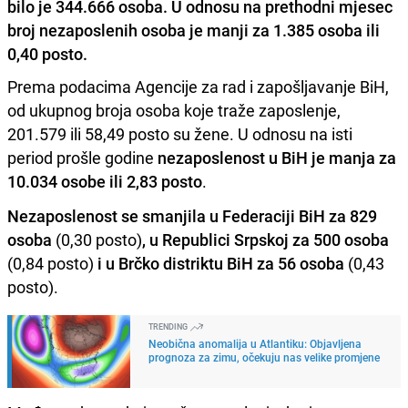
bilo je 344.666 osoba. U odnosu na prethodni mjesec
broj nezaposlenih osoba je manji za 1.385 osoba ili
0,40 posto.
Prema podacima Agencije za rad i zapošljavanje BiH,
od ukupnog broja osoba koje traže zaposlenje,
201.579 ili 58,49 posto su žene. U odnosu na isti
period prošle godine
nezaposlenost u BiH je manja za
10.034 osobe ili 2,83 posto
.
Nezaposlenost se smanjila u Federaciji BiH za 829
osoba
(0,30 posto)
, u Republici Srpskoj za 500 osoba
(0,84 posto)
i u Brčko distriktu BiH za 56 osoba
(0,43
posto).
TRENDING
Neobična anomalija u Atlantiku: Objavljena
prognoza za zimu, očekuju nas velike promjene