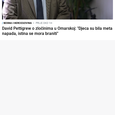
/
BOSNA I HERCEGOVINA
I
PRIJE OKO 1H
David Pettigrew o zločinima u Omarskoj: "Djeca su bila meta
napada, istina se mora braniti"