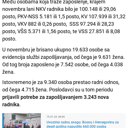
Među osobama koja traže zaposlenje, krajem
novembra lani NKV radnika bilo je 100.148 ili 29,06
posto, PKV-NSS 5.181 ili 1,5 posto, KV 107.939 ili 31,32
posto, VKV 882 ili 0,26 posto, SSS 97.294 ili 28,23
posto, VŠS 5.371 ili 1,56 posto, te VSS 27.851 ili 8,08
posto.
U novembru je brisano ukupno 19.633 osobe sa
evidencija službi zapošljavanja, od čega je 9.631 žena.
Od tog broja zaposleno je 7.542 osobe, od čega 4.038
žena.
Istovremeno je za 9.340 osoba prestao radni odnos,
od čega 4.715 žena. Poslodavci su u tom periodu
prijavili potrebe za zapošljavanjem 3.243 nova
radnika
.
15.01.24. 06:44
Uvozimo radnu snagu: Bosnu i Hercegovinu za
deset godina napustilo 660.000 osoba