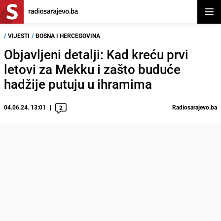
Otvor
/
VIJESTI
/
BOSNA I HERCEGOVINA
Objavljeni detalji: Kad kreću prvi
letovi za Mekku i zašto buduće
hadžije putuju u ihramima
04.06.24. 13:01
Radiosarajevo.ba
2