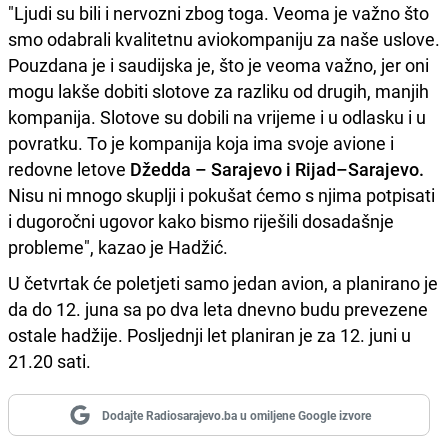
"Ljudi su bili i nervozni zbog toga. Veoma je važno što
smo odabrali kvalitetnu aviokompaniju za naše uslove.
Pouzdana je i saudijska je, što je veoma važno, jer oni
mogu lakše dobiti slotove za razliku od drugih, manjih
kompanija. Slotove su dobili na vrijeme i u odlasku i u
povratku. To je kompanija koja ima svoje avione i
redovne letove
Džedda – Sarajevo i Rijad–Sarajevo.
Nisu ni mnogo skuplji i pokušat ćemo s njima potpisati
i dugoročni ugovor kako bismo riješili dosadašnje
probleme", kazao je Hadžić.
U četvrtak će poletjeti samo jedan avion, a planirano je
da do 12. juna sa po dva leta dnevno budu prevezene
ostale hadžije. Posljednji let planiran je za 12. juni u
21.20 sati.
Dodajte Radiosarajevo.ba u omiljene Google izvore