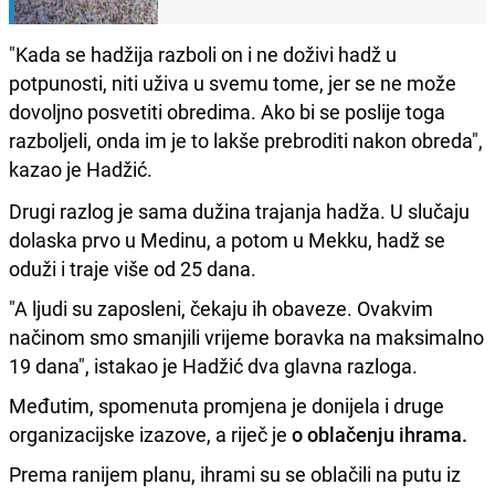
"Kada se hadžija razboli on i ne doživi hadž u
potpunosti, niti uživa u svemu tome, jer se ne može
dovoljno posvetiti obredima. Ako bi se poslije toga
razboljeli, onda im je to lakše prebroditi nakon obreda",
kazao je Hadžić.
Drugi razlog je sama dužina trajanja hadža. U slučaju
dolaska prvo u Medinu, a potom u Mekku, hadž se
oduži i traje više od 25 dana.
"A ljudi su zaposleni, čekaju ih obaveze. Ovakvim
načinom smo smanjili vrijeme boravka na maksimalno
19 dana", istakao je Hadžić dva glavna razloga.
Međutim, spomenuta promjena je donijela i druge
organizacijske izazove, a riječ je
o oblačenju ihrama.
Prema ranijem planu, ihrami su se oblačili na putu iz