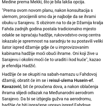
Medine prema Mekki, što je bila lakša opcija.
"Prema ovom novom planu, nakon konsultacija s
ulemom, procijenili smo da je najbolje da se ihrami
obuku u Sarajevu. S obzirom na to da je Džamija kralja
Fahda zadnjih godina postala tradicionalno mjesto
odakle se ispraćaju hadžije, rukovodstvo ovog centra
iskazalo je spremnost na saradnju te su postavili veliki
šator ispred džamije gdje će u improvizovanim
kabinama hadžije moći obući ihrame. Oni koji žive u
Sarajevu i okolini moći će to uraditi i kod kuće", kazao
je efendija Hadžić.
Hadžije će se okupiti na sabah-namazu u Fahdovoj
džamiji, obratit će im se i
reisul-ulema Husein-ef.
Kavazović
, bit će proučena dova, a nakon oblačenja
ihrama slijedi odlazak na Međunarodni aerodrom
Sarajevo. Da bi se izbjegla gužva na aerodromu,
hadžije će biti ispraćene upravo ispred Fahdove