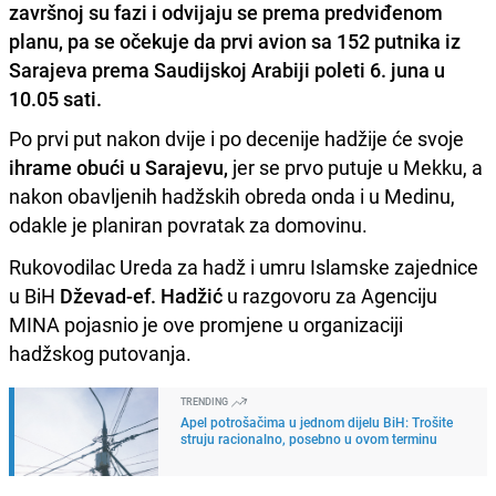
završnoj su fazi i odvijaju se prema predviđenom
planu, pa se očekuje da prvi avion sa 152 putnika iz
Sarajeva prema Saudijskoj Arabiji poleti 6. juna u
10.05 sati.
Po prvi put nakon dvije i po decenije hadžije će svoje
ihrame obući u Sarajevu,
jer se prvo putuje u Mekku, a
nakon obavljenih hadžskih obreda onda i u Medinu,
odakle je planiran povratak za domovinu.
Rukovodilac Ureda za hadž i umru Islamske zajednice
u BiH
Dževad-ef. Hadžić
u razgovoru za Agenciju
MINA pojasnio je ove promjene u organizaciji
hadžskog putovanja.
TRENDING
Apel potrošačima u jednom dijelu BiH: Trošite
struju racionalno, posebno u ovom terminu