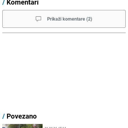
/
Komentari
Prikaži komentare
(
2
)
/
Povezano
01.04.24. 15:14