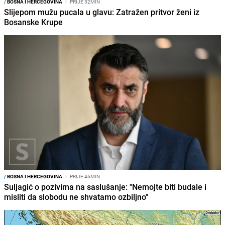
/
BOSNA I HERCEGOVINA
I
PRIJE 32MIN
Slijepom mužu pucala u glavu: Zatražen pritvor ženi iz
Bosanske Krupe
/
BOSNA I HERCEGOVINA
I
PRIJE 46MIN
Suljagić o pozivima na saslušanje: "Nemojte biti budale i
misliti da slobodu ne shvatamo ozbiljno"