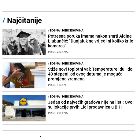
/
Najčitanije
/
BOSNA I HERCEGOVINA
Potresna poruka imama nakon smrti Aldine
Ljubunčić: "Dunjaluk ne vrijedi ni koliko krilo
komarca"
PRIJE 2 DANA
/
BOSNA I HERCEGOVINA
Stiže novi toplotni val: Temperature idu i do
40 stepeni, od ovog datuma je moguća
promjena vremena
PRIJE 1 DAN
/
BOSNA I HERCEGOVINA
Jedan od najvećih gradova nije na listi: Ovo
su lokacije prvih Lidl prodavnica u BiH
PRIJE 2 DANA