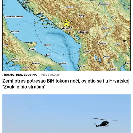
/
BOSNA I HERCEGOVINA
I
PRIJE OKO 2H
Zemljotres potresao BiH tokom noći, osjetio se i u Hrvatskoj:
"Zvuk je bio strašan"