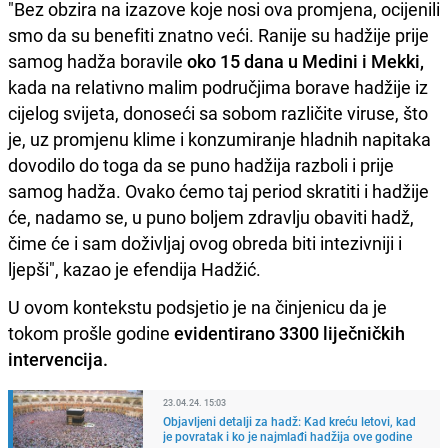
"Bez obzira na izazove koje nosi ova promjena, ocijenili
smo da su benefiti znatno veći. Ranije su hadžije prije
samog hadža boravile
oko 15 dana u Medini i Mekki,
kada na relativno malim područjima borave hadžije iz
cijelog svijeta, donoseći sa sobom različite viruse, što
je, uz promjenu klime i konzumiranje hladnih napitaka
dovodilo do toga da se puno hadžija razboli i prije
samog hadža. Ovako ćemo taj period skratiti i hadžije
će, nadamo se, u puno boljem zdravlju obaviti hadž,
čime će i sam doživljaj ovog obreda biti intezivniji i
ljepši", kazao je efendija Hadžić.
U ovom kontekstu podsjetio je na činjenicu da je
tokom prošle godine
evidentirano 3300 liječničkih
intervencija.
23.04.24. 15:03
Objavljeni detalji za hadž: Kad kreću letovi, kad
je povratak i ko je najmlađi hadžija ove godine