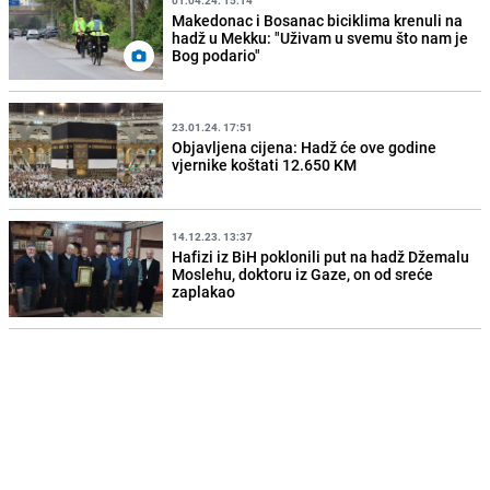
Makedonac i Bosanac biciklima krenuli na
hadž u Mekku: "Uživam u svemu što nam je
Bog podario"
23.01.24. 17:51
Objavljena cijena: Hadž će ove godine
vjernike koštati 12.650 KM
14.12.23. 13:37
Hafizi iz BiH poklonili put na hadž Džemalu
Moslehu, doktoru iz Gaze, on od sreće
zaplakao