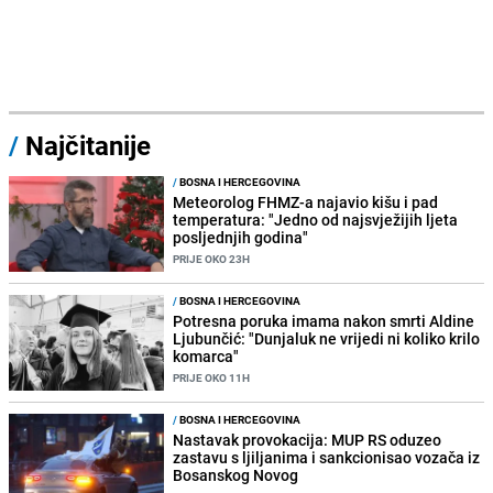
/
Najčitanije
/
BOSNA I HERCEGOVINA
Meteorolog FHMZ-a najavio kišu i pad
temperatura: "Jedno od najsvježijih ljeta
posljednjih godina"
PRIJE OKO 23H
/
BOSNA I HERCEGOVINA
Potresna poruka imama nakon smrti Aldine
Ljubunčić: "Dunjaluk ne vrijedi ni koliko krilo
komarca"
PRIJE OKO 11H
/
BOSNA I HERCEGOVINA
Nastavak provokacija: MUP RS oduzeo
zastavu s ljiljanima i sankcionisao vozača iz
Bosanskog Novog