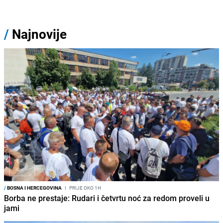
/
Najnovije
/
BOSNA I HERCEGOVINA
I
PRIJE OKO 1H
Borba ne prestaje: Rudari i četvrtu noć za redom proveli u
jami