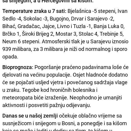
sa snijegom, a u Hercegovini sa kišom.
Temperature zraka u 7 sati:
Bjelašnica -5 stepeni, Ivan
Sedlo -4, Sokolac -3, Bugojno, Drvar i Sarajevo -2,
Bihać, Gradačac, Jajce, Livno i Tuzla -1, Banja Luka 0,
Brčko 1, Široki Brijeg 2, Mostar 3, Stolac 4, Trebinje 5,
Neum 6 stepeni. Atmosferski tlak je u Sarajevu iznosio
939 milibara, za 3 milibara je niži od normalnog i sporo
opada.
Bioprognoza:
Pogoršanje praćeno padavinama loše će
djelovati na većinu populacije. Osjet hladnoće dodatno
će se pojačati usljed vjetra i povećanog sadržaja vlage
u zraku. Tegobe kod hroničnih bolesnika i
meteoropata biće izraženije. Neophodno je umanjiti
aktivnosti i posvetiti pažnju odijevanju.
Danas se u našoj zemlji
očekuje oblačno vrijeme sa
susnježicom i snijegom u Bosni, a ponegdje i sa kišom
koja se može i lediti u dodiru sa tlom, te kišom u