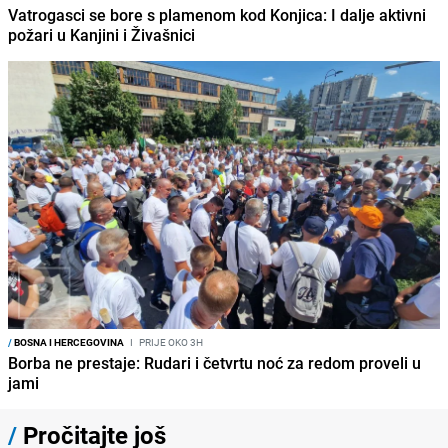
Vatrogasci se bore s plamenom kod Konjica: I dalje aktivni
požari u Kanjini i Živašnici
/
BOSNA I HERCEGOVINA
I
PRIJE OKO 3H
Borba ne prestaje: Rudari i četvrtu noć za redom proveli u
jami
/
Pročitajte još