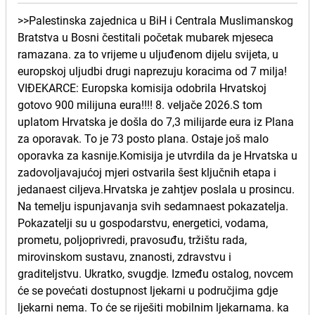
>>Palestinska zajednica u BiH i Centrala Muslimanskog
Bratstva u Bosni čestitali početak mubarek mjeseca
ramazana. za to vrijeme u uljuđenom dijelu svijeta, u
europskoj uljudbi drugi naprezuju koracima od 7 milja!
VIĐEKARCE: Europska komisija odobrila Hrvatskoj
gotovo 900 milijuna eura!!!! 8. veljače 2026.S tom
uplatom Hrvatska je došla do 7,3 milijarde eura iz Plana
za oporavak. To je 73 posto plana. Ostaje još malo
oporavka za kasnije.Komisija je utvrdila da je Hrvatska u
zadovoljavajućoj mjeri ostvarila šest ključnih etapa i
jedanaest ciljeva.Hrvatska je zahtjev poslala u prosincu.
Na temelju ispunjavanja svih sedamnaest pokazatelja.
Pokazatelji su u gospodarstvu, energetici, vodama,
prometu, poljoprivredi, pravosuđu, tržištu rada,
mirovinskom sustavu, znanosti, zdravstvu i
graditeljstvu. Ukratko, svugdje. Između ostalog, novcem
će se povećati dostupnost ljekarni u područjima gdje
ljekarni nema. To će se riješiti mobilnim ljekarnama. ka