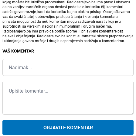
kojeg možete biti krivično procesuirani. Radiosarajevo.ba ima pravo i obavezu
da na zahtjev zvaničnih organa dostavi podatke o korisniku čiji komentari
sadrže govor mržnje, kao i da korisniku trajno blokira pristup. Obaviještavamo
vas da svaki čitatelj dobrovoljno pristupa čitanju i kreiranju komentara i
prihvata mogućnost da neki komentari mogu sadržavati narativ koji je u
suprotnosti sa vjerskim, nacionalnim, moralnim i drugim načelima.
Radiosarajevo.ba ima pravo da obriše sporne ili prijavljene komentare bez
najave i objašnjenja. Radiosarajevo.ba koristi automatski sistem prepoznavanja
i uklanjanja govora mržnje i drugih neprimjerenih sadržaja u komentarima.
VAŠ KOMENTAR
OBJAVITE KOMENTAR