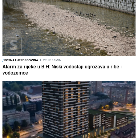
/
BOSNA I HERCEGOVINA
I
PRIJE 34MIN
Alarm za rijeke u BiH: Niski vodostaji ugrožavaju ribe i
vodozemce