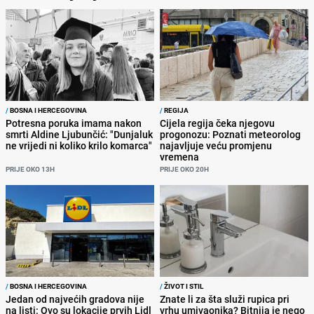
/
BOSNA I HERCEGOVINA
/
REGIJA
Potresna poruka imama nakon
Cijela regija čeka njegovu
smrti Aldine Ljubunčić: "Dunjaluk
progonozu: Poznati meteorolog
ne vrijedi ni koliko krilo komarca"
najavljuje veću promjenu
vremena
PRIJE OKO 13H
PRIJE OKO 20H
/
BOSNA I HERCEGOVINA
/
ŽIVOT I STIL
Jedan od najvećih gradova nije
Znate li za šta služi rupica pri
na listi: Ovo su lokacije prvih Lidl
vrhu umivaonika? Bitnija je nego