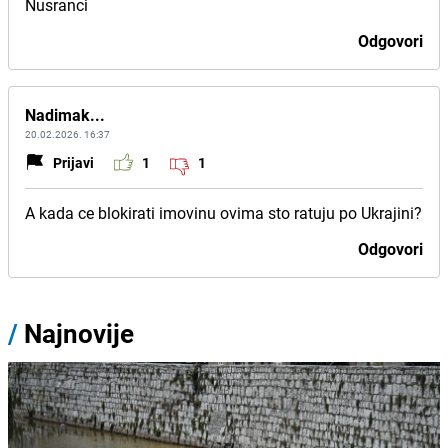
Nusranci
Odgovori
Nadimak...
20.02.2026. 16:37
Prijavi
1
1
A kada ce blokirati imovinu ovima sto ratuju po Ukrajini?
Odgovori
/
Najnovije