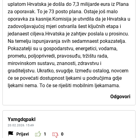
uplatom Hrvatska je došla do 7,3 milijarde eura iz Plana
za oporavak. To je 73 posto plana. Ostaje još malo
oporavka za kasnije.Komisija je utvrdila da je Hrvatska u
zadovoljavajućoj mjeri ostvarila šest ključnih etapa i
jedanaest ciljeva.Hrvatska je zahtjev poslala u prosincu.
Na temelju ispunjavanja svih sedamnaest pokazatelja.
Pokazatelji su u gospodarstvu, energetici, vodama,
prometu, poljoprivredi, pravosuđu, tržištu rada,
mirovinskom sustavu, znanosti, zdravstvu i
graditeljstvu. Ukratko, svugdje. Između ostalog, novcem
će se povećati dostupnost ljekarni u područjima gdje
ljekarni nema. To će se riješiti mobilnim ljekarnama.
Odgovori
Yxmgdqpakl
20.02.2026. 15:49
Prijavi
1
0