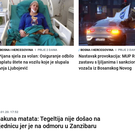
BOSNA I HERCEGOVINA
I
PRIJE 2 DANA
/
BOSNA I HERCEGOVINA
I
PRIJE 2 DA
Pijana sjela za volan: Osiguranje odbilo
Nastavak provokacija: MUP 
splatu štete na vozilu koje je slupala
zastavu s ljiljanima i sankcio
Anja Ljubojević
vozača iz Bosanskog Novog
.01.20. 17:52
akuna matata: Tegeltija nije došao na
jednicu jer je na odmoru u Zanzibaru