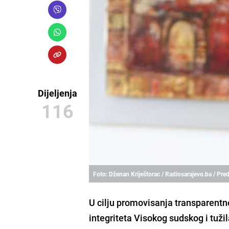
Dijeljenja
116
Foto: Dženan Kriještorac / Radiosarajevo.ba / Pre
U cilju promovisanja transparentno
integriteta Visokog sudskog i tuž