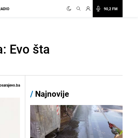
RADIO
90,2 FM
: Evo šta
osarajevo.ba
/
Najnovije