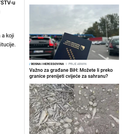
 VSTV-u
g
 a koji
itucije.
/
BOSNA I HERCEGOVINA
I
PRIJE 48MIN
Važno za građane BiH: Možete li preko
granice prenijeti cvijeće za sahranu?