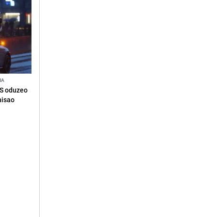
NA
RS oduzeo
nisao