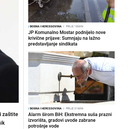
/
BOSNA I HERCEGOVINA
I
PRIJE 18MIN
JP Komunalno Mostar podnijelo nove
krivične prijave: Sumnjaju na lažno
predstavljanje sindikata
/
BOSNA I HERCEGOVINA
I
PRIJE 31MIN
 zaštite
Alarm širom BiH: Ekstremna suša prazni
izvorišta, gradovi uvode zabrane
nik
potrošnje vode