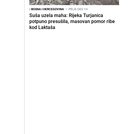
/
BOSNA I HERCEGOVINA
I
PRIJE OKO 1H
Suša uzela maha: Rijeka Turjanica
potpuno presušila, masovan pomor ribe
kod Laktaša