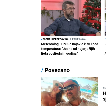
/
BOSNA I HERCEGOVINA
I
PRIJE OKO 6H
/
Meteorolog FHMZ-a najavio kišu i pad
temperatura: "Jedno od najsvježijih
i
ljeta posljednjih godina"
/
Povezano
16
H
s