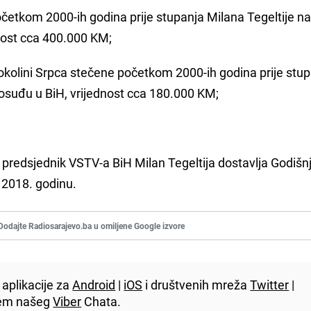
četkom 2000-ih godina prije stupanja Milana Tegeltije n
nost cca 400.000 KM;
okolini Srpca stečene početkom 2000-ih godina prije stu
vosuđu u BiH, vrijednost cca 180.000 KM;
predsjednik VSTV-a BiH Milan Tegeltija dostavlja Godišnj
u 2018. godinu.
Dodajte Radiosarajevo.ba u omiljene Google izvore
aplikacije za
Android
|
iOS
i društvenih mreža
Twitter
|
utem našeg
Viber
Chata.