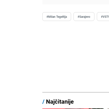
#Milan Tegeltija
#Sarajevo
#VST
/
Najčitanije