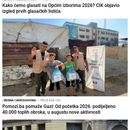
Kako ćemo glasati na Općim izborima 2026? CIK objavio
izgled prvih glasačkih listića
/
BOSNA I HERCEGOVINA
I
PRIJE OKO 10H
Pomozi.ba pomaže Gazi: Od početka 2026. podijeljeno
40.000 toplih obroka, u augustu nove aktivnosti