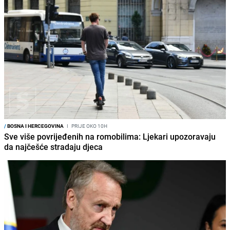
/
BOSNA I HERCEGOVINA
I
PRIJE OKO 10H
Sve više povrijeđenih na romobilima: Ljekari upozoravaju
da najčešće stradaju djeca