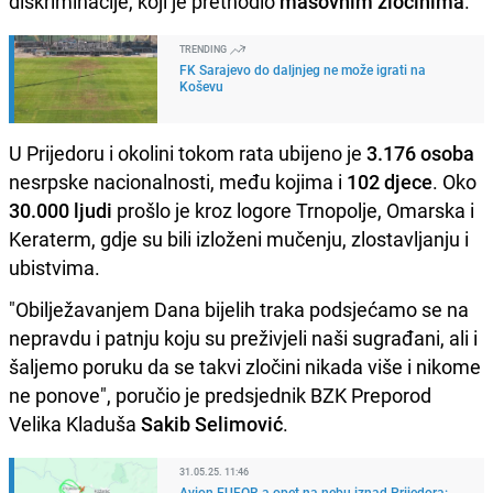
diskriminacije, koji je prethodio
masovnim zločinima
.
TRENDING
FK Sarajevo do daljnjeg ne može igrati na
Koševu
U Prijedoru i okolini tokom rata ubijeno je
3.176 osoba
nesrpske nacionalnosti, među kojima i
102 djece
. Oko
30.000 ljudi
prošlo je kroz logore Trnopolje, Omarska i
Keraterm, gdje su bili izloženi mučenju, zlostavljanju i
ubistvima.
"Obilježavanjem Dana bijelih traka podsjećamo se na
nepravdu i patnju koju su preživjeli naši sugrađani, ali i
šaljemo poruku da se takvi zločini nikada više i nikome
ne ponove", poručio je predsjednik BZK Preporod
Velika Kladuša
Sakib Selimović
.
31.05.25. 11:46
Avion EUFOR-a opet na nebu iznad Prijedora: