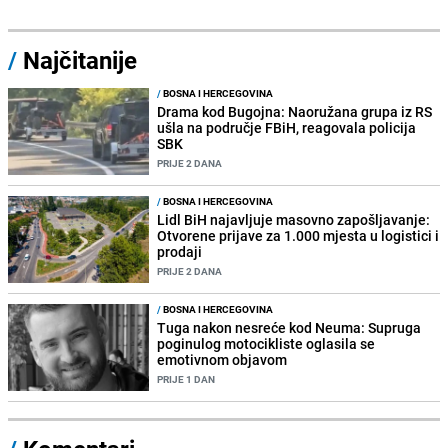
/
Najčitanije
/
BOSNA I HERCEGOVINA
Drama kod Bugojna: Naoružana grupa iz RS
ušla na područje FBiH, reagovala policija
SBK
PRIJE 2 DANA
/
BOSNA I HERCEGOVINA
Lidl BiH najavljuje masovno zapošljavanje:
Otvorene prijave za 1.000 mjesta u logistici i
prodaji
PRIJE 2 DANA
/
BOSNA I HERCEGOVINA
Tuga nakon nesreće kod Neuma: Supruga
poginulog motocikliste oglasila se
emotivnom objavom
PRIJE 1 DAN