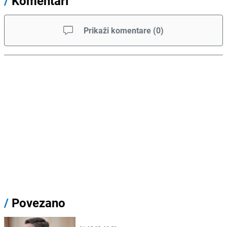
/
Komentari
Prikaži komentare
(
0
)
/
Povezano