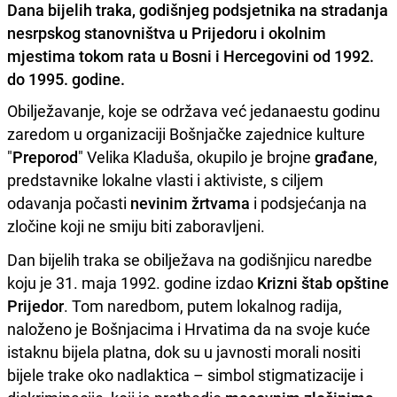
Dana bijelih traka, godišnjeg podsjetnika na stradanja
nesrpskog stanovništva u Prijedoru i okolnim
mjestima tokom rata u Bosni i Hercegovini od 1992.
do 1995. godine.
Obilježavanje, koje se održava već jedanaestu godinu
zaredom u organizaciji Bošnjačke zajednice kulture
"
Preporod
" Velika Kladuša, okupilo je brojne
građane
,
predstavnike lokalne vlasti i aktiviste, s ciljem
odavanja počasti
nevinim žrtvama
i podsjećanja na
zločine koji ne smiju biti zaboravljeni.
Dan bijelih traka se obilježava na godišnjicu naredbe
koju je 31. maja 1992. godine izdao
Krizni štab opštine
Prijedor
. Tom naredbom, putem lokalnog radija,
naloženo je Bošnjacima i Hrvatima da na svoje kuće
istaknu bijela platna, dok su u javnosti morali nositi
bijele trake oko nadlaktica – simbol stigmatizacije i