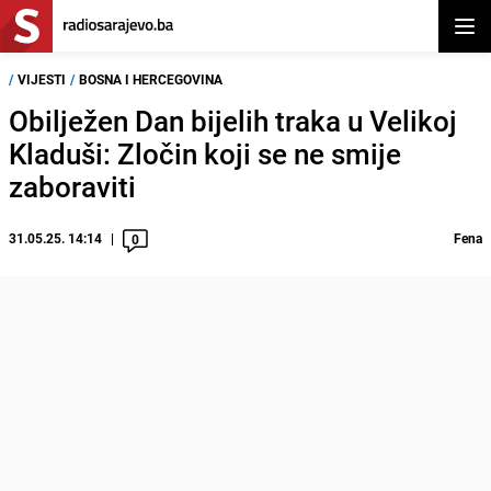
Otvor
/
VIJESTI
/
BOSNA I HERCEGOVINA
Obilježen Dan bijelih traka u Velikoj
Kladuši: Zločin koji se ne smije
zaboraviti
31.05.25. 14:14
Fena
0