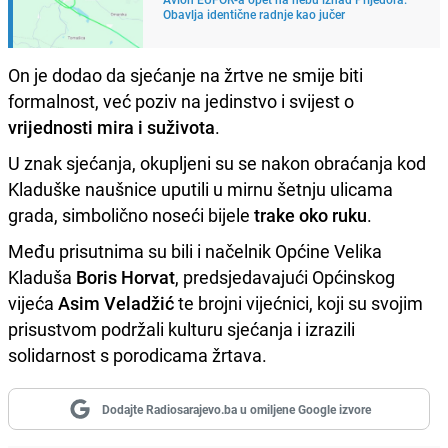
Obavlja identične radnje kao jučer
On je dodao da sjećanje na žrtve ne smije biti
formalnost, već poziv na jedinstvo i svijest o
vrijednosti mira i suživota
.
U znak sjećanja, okupljeni su se nakon obraćanja kod
Kladuške naušnice uputili u mirnu šetnju ulicama
grada, simbolično noseći bijele
trake oko ruku
.
Među prisutnima su bili i načelnik Općine Velika
Kladuša
Boris Horvat
, predsjedavajući Općinskog
vijeća
Asim Veladžić
te brojni vijećnici, koji su svojim
prisustvom podržali kulturu sjećanja i izrazili
solidarnost s porodicama žrtava.
Dodajte Radiosarajevo.ba u omiljene Google izvore