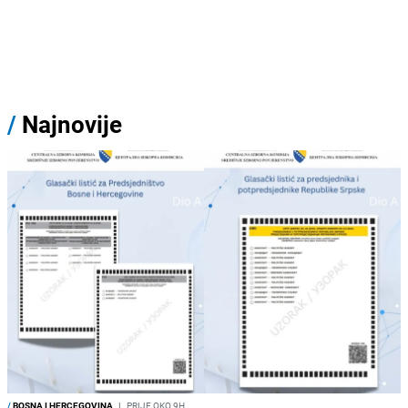
/
Najnovije
/
BOSNA I HERCEGOVINA
I
PRIJE OKO 9H