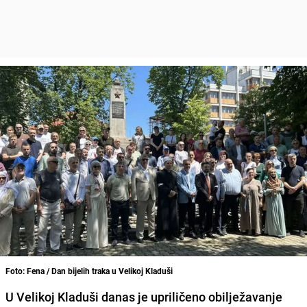
Foto: Fena / Dan bijelih traka u Velikoj Kladuši
U Velikoj Kladuši danas je upriličeno obilježavanje