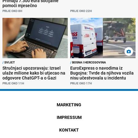
Primaju 7.300 eura socijalne
pomoći mjesečno
PRIJE OKO 8H
PRIJE OKO 22H
/
SVIJET
/
BOSNA I HERCEGOVINA
Stručnjaci upozoravaju: Izrael
EuroExpress o navodima iz
ulaže milione kako bi utjecao na
Bugojna: Tvrde da njihova vozila
odgovore ChatGPT-a o Gazi
nisu učestvovala u incidentu
PRIJE OKO 11H
PRIJE OKO 17H
MARKETING
IMPRESSUM
KONTAKT