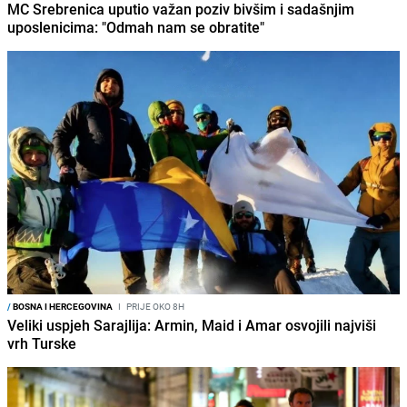
MC Srebrenica uputio važan poziv bivšim i sadašnjim
uposlenicima: "Odmah nam se obratite"
/
BOSNA I HERCEGOVINA
I
PRIJE OKO 8H
Veliki uspjeh Sarajlija: Armin, Maid i Amar osvojili najviši
vrh Turske