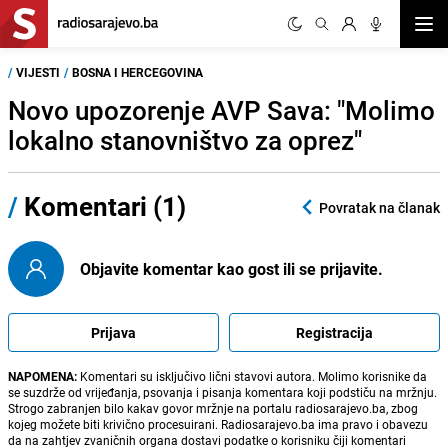
Otvor
/
VIJESTI
/
BOSNA I HERCEGOVINA
Novo upozorenje AVP Sava: "Molimo
lokalno stanovništvo za oprez"
/
Komentari (1)
Povratak na članak
Objavite komentar kao gost ili se prijavite.
Prijava
Registracija
NAPOMENA:
Komentari su isključivo lični stavovi autora. Molimo korisnike da
se suzdrže od vrijeđanja, psovanja i pisanja komentara koji podstiču na mržnju.
Strogo zabranjen bilo kakav govor mržnje na portalu radiosarajevo.ba, zbog
kojeg možete biti krivično procesuirani. Radiosarajevo.ba ima pravo i obavezu
da na zahtjev zvaničnih organa dostavi podatke o korisniku čiji komentari