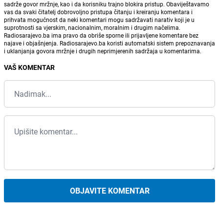
sadrže govor mržnje, kao i da korisniku trajno blokira pristup. Obaviještavamo
vas da svaki čitatelj dobrovoljno pristupa čitanju i kreiranju komentara i
prihvata mogućnost da neki komentari mogu sadržavati narativ koji je u
suprotnosti sa vjerskim, nacionalnim, moralnim i drugim načelima.
Radiosarajevo.ba ima pravo da obriše sporne ili prijavljene komentare bez
najave i objašnjenja. Radiosarajevo.ba koristi automatski sistem prepoznavanja
i uklanjanja govora mržnje i drugih neprimjerenih sadržaja u komentarima.
VAŠ KOMENTAR
OBJAVITE KOMENTAR