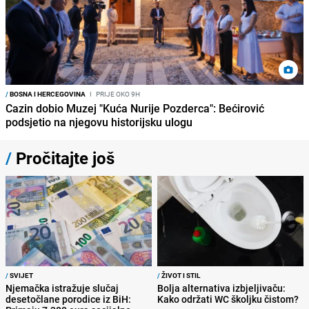
/
BOSNA I HERCEGOVINA
I
PRIJE OKO 9H
Cazin dobio Muzej "Kuća Nurije Pozderca": Bećirović
podsjetio na njegovu historijsku ulogu
/
Pročitajte još
/
SVIJET
/
ŽIVOT I STIL
Njemačka istražuje slučaj
Bolja alternativa izbjeljivaču:
desetočlane porodice iz BiH:
Kako održati WC školjku čistom?