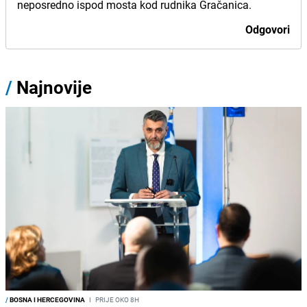
neposredno ispod mosta kod rudnika Gračanica.
Odgovori
/
Najnovije
/
BOSNA I HERCEGOVINA
I
PRIJE OKO 8H