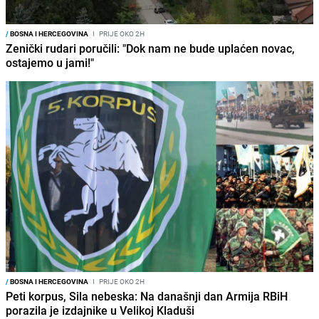
/
BOSNA I HERCEGOVINA
I
PRIJE OKO 2H
Zenički rudari poručili: "Dok nam ne bude uplaćen novac,
ostajemo u jami!"
/
BOSNA I HERCEGOVINA
I
PRIJE OKO 2H
Peti korpus, Sila nebeska: Na današnji dan Armija RBiH
porazila je izdajnike u Velikoj Kladuši