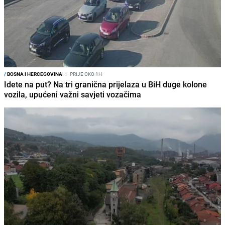
/
BOSNA I HERCEGOVINA
I
PRIJE OKO 1H
Idete na put? Na tri granična prijelaza u BiH duge kolone
vozila, upućeni važni savjeti vozačima