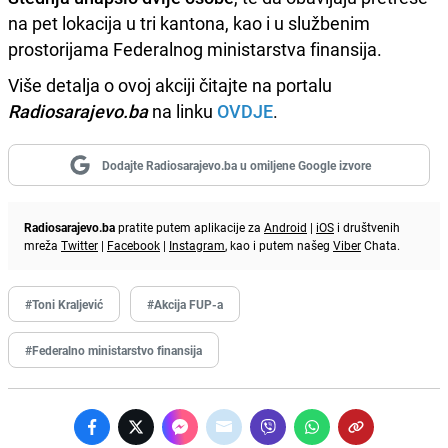
na pet lokacija u tri kantona, kao i u službenim
prostorijama Federalnog ministarstva finansija.
Više detalja o ovoj akciji čitajte na portalu
Radiosarajevo.ba
na linku
OVDJE
.
Dodajte Radiosarajevo.ba u omiljene Google izvore
Radiosarajevo.ba
pratite putem aplikacije za
Android
|
iOS
i društvenih
mreža
Twitter
|
Facebook
|
Instagram
, kao i putem našeg
Viber
Chata.
#Toni Kraljević
#Akcija FUP-a
#Federalno ministarstvo finansija