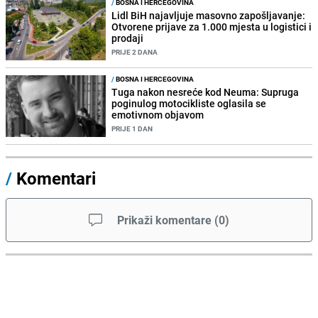
/
BOSNA I HERCEGOVINA
Lidl BiH najavljuje masovno zapošljavanje:
Otvorene prijave za 1.000 mjesta u logistici i
prodaji
PRIJE 2 DANA
/
BOSNA I HERCEGOVINA
Tuga nakon nesreće kod Neuma: Supruga
poginulog motocikliste oglasila se
emotivnom objavom
PRIJE 1 DAN
/
Komentari
Prikaži komentare
(
0
)