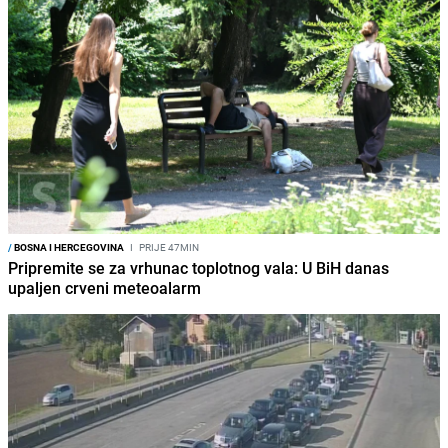
/
BOSNA I HERCEGOVINA
I
PRIJE 47MIN
Pripremite se za vrhunac toplotnog vala: U BiH danas
upaljen crveni meteoalarm