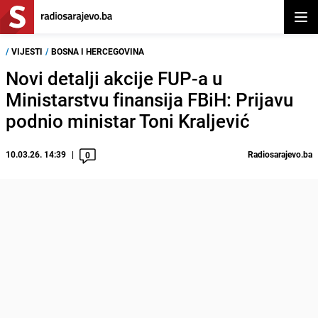
Otvor
/
VIJESTI
/
BOSNA I HERCEGOVINA
Novi detalji akcije FUP-a u
Ministarstvu finansija FBiH: Prijavu
podnio ministar Toni Kraljević
10.03.26. 14:39
Radiosarajevo.ba
0