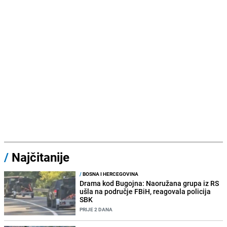
/
Najčitanije
/
BOSNA I HERCEGOVINA
Drama kod Bugojna: Naoružana grupa iz RS
ušla na područje FBiH, reagovala policija
SBK
PRIJE 2 DANA