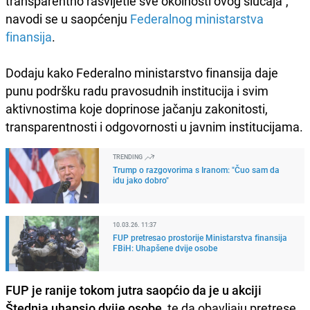
transparentno rasvijetle sve okolnosti ovog slučaja",
navodi se u saopćenju
Federalnog ministarstva
finansija
.
Dodaju kako Federalno ministarstvo finansija daje
punu podršku radu pravosudnih institucija i svim
aktivnostima koje doprinose jačanju zakonitosti,
transparentnosti i odgovornosti u javnim institucijama.
TRENDING
Trump o razgovorima s Iranom: "Čuo sam da
idu jako dobro"
10.03.26. 11:37
FUP pretresao prostorije Ministarstva finansija
FBiH: Uhapšene dvije osobe
FUP je ranije tokom jutra saopćio da je u akciji
Štednja uhapsio dvije osobe
, te da obavljaju pretrese