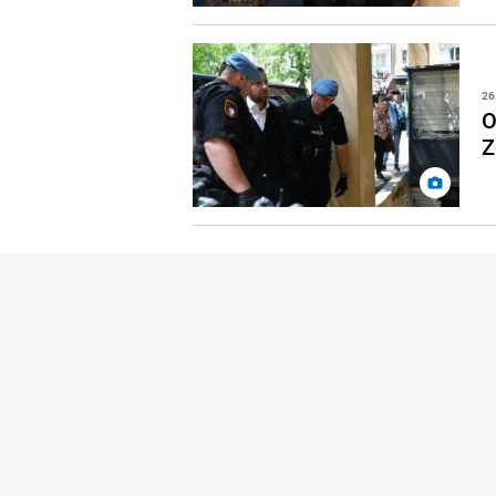
26
O
Z