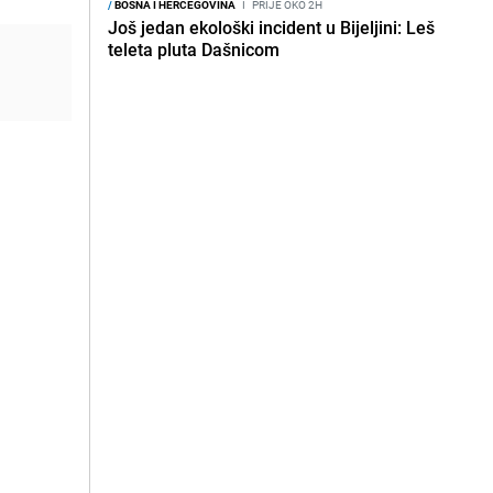
/
BOSNA I HERCEGOVINA
I
PRIJE OKO 2H
Još jedan ekološki incident u Bijeljini: Leš
teleta pluta Dašnicom