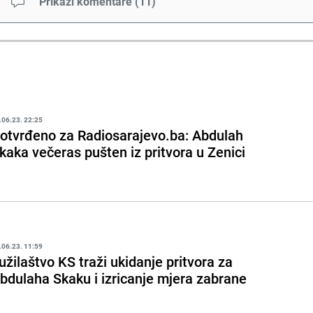
Prikaži komentare
(
11
)
.06.23. 22:25
otvrđeno za Radiosarajevo.ba: Abdulah
kaka večeras pušten iz pritvora u Zenici
.06.23. 11:59
užilaštvo KS traži ukidanje pritvora za
bdulaha Skaku i izricanje mjera zabrane