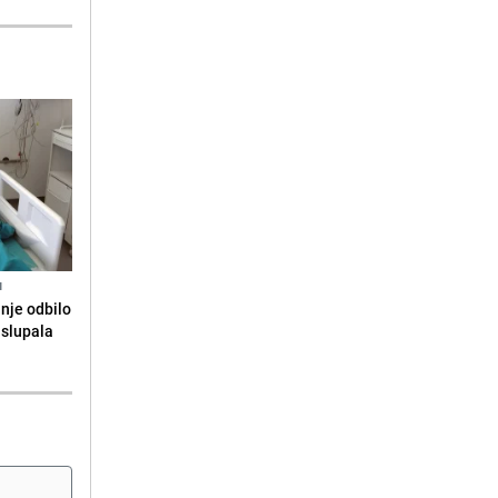
N
anje odbilo
e slupala