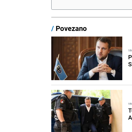
/
Povezano
19
P
S
19
T
A