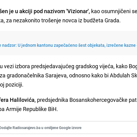
n je u akciji pod nazivom 'Vizionar',
kao osumnjičeni se
ka, za nezakonito trošenje novca iz budžeta Grada.
le nadzor: U jednom kantonu zapečaćeno šest objekata, izrečene kazne
u vezi izbora predsjedavajućeg gradskog vijeća, kako Bo
n za gradonačelnika Sarajeva, odnosno kako bi Abdulah S
j poziciji.
fera Halilovića
, predsjednika Bosanskohercegovačke pat
aba Armije Republike BiH.
Dodajte Radiosarajevo.ba u omiljene Google izvore