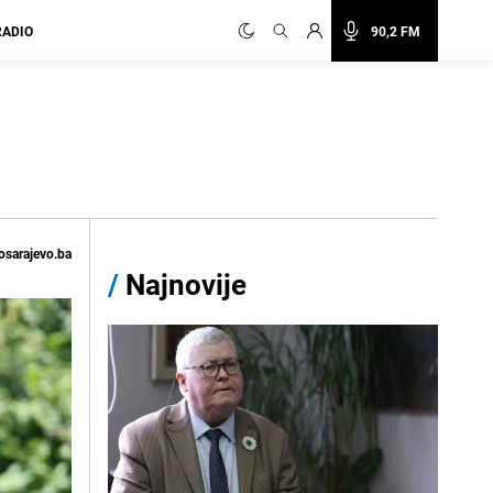
RADIO
90,2 FM
osarajevo.ba
/
Najnovije