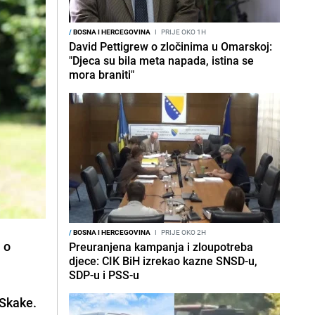
/
BOSNA I HERCEGOVINA
I
PRIJE OKO 1H
David Pettigrew o zločinima u Omarskoj:
"Djeca su bila meta napada, istina se
mora braniti"
/
BOSNA I HERCEGOVINA
I
PRIJE OKO 2H
 o
Preuranjena kampanja i zloupotreba
djece: CIK BiH izrekao kazne SNSD-u,
SDP-u i PSS-u
Skake.