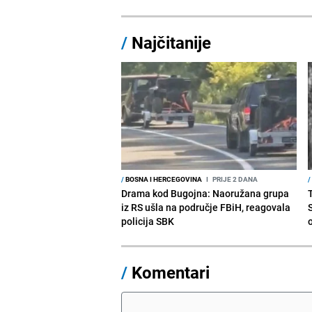
/
Najčitanije
/
BOSNA I HERCEGOVINA
I
PRIJE 2 DANA
/
Drama kod Bugojna: Naoružana grupa
iz RS ušla na područje FBiH, reagovala
policija SBK
/
Komentari