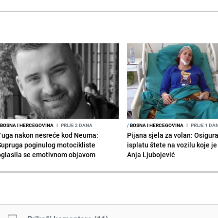
BOSNA I HERCEGOVINA
I
PRIJE 2 DANA
/
BOSNA I HERCEGOVINA
I
PRIJE 1 DA
Tuga nakon nesreće kod Neuma:
Pijana sjela za volan: Osigur
Supruga poginulog motocikliste
isplatu štete na vozilu koje j
oglasila se emotivnom objavom
Anja Ljubojević