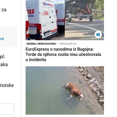
 za
 od
/
BOSNA I HERCEGOVINA
I
PRIJE OKO 2H
EuroExpress o navodima iz Bugojna:
Tvrde da njihova vozila nisu učestvovala
gić
u incidentu
kaka
riotske