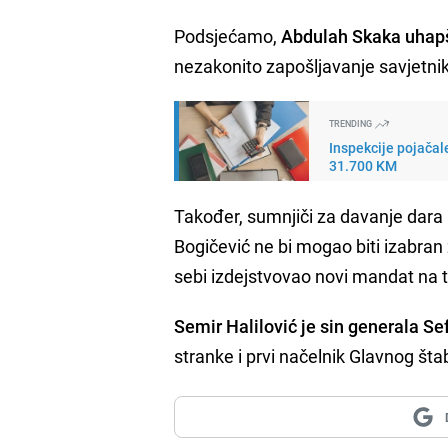
Podsjećamo,
Abdulah Skaka uhapše
nezakonito zapošljavanje savjetni
TRENDING
Inspekcije pojača
31.700 KM
Također, sumnjiči za davanje dara 
Bogičević ne bi mogao biti izabra
sebi izdejstvovao novi mandat na to
Semir Halilović je sin generala Se
stranke i prvi načelnik Glavnog št