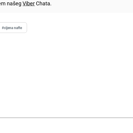
utem našeg
Viber
Chata.
#cijena nafte