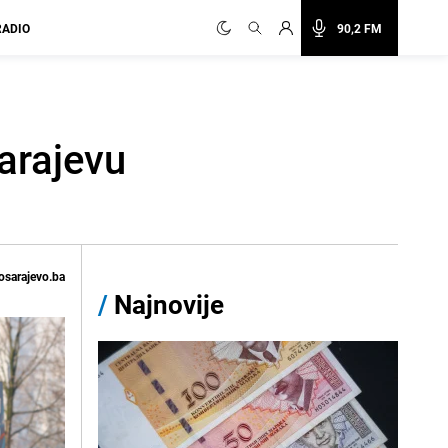
RADIO
90,2 FM
arajevu
osarajevo.ba
/
Najnovije