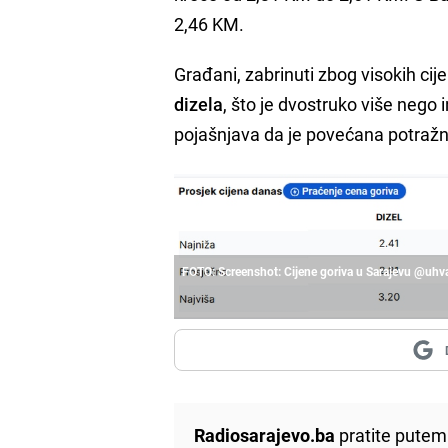
2,46 KM.
Građani, zabrinuti zbog visokih cij
dizela
, što je dvostruko više nego 
pojašnjava da je povećana potražn
FOTO: Screenshot: Cijene goriva u Sarajevu @uhv
Radiosarajevo.ba
pratite putem 