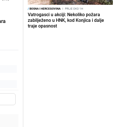
/
BOSNA I HERCEGOVINA
I
PRIJE OKO 1H
Vatrogasci u akciji: Nekoliko požara
zabilježeno u HNK, kod Konjica i dalje
ara
traje opasnost