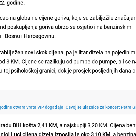
22. godine.
cao na globalne cijene goriva, koje su zabilježile značajan
 poskupljenja goriva ubrzo se osjetio i na benzinskim
i i Bosnu i Hercegovinu.
zabilježen novi skok cijena,
pa je litar dizela na pojedinim
d 3 KM. Cijene se razlikuju od pumpe do pumpe, ali se n
toj psihološkoj granici, dok je prosjek posljednjih dana 
godine otvara vrata VIP događaja: Osvojite ulaznice za koncert Petra 
 gradu BiH košta 2,41 KM,
a najskuplji 3,20 KM. Cijena ben
njoj Luci cijena dizela iznosila je oko 3,10 KM
, a benzin