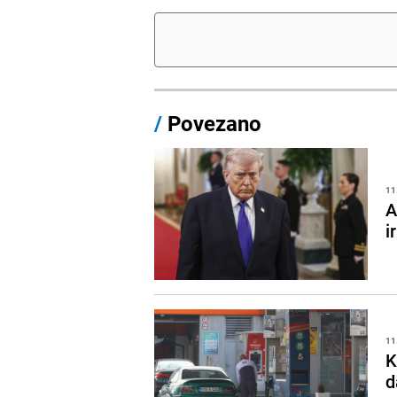
/
Povezano
11
A
i
11
K
d