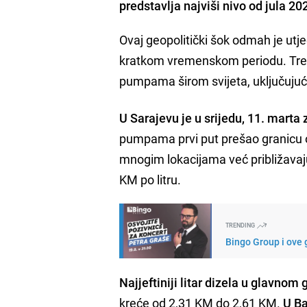
predstavlja najviši nivo od jula 20
Ovaj geopolitički šok odmah je utje
kratkom vremenskom periodu. Trend
pumpama širom svijeta, uključujuć
U Sarajevu je u srijedu, 11. marta 
pumpama prvi put prešao granicu o
mnogim lokacijama već približavaju 
KM po litru.
TRENDING
Bingo Group i ove 
Najjeftiniji litar dizela u glavnom
kreće od 2,31 KM do 2,61 KM.
U Ba