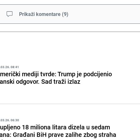
Prikaži komentare
(
9
)
.03.26. 08:41
merički mediji tvrde: Trump je podcijenio
ranski odgovor. Sad traži izlaz
.03.26. 06:30
upljeno 18 miliona litara dizela u sedam
ana: Građani BiH prave zalihe zbog straha