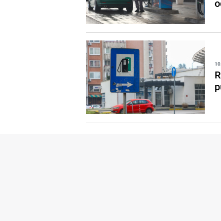
o
10
R
p