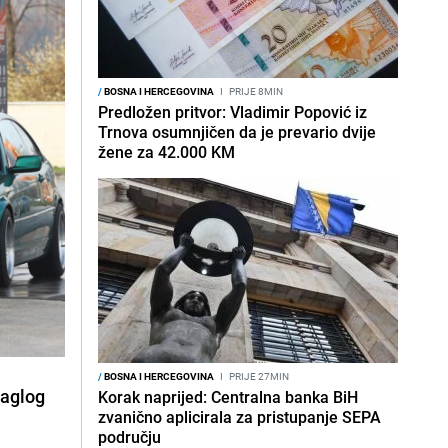
/
BOSNA I HERCEGOVINA
I
PRIJE 8MIN
Predložen pritvor: Vladimir Popović iz
Trnova osumnjičen da je prevario dvije
žene za 42.000 KM
/
BOSNA I HERCEGOVINA
I
PRIJE 27MIN
naglog
Korak naprijed: Centralna banka BiH
zvanično aplicirala za pristupanje SEPA
području