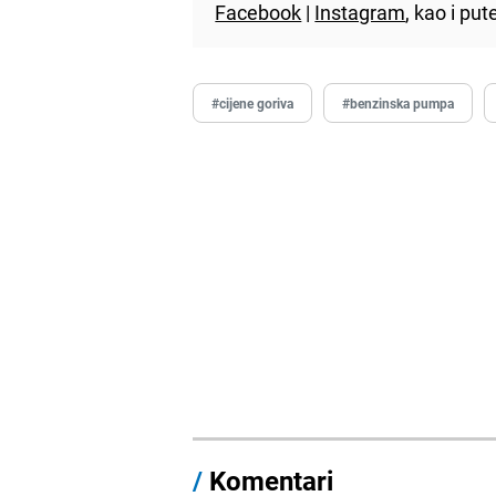
Facebook
|
Instagram
, kao i p
#cijene goriva
#benzinska pumpa
/
Komentari