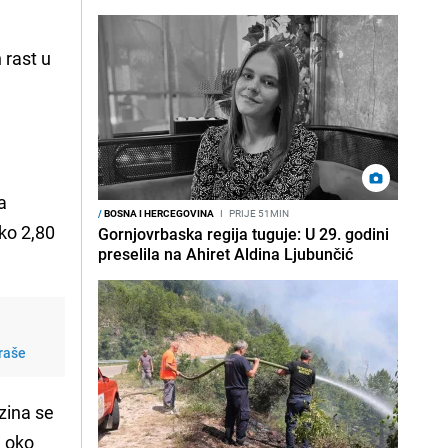
 rast u
a
/
BOSNA I HERCEGOVINA
I
PRIJE 51MIN
oko 2,80
Gornjovrbaska regija tuguje: U 29. godini
preselila na Ahiret Aldina Ljubunčić
Graše
zina se
a oko