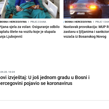
BOSNA I HERCEGOVINA
I
PRIJE 2 DANA
/
BOSNA I HERCEGOVINA
I
PRIJE 1 DA
Pijana sjela za volan: Osiguranje odbilo
Nastavak provokacija: MUP 
splatu štete na vozilu koje je slupala
zastavu s ljiljanima i sankcio
Anja Ljubojević
vozača iz Bosanskog Novog
.04.20. 10:24
ovi izvještaj: U još jednom gradu u Bosni i
ercegovini pojavio se koronavirus