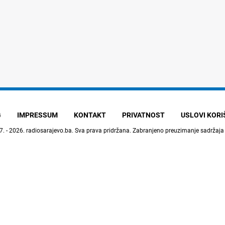
G
IMPRESSUM
KONTAKT
PRIVATNOST
USLOVI KOR
7. - 2026.
radiosarajevo.ba
. Sva prava pridržana. Zabranjeno preuzimanje sadržaja