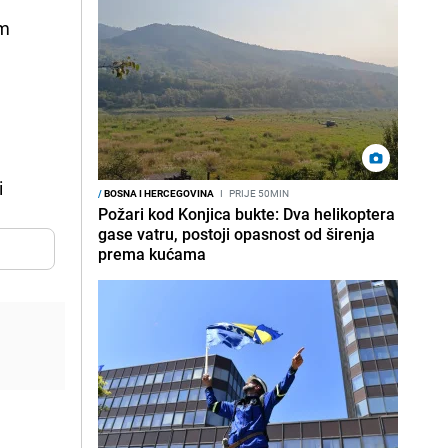
om
i
/
BOSNA I HERCEGOVINA
I
PRIJE 50MIN
Požari kod Konjica bukte: Dva helikoptera
gase vatru, postoji opasnost od širenja
prema kućama