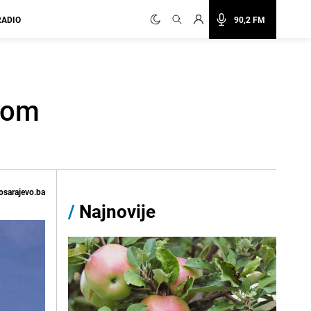
RADIO
90,2 FM
skom
osarajevo.ba
/
Najnovije