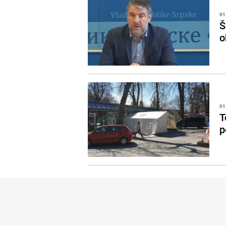
01
Š
o
01
T
p