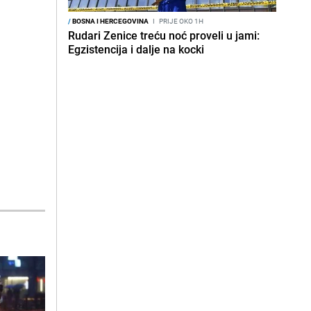
/
BOSNA I HERCEGOVINA
I
PRIJE OKO 1H
Rudari Zenice treću noć proveli u jami:
Egzistencija i dalje na kocki