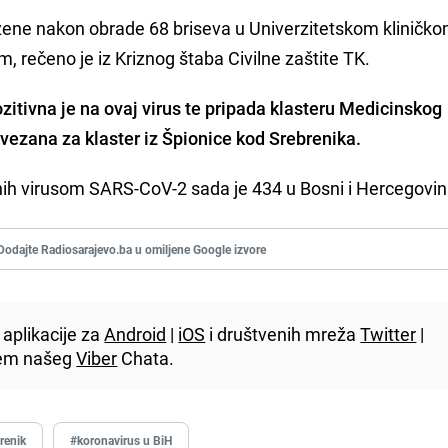
 žene nakon obrade 68 briseva u Univerzitetskom kliničk
, rečeno je iz Kriznog štaba Civilne zaštite TK.
zitivna je na ovaj virus te pripada klasteru Medicinskog
je vezana za klaster iz Špionice kod Srebrenika.
nih virusom SARS-CoV-2 sada je 434 u Bosni i Hercegovin
Dodajte Radiosarajevo.ba u omiljene Google izvore
aplikacije za
Android
|
iOS
i društvenih mreža
Twitter
|
utem našeg
Viber
Chata.
renik
#koronavirus u BiH