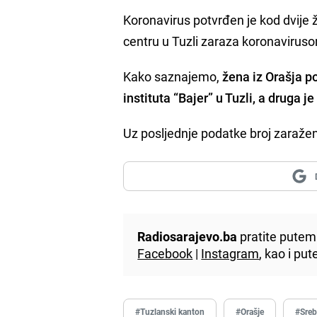
Koronavirus potvrđen je kod dvije
centru u Tuzli zaraza koronavirusom
Kako saznajemo,
žena iz Orašja po
instituta “Bajer” u Tuzli, a druga 
Uz posljednje podatke broj zaraže
Radiosarajevo.ba
pratite putem 
Facebook
|
Instagram
, kao i p
#Tuzlanski kanton
#Orašje
#Sreb