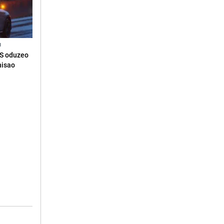
N
RS oduzeo
nisao