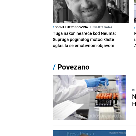
/
BOSNA I HERCEGOVINA
I
PRIJE 2 DANA
/
Tuga nakon nesreće kod Neuma:
Supruga poginulog motocikliste
i
oglasila se emotivnom objavom
/
Povezano
01
N
H