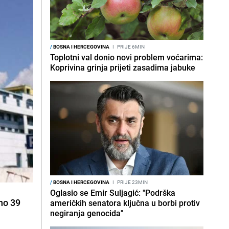
/
BOSNA I HERCEGOVINA
I
PRIJE 6MIN
Toplotni val donio novi problem voćarima:
Koprivina grinja prijeti zasadima jabuke
/
BOSNA I HERCEGOVINA
I
PRIJE 23MIN
Oglasio se Emir Suljagić: "Podrška
no 39
američkih senatora ključna u borbi protiv
negiranja genocida"