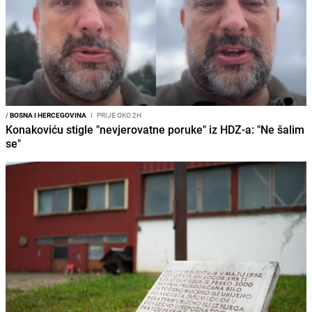
/
BOSNA I HERCEGOVINA
I
PRIJE OKO 2H
Konakoviću stigle "nevjerovatne poruke" iz HDZ-a: "Ne šalim
se"