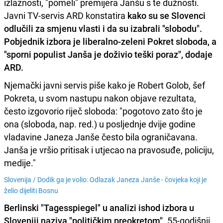
izlaznosti, "pomeli" premijera Janšu s te dužnosti.
Javni TV-servis ARD konstatira
kako su se Slovenci
odlučili za smjenu vlasti i da su izabrali "slobodu".
Pobjednik izbora je liberalno-zeleni Pokret sloboda, a
"sporni populist Janša je doživio teški poraz", dodaje
ARD.
Njemački javni servis piše kako je Robert Golob, šef
Pokreta, u svom nastupu nakon objave rezultata,
često izgovorio riječ sloboda: "pogotovo zato što je
ona (sloboda, nap. red.) u posljednje dvije godine
vladavine Janeza Janše često bila ograničavana.
Janša je vršio pritisak i utjecao na pravosuđe, policiju,
medije."
Slovenija /
Dodik ga je volio: Odlazak Janeza Janše - čovjeka koji je
želio dijeliti Bosnu
Berlinski "Tagesspiegel" u analizi ishod izbora u
Sloveniji naziva "političkim preokretom"
. 55-godišnji