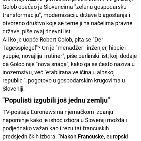
Golob obećao je Slovencima "zelenu gospodarsku
transformaciju", modernizaciju države blagostanja i
otvoreno društvo koje se temelji na načelima pravne
države, piše ovaj dnevni list.
Ali ko je uopće Robert Golob, pita se "Der
Tagesspiegel"? On je "menadžer i inženjer, hippie i
yuppie, novajlija i rutiner", piše berlinski list, koji dodaje
da Golob nije "nova snaga", kako ga se često naziva u
inozemstvu, već "etablirana veličina u alpskoj
republici", pogotovo u gospodarskim krugovima u
Sloveniji.
"Populisti izgubili još jednu zemlju"
TV-postaja Euronews na njemačkom izdanju
napominje kako je ishod izbora u Sloveniji možda i
podjednako važan kao i rezultat francuskih
predsjedničkih izbora. "
Nakon Francuske, europski