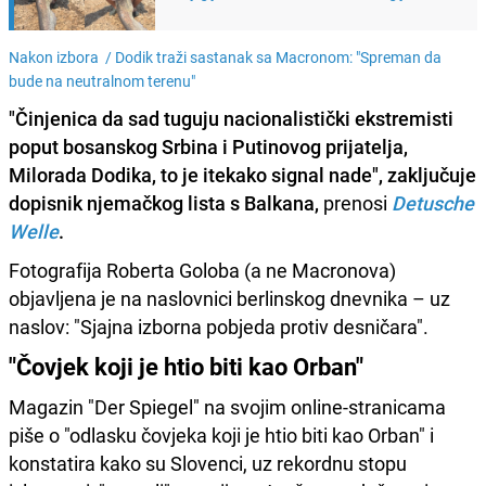
Nakon izbora /
Dodik traži sastanak sa Macronom: "Spreman da
bude na neutralnom terenu"
"Činjenica da sad tuguju nacionalistički ekstremisti
poput bosanskog Srbina i Putinovog prijatelja,
Milorada Dodika, to je itekako signal nade", zaključuje
dopisnik njemačkog lista s Balkana,
prenosi
Detusche
Welle
.
Fotografija Roberta Goloba (a ne Macronova)
objavljena je na naslovnici berlinskog dnevnika – uz
naslov: "Sjajna izborna pobjeda protiv desničara".
"Čovjek koji je htio biti kao Orban"
Magazin "Der Spiegel" na svojim online-stranicama
piše o "odlasku čovjeka koji je htio biti kao Orban" i
konstatira kako su Slovenci, uz rekordnu stopu