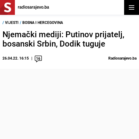
Otvor
/
VIJESTI
/
BOSNA I HERCEGOVINA
Njemački mediji: Putinov prijatelj,
bosanski Srbin, Dodik tuguje
26.04.22. 16:15
Radiosarajevo.ba
16