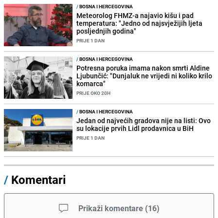
/
BOSNA I HERCEGOVINA
Meteorolog FHMZ-a najavio kišu i pad
temperatura: "Jedno od najsvježijih ljeta
posljednjih godina"
PRIJE 1 DAN
/
BOSNA I HERCEGOVINA
Potresna poruka imama nakon smrti Aldine
Ljubunčić: "Dunjaluk ne vrijedi ni koliko krilo
komarca"
PRIJE OKO 20H
/
BOSNA I HERCEGOVINA
Jedan od najvećih gradova nije na listi: Ovo
su lokacije prvih Lidl prodavnica u BiH
PRIJE 1 DAN
/
Komentari
Prikaži komentare
(
16
)