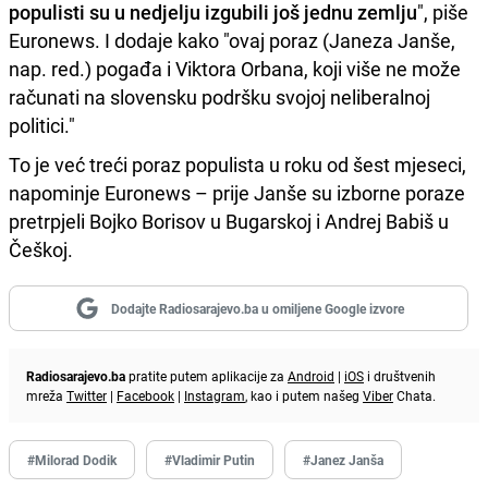
populisti su u nedjelju izgubili još jednu zemlju
", piše
Euronews. I dodaje kako "ovaj poraz (Janeza Janše,
nap. red.) pogađa i Viktora Orbana, koji više ne može
računati na slovensku podršku svojoj neliberalnoj
politici."
To je već treći poraz populista u roku od šest mjeseci,
napominje Euronews – prije Janše su izborne poraze
pretrpjeli Bojko Borisov u Bugarskoj i Andrej Babiš u
Češkoj.
Dodajte Radiosarajevo.ba u omiljene Google izvore
Radiosarajevo.ba
pratite putem aplikacije za
Android
|
iOS
i društvenih
mreža
Twitter
|
Facebook
|
Instagram
, kao i putem našeg
Viber
Chata.
#Milorad Dodik
#Vladimir Putin
#Janez Janša