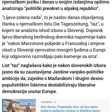
njemačkom jeziku i danas u svojim izdanjima opširno
analiziraju "politički preokret u alpskoj republici".
"Lijevo-zelena nada", to je naslov danas objavljenog
članka u njemačkom listu Die Tageszeitung, "taz", u
kojem se analizira ishod izbora u Sloveniji. Dopisnik
lijevo-liberalnog berlinskog dnevnika napominje kako
je "nakon Macronove pobjede u Francuskoj i smjene
vlasti u Sloveniji vjerovatno mnogim ljudima u Europi
koji odgovorno razmišljaju palo kamenje sa srca".
List "taz" naglašava kako je nakon slovenskih izbora
jasno da su zaustavljene Janšine vanjsko-političke
ambicije da, zajedno s Mađarskom i drugim desno-
populističkim liderima destabiliziraju liberalne
demokracije unutar Europe.
TRENDING
Ulov života: Pogledajte 'diva' od dva metra
kojeg je muškarac izvukao iz Bilećkog jezera