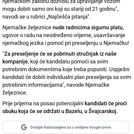
njemačkom zakonu dozvolu za upravljanje vozom
mogu dobiti samo oni koji su stariji od 21 godinu",
navodi se u rubrici „Najčešća pitanja“.
Njemačke željeznice
nude radnicima sigurnu platu,
ugovor o radu na neodređeno vrijeme, usavršavanje
njemačkog jezika i pomoć pri preseljenju u Njemačku!
"
Za preseljenje će se pobrinuti stručnjak iz naše
kompanije
, koji će kandidatu pomoći sa svim
potrebnim dokumentima koje treba popuniti. Uspješni
kandidati će dobiti individualni plan preseljenja sa svim
potrebnim informacijama", navode Njemačke
željeznice.
Prije prijema na posao potencijalni
kandidati će proći
obuku koja će se održati u Bazelu, u Švajcarskoj.
Dodajte Radiosarajevo.ba u omiljene Google izvore