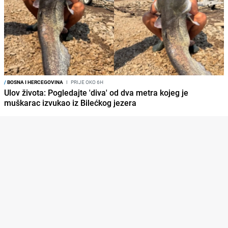
/
BOSNA I HERCEGOVINA
I
PRIJE OKO 6H
Ulov života: Pogledajte 'diva' od dva metra kojeg je
muškarac izvukao iz Bilećkog jezera