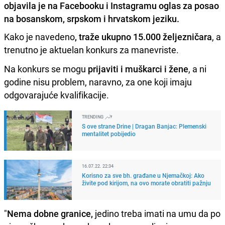
objavila je na Facebooku i Instagramu oglas za posao
na bosanskom, srpskom i hrvatskom jeziku.
Kako je navedeno
, traže ukupno 15.000 željezničara
, a
trenutno je aktuelan konkurs za manevriste.
Na konkurs se mogu
prijaviti i muškarci i žene
, a ni
godine nisu problem, naravno, za one koji imaju
odgovarajuće kvalifikacije.
TRENDING
S ove strane Drine | Dragan Banjac: Plemenski
mentalitet pobijedio
16.07.22. 22:34
Korisno za sve bh. građane u Njemačkoj: Ako
živite pod kirijom, na ovo morate obratiti pažnju
"
Nema dobne granice,
jedino treba imati na umu da po