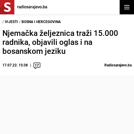
Otvor
/
VIJESTI
/
BOSNA I HERCEGOVINA
Njemačka željeznica traži 15.000
radnika, objavili oglas i na
bosanskom jeziku
17.07.22. 15:38
Radiosarajevo.ba
17