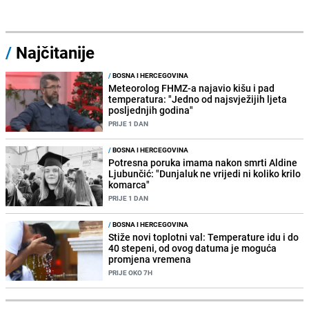
/
Najčitanije
/
BOSNA I HERCEGOVINA
Meteorolog FHMZ-a najavio kišu i pad
temperatura: "Jedno od najsvježijih ljeta
posljednjih godina"
PRIJE 1 DAN
/
BOSNA I HERCEGOVINA
Potresna poruka imama nakon smrti Aldine
Ljubunčić: "Dunjaluk ne vrijedi ni koliko krilo
komarca"
PRIJE 1 DAN
/
BOSNA I HERCEGOVINA
Stiže novi toplotni val: Temperature idu i do
40 stepeni, od ovog datuma je moguća
promjena vremena
PRIJE OKO 7H