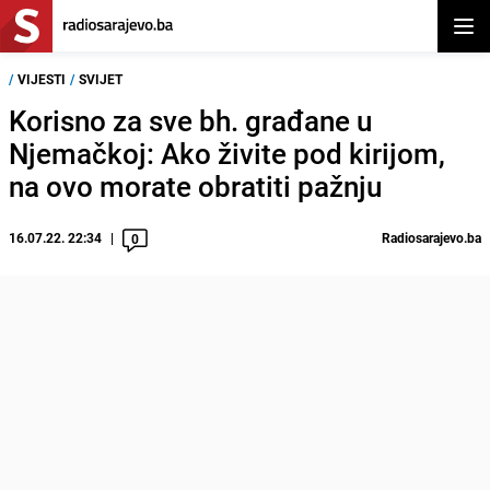
Otvor
/
VIJESTI
/
SVIJET
Korisno za sve bh. građane u
Njemačkoj: Ako živite pod kirijom,
na ovo morate obratiti pažnju
16.07.22. 22:34
Radiosarajevo.ba
0