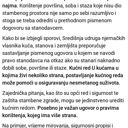
najma
. Korištenje površina, soba i staza koje nisu dio
stambenog prostora nije samo po sebi razumljivo i
stoga se treba odrediti u prethodnom pismenom
dogovoru sa stanodavcem.
Kako bi se izbjegli sporovi, Središnja udruga njemačkih
vlasnika kuća, stanova i zemljišta preporučuje
sastavljanje pismenog ugovora u kojem se navodi
pravo stanodavca na otkaz ako su stanari naknadno
dobili sobe, površine ili staze.
Kućni red U kućama u
kojima živi nekoliko strana, postavljanje kućnog reda
može pomoći u osiguravanju nesmetanog suživota.
Zajednička pitanja, kao što su opći red i sigurnost te
zaštita stambene zgrade, mogu se jedinstveno urediti
kućnim redom.
Posebno je važan ugovor o pravima
korištenja, kojeg ima više strana.
Na primjer, vrijeme mirovanja, sigurnosni propisi i