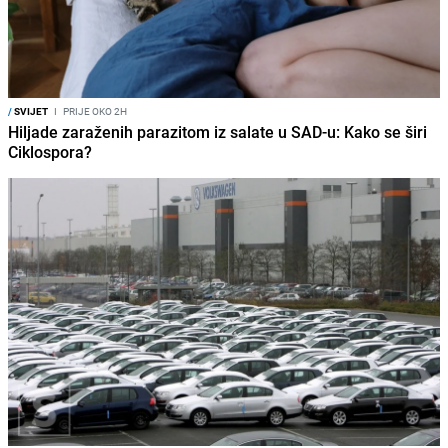
/
SVIJET
I
PRIJE OKO 2H
Hiljade zaraženih parazitom iz salate u SAD-u: Kako se širi
Ciklospora?