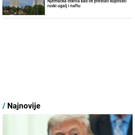
Njemačka otkrila kad će prestati kupovati
ruski ugalj i naftu
/
Najnovije