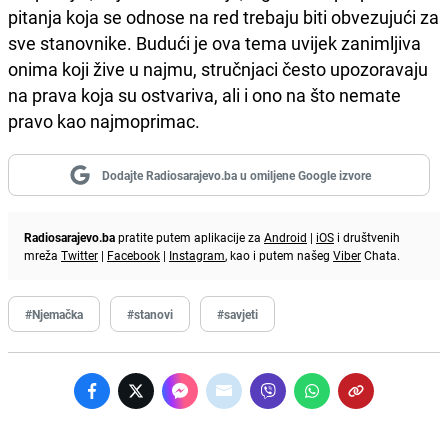
pitanja koja se odnose na red trebaju biti obvezujući za
sve stanovnike. Budući je ova tema uvijek zanimljiva
onima koji žive u najmu, stručnjaci često upozoravaju
na prava koja su ostvariva, ali i ono na što nemate
pravo kao najmoprimac.
Dodajte Radiosarajevo.ba u omiljene Google izvore
Radiosarajevo.ba
pratite putem aplikacije za
Android
|
iOS
i društvenih
mreža
Twitter
|
Facebook
|
Instagram
, kao i putem našeg
Viber
Chata.
#Njemačka
#stanovi
#savjeti