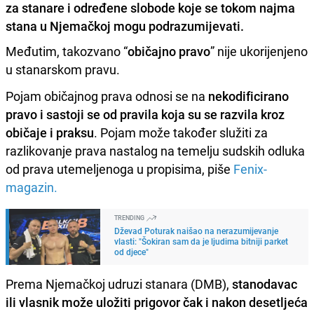
za stanare i određene slobode koje se tokom najma
stana u Njemačkoj mogu podrazumijevati.
Međutim, takozvano “
običajno pravo
” nije ukorijenjeno
u stanarskom pravu.
Pojam običajnog prava odnosi se na
nekodificirano
pravo i sastoji se od pravila koja su se razvila kroz
običaje i praksu
. Pojam može također služiti za
razlikovanje prava nastalog na temelju sudskih odluka
od prava utemeljenoga u propisima, piše
Fenix-
magazin.
TRENDING
Dževad Poturak naišao na nerazumijevanje
vlasti: "Šokiran sam da je ljudima bitniji parket
od djece"
Prema Njemačkoj udruzi stanara (DMB),
stanodavac
ili vlasnik može uložiti prigovor čak i nakon desetljeća