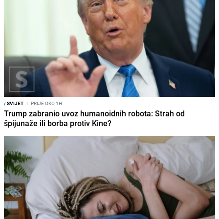
/
SVIJET
I
PRIJE OKO 1H
Trump zabranio uvoz humanoidnih robota: Strah od
špijunaže ili borba protiv Kine?