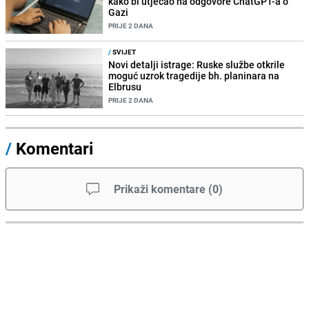
kako bi utjecao na odgovore ChatGPT-a o
Gazi
PRIJE 2 DANA
/
SVIJET
Novi detalji istrage: Ruske službe otkrile
moguć uzrok tragedije bh. planinara na
Elbrusu
PRIJE 2 DANA
/
Komentari
Prikaži komentare
(
0
)