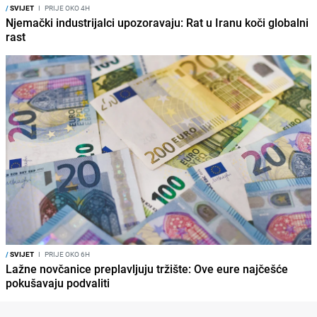
/
SVIJET
I
PRIJE OKO 4H
Njemački industrijalci upozoravaju: Rat u Iranu koči globalni
rast
/
SVIJET
I
PRIJE OKO 6H
Lažne novčanice preplavljuju tržište: Ove eure najčešće
pokušavaju podvaliti