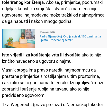
toleriranog korištenja.
Ako se, primjerice, podrumski
odjeljak koristi za smještaj stvari čija namjena nije
ugovorena, najmodavac može tražiti od najmoprimca
da ga napusti i nakon mnogo godina.
14.07.22. 13:20
Rad u Njemačkoj: Ovo je spisak 100 zanimanja
i plata u "obećanoj zemlji"
Isto vrijedi i za korištenje vrta ili dvorišta
ako to nije
izričito navedeno u ugovoru o najmu.
Vlasnik stoga ima pravo narediti najmoprimcu da
prestane primjerice s roštiljanjem u tim prostorima,
čak i ako se to godinama toleriralo. Iznajmljivač može
zabraniti i sušenje rublja na tavanu ako to nije
predviđeno ugovorom.
Tzv. Wegerecht (pravo prolaza) u Njemačkoj također