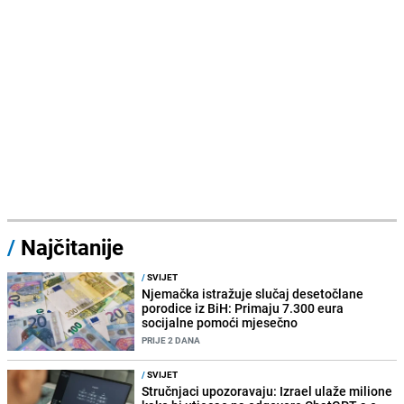
/
Najčitanije
/
SVIJET
Njemačka istražuje slučaj desetočlane
porodice iz BiH: Primaju 7.300 eura
socijalne pomoći mjesečno
PRIJE 2 DANA
/
SVIJET
Stručnjaci upozoravaju: Izrael ulaže milione