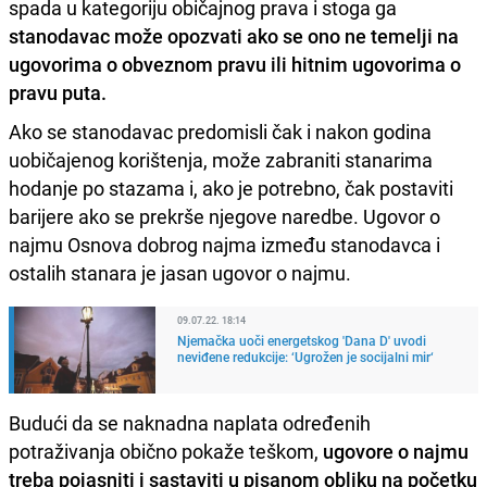
spada u kategoriju običajnog prava i stoga ga
stanodavac može opozvati ako se ono ne temelji na
ugovorima o obveznom pravu ili hitnim ugovorima o
pravu puta.
Ako se stanodavac predomisli čak i nakon godina
uobičajenog korištenja, može zabraniti stanarima
hodanje po stazama i, ako je potrebno, čak postaviti
barijere ako se prekrše njegove naredbe. Ugovor o
najmu Osnova dobrog najma između stanodavca i
ostalih stanara je jasan ugovor o najmu.
09.07.22. 18:14
Njemačka uoči energetskog 'Dana D' uvodi
neviđene redukcije: ‘Ugrožen je socijalni mir‘
Budući da se naknadna naplata određenih
potraživanja obično pokaže teškom,
ugovore o najmu
treba pojasniti i sastaviti u pisanom obliku na početku