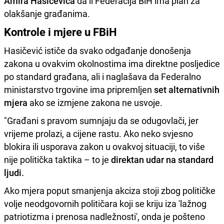
Amira Hasičevića
da li Federacija BiH ima plan za
olakšanje građanima.
Kontrole i mjere u FBiH
Hasičević ističe da svako odgađanje donošenja
zakona u ovakvim okolnostima ima direktne posljedice
po standard građana, ali i naglašava da Federalno
ministarstvo trgovine ima pripremljen
set alternativnih
mjera
ako se izmjene zakona ne usvoje.
"Građani s pravom sumnjaju da se odugovlači, jer
vrijeme prolazi, a cijene rastu. Ako neko svjesno
blokira ili usporava zakon u ovakvoj situaciji, to više
nije politička taktika – to je
direktan udar na standard
ljudi.
Ako mjera poput smanjenja akciza stoji zbog političke
volje neodgovornih političara koji se kriju iza 'lažnog
patriotizma i prenosa nadležnosti', onda je pošteno