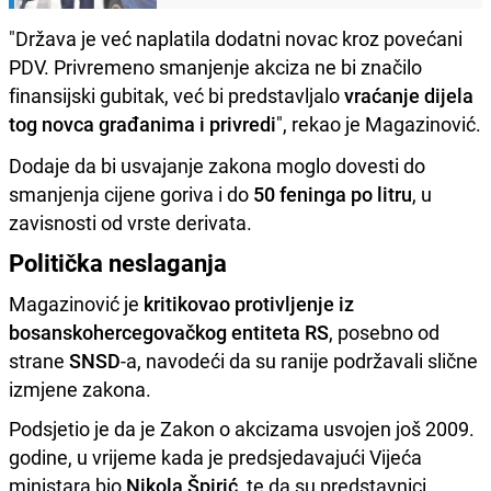
"Država je već naplatila dodatni novac kroz povećani
PDV. Privremeno smanjenje akciza ne bi značilo
finansijski gubitak, već bi predstavljalo
vraćanje dijela
tog novca građanima i privredi
", rekao je Magazinović.
Dodaje da bi usvajanje zakona moglo dovesti do
smanjenja cijene goriva i do
50 feninga po litru
, u
zavisnosti od vrste derivata.
Politička neslaganja
Magazinović je
kritikovao protivljenje iz
bosanskohercegovačkog entiteta RS
, posebno od
strane
SNSD
-a, navodeći da su ranije podržavali slične
izmjene zakona.
Podsjetio je da je Zakon o akcizama usvojen još 2009.
godine, u vrijeme kada je predsjedavajući Vijeća
ministara bio
Nikola Špirić
, te da su predstavnici