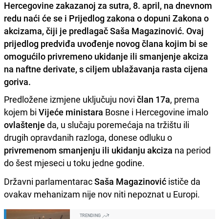
Hercegovine zakazanoj za sutra, 8. april, na dnevnom
redu naći će se i Prijedlog zakona o dopuni Zakona o
akcizama, čiji je predlagač Saša Magazinović. Ovaj
prijedlog predviđa uvođenje novog člana kojim bi se
omogućilo privremeno ukidanje ili smanjenje akciza
na naftne derivate, s ciljem ublažavanja rasta cijena
goriva.
Predložene izmjene uključuju novi
član 17a
, prema
kojem bi
Vijeće ministara
Bosne i Hercegovine imalo
ovlaštenje
da, u slučaju poremećaja na tržištu ili
drugih opravdanih razloga, donese odluku o
privremenom smanjenju ili ukidanju akciza
na period
do šest mjeseci u toku jedne godine.
Državni parlamentarac
Saša Magazinović
ističe da
ovakav mehanizam nije nov niti nepoznat u Europi.
TRENDING