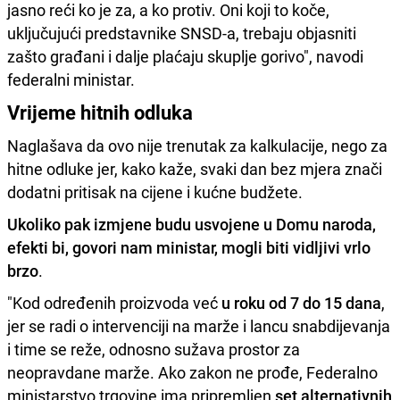
jasno reći ko je za, a ko protiv. Oni koji to koče,
uključujući predstavnike SNSD-a, trebaju objasniti
zašto građani i dalje plaćaju skuplje gorivo", navodi
federalni ministar.
Vrijeme hitnih odluka
Naglašava da ovo nije trenutak za kalkulacije, nego za
hitne odluke jer, kako kaže, svaki dan bez mjera znači
dodatni pritisak na cijene i kućne budžete.
Ukoliko pak izmjene budu usvojene u Domu naroda,
efekti bi, govori nam ministar, mogli biti vidljivi vrlo
brzo
.
"Kod određenih proizvoda već
u roku od 7 do 15 dana
,
jer se radi o intervenciji na marže i lancu snabdijevanja
i time se reže, odnosno sužava prostor za
neopravdane marže. Ako zakon ne prođe, Federalno
ministarstvo trgovine ima pripremljen
set alternativnih