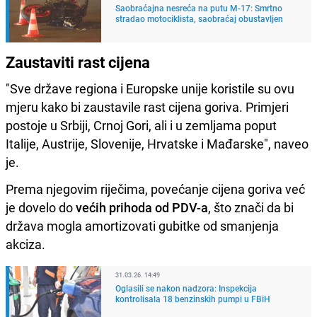
Saobraćajna nesreća na putu M-17: Smrtno
stradao motociklista, saobraćaj obustavljen
Zaustaviti rast cijena
"Sve države regiona i Europske unije koristile su ovu
mjeru kako bi zaustavile rast cijena goriva. Primjeri
postoje u Srbiji, Crnoj Gori, ali i u zemljama poput
Italije, Austrije, Slovenije, Hrvatske i Mađarske", naveo
je.
Prema njegovim riječima, povećanje cijena goriva već
je dovelo do
većih prihoda od PDV-a
, što znači da bi
država mogla amortizovati gubitke od smanjenja
akciza.
31.03.26. 14:49
Oglasili se nakon nadzora: Inspekcija
kontrolisala 18 benzinskih pumpi u FBiH