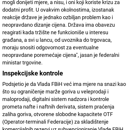
mogli donijeti mjere, a nisu, i oni koji koriste krizu za
dodatni profit. U ovakvim okolnostima, izostanak
reakcije države je jednako ozbiljan problem kao i
neopravdano dizanje cijena. Država ima obavezu
reagirati kada tržište ne funkcioniše u interesu
građana, a svi u lancu, od uvoznika do trgovaca,
moraju snositi odgovornost za eventualne
neopravdane poremećaje cijena", jasan je federalni
ministar trgovine.
Inspekcijske kontrole
Podsjetio je da Vlada FBiH već ima mjere na snazi kao
što su ograničenje marže goriva u veleprodaji i
maloprodaji, digitalni sistem nadzora i kontrole
prometa nafte i naftnih derivata, sistem praćenja
zaliha goriva, otvorene slobodne kapacitete OTF
(Operator-terminali Federacije) za skladištenje
komercijalnih rezervi uz subvencioniranje Vlade FBiH,