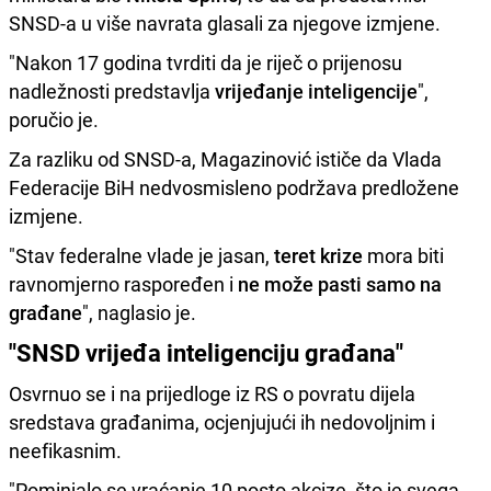
SNSD-a u više navrata glasali za njegove izmjene.
"Nakon 17 godina tvrditi da je riječ o prijenosu
nadležnosti predstavlja
vrijeđanje inteligencije
",
poručio je.
Za razliku od SNSD-a, Magazinović ističe da Vlada
Federacije BiH nedvosmisleno podržava predložene
izmjene.
"Stav federalne vlade je jasan,
teret krize
mora biti
ravnomjerno raspoređen i
ne može pasti samo na
građane
", naglasio je.
"SNSD vrijeđa inteligenciju građana"
Osvrnuo se i na prijedloge iz RS o povratu dijela
sredstava građanima, ocjenjujući ih nedovoljnim i
neefikasnim.
"Pominjalo se vraćanje 10 posto akcize, što je svega