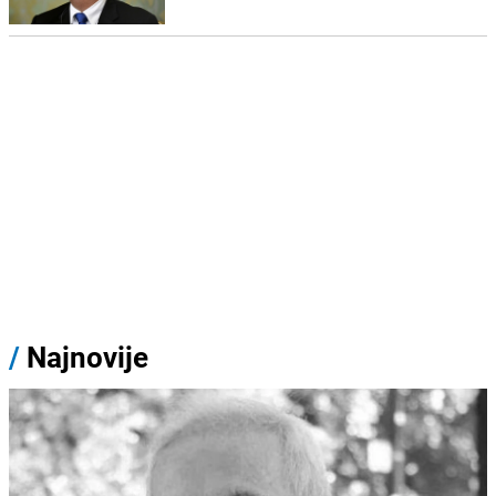
/
Najnovije