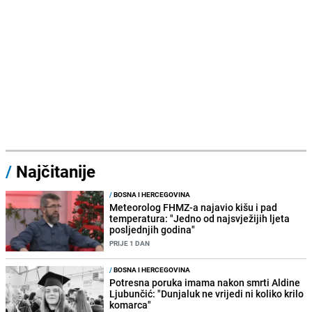
/
Najčitanije
/
BOSNA I HERCEGOVINA
Meteorolog FHMZ-a najavio kišu i pad
temperatura: "Jedno od najsvježijih ljeta
posljednjih godina"
PRIJE 1 DAN
/
BOSNA I HERCEGOVINA
Potresna poruka imama nakon smrti Aldine
Ljubunčić: "Dunjaluk ne vrijedi ni koliko krilo
komarca"