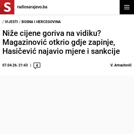
Otvor
/
VIJESTI
/
BOSNA I HERCEGOVINA
Niže cijene goriva na vidiku?
Magazinović otkrio gdje zapinje,
Hasičević najavio mjere i sankcije
07.04.26. 21:43
V. Arnautović
4