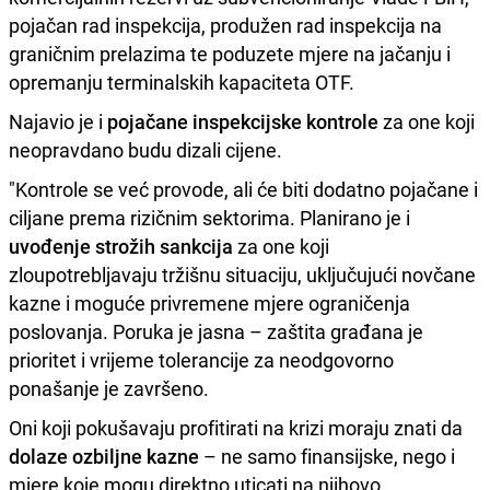
pojačan rad inspekcija, produžen rad inspekcija na
graničnim prelazima te poduzete mjere na jačanju i
opremanju terminalskih kapaciteta OTF.
Najavio je i
pojačane inspekcijske kontrole
za one koji
neopravdano budu dizali cijene.
"Kontrole se već provode, ali će biti dodatno pojačane i
ciljane prema rizičnim sektorima. Planirano je i
uvođenje strožih sankcija
za one koji
zloupotrebljavaju tržišnu situaciju, uključujući novčane
kazne i moguće privremene mjere ograničenja
poslovanja. Poruka je jasna – zaštita građana je
prioritet i vrijeme tolerancije za neodgovorno
ponašanje je završeno.
Oni koji pokušavaju profitirati na krizi moraju znati da
dolaze ozbiljne kazne
– ne samo finansijske, nego i
mjere koje mogu direktno uticati na njihovo