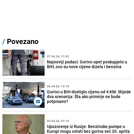
/
Povezano
07.04.26. 11:03
Najnoviji podaci: Gorivo opet poskupjelo u
BiH, ovo su nove cijene dizela i benzina
06.04.26. 12:16
Gorivo u BiH dostiglo cijenu od 4 KM. Slijede
dva scenarija: Šta ako primirje ne bude
potpisano?
05.04.26. 07:15
Upozorenje iz Rusije: Benzinske pumpe u
Europi mogu ostati bez goriva već 20. aprila