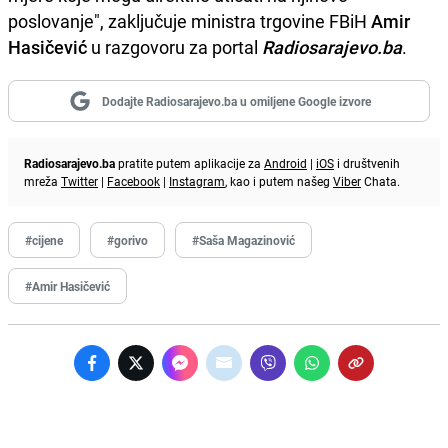
poslovanje", zaključuje ministra trgovine FBiH
Amir
Hasičević
u razgovoru za portal
Radiosarajevo.ba
.
Dodajte Radiosarajevo.ba u omiljene Google izvore
Radiosarajevo.ba
pratite putem aplikacije za
Android
|
iOS
i društvenih
mreža
Twitter
|
Facebook
|
Instagram
, kao i putem našeg
Viber
Chata.
#cijene
#gorivo
#Saša Magazinović
#Amir Hasičević