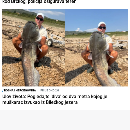
kod Brčkog, policija osigurava teren
/
BOSNA I HERCEGOVINA
I
PRIJE OKO 2H
Ulov života: Pogledajte 'diva' od dva metra kojeg je
muškarac izvukao iz Bilećkog jezera