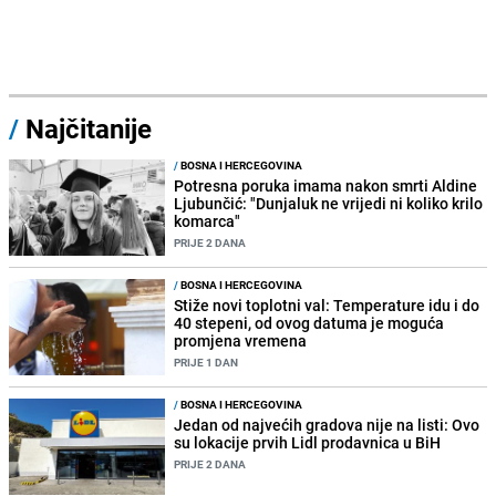
/
Najčitanije
/
BOSNA I HERCEGOVINA
Potresna poruka imama nakon smrti Aldine
Ljubunčić: "Dunjaluk ne vrijedi ni koliko krilo
komarca"
PRIJE 2 DANA
/
BOSNA I HERCEGOVINA
Stiže novi toplotni val: Temperature idu i do
40 stepeni, od ovog datuma je moguća
promjena vremena
PRIJE 1 DAN
/
BOSNA I HERCEGOVINA
Jedan od najvećih gradova nije na listi: Ovo
su lokacije prvih Lidl prodavnica u BiH
PRIJE 2 DANA