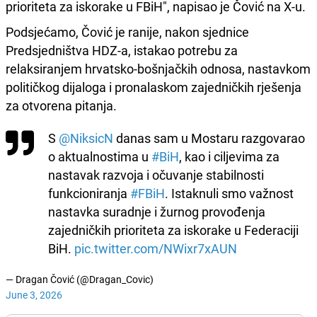
prioriteta za iskorake u FBiH", napisao je Čović na X-u.
Podsjećamo, Čović je ranije, nakon sjednice
Predsjedništva HDZ-a, istakao potrebu za
relaksiranjem hrvatsko-bošnjačkih odnosa, nastavkom
političkog dijaloga i pronalaskom zajedničkih rješenja
za otvorena pitanja.
S
@NiksicN
danas sam u Mostaru razgovarao
o aktualnostima u
#BiH
, kao i ciljevima za
nastavak razvoja i očuvanje stabilnosti
funkcioniranja
#FBiH
. Istaknuli smo važnost
nastavka suradnje i žurnog provođenja
zajedničkih prioriteta za iskorake u Federaciji
BiH.
pic.twitter.com/NWixr7xAUN
— Dragan Čović (@Dragan_Covic)
June 3, 2026