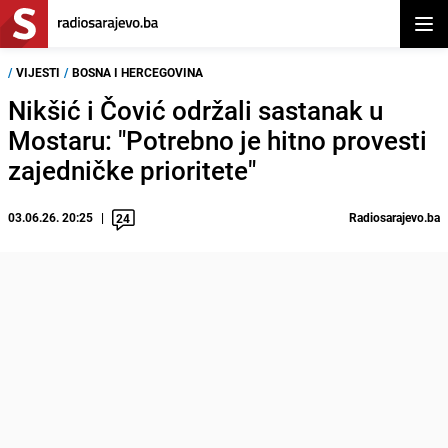
Otvor
/
VIJESTI
/
BOSNA I HERCEGOVINA
Nikšić i Čović održali sastanak u
Mostaru: "Potrebno je hitno provesti
zajedničke prioritete"
03.06.26. 20:25
Radiosarajevo.ba
24