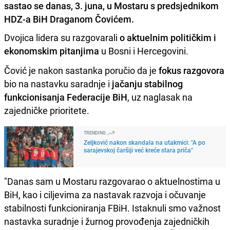
sastao se danas, 3. juna, u Mostaru s predsjednikom
HDZ-a BiH Draganom Čovićem.
Dvojica lidera su razgovarali
o aktuelnim političkim i
ekonomskim pitanjima
u Bosni i Hercegovini.
Čović je nakon sastanka poručio da je
fokus razgovora
bio na nastavku saradnje i
jačanju stabilnog
funkcionisanja Federacije BiH
, uz naglasak na
zajedničke prioritete.
TRENDING
Zeljković nakon skandala na utakmici: "A po
sarajevskoj čaršiji već kreće stara priča"
"Danas sam u Mostaru razgovarao o aktuelnostima u
BiH, kao i ciljevima za nastavak razvoja i očuvanje
stabilnosti funkcioniranja FBiH. Istaknuli smo važnost
nastavka suradnje i žurnog provođenja zajedničkih