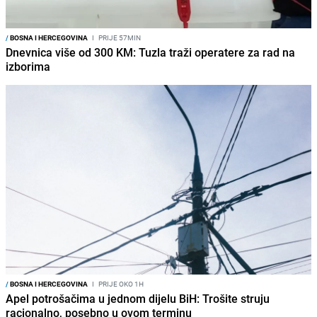
/
BOSNA I HERCEGOVINA
I
PRIJE 57MIN
Dnevnica više od 300 KM: Tuzla traži operatere za rad na
izborima
/
BOSNA I HERCEGOVINA
I
PRIJE OKO 1H
Apel potrošačima u jednom dijelu BiH: Trošite struju
racionalno, posebno u ovom terminu