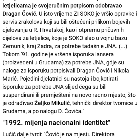
letjelicama je svojeručnim potpisom odobravao
Dragan Čović
. U isto vrijeme ZI SOKO je vršio opravke i
servis zrakolova koji su bili oštećeni prilikom bojevih
djelovanja u R. Hrvatskoj, kao i otpremu pričuvnih
dijelova za letjelice, koje je SOKO slao u vojnu bazu
Zemunik, kraj Zadra, za potrebe tadašnje JNA. (...)
Tokom '91. godine je vršena isporuka lansera
(proizvedeni u Grudama) za potrebe JNA, gdje su
naloge za isporuku potpisivali Dragan Čović i Nikola
Marić. Pojedini djelatnici su nastojali bojkotirati
isporuke za potrebe JNA slijed čega su bili
suspendirani ili premješteni na novo radno mjesto, što
je odrađivao
Željko Mikulić
, tehnički direktor tvornice u
Grudama, a po nalogu D. Čovića."
"1992. mijenja nacionalni identitet"
Lučić dalje tvrdi: "Čović je na mjestu Direktora