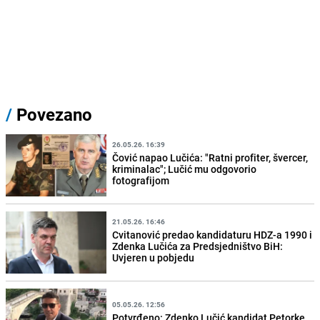
/
Povezano
26.05.26. 16:39
Čović napao Lučića: "Ratni profiter, švercer,
kriminalac"; Lučić mu odgovorio
fotografijom
21.05.26. 16:46
Cvitanović predao kandidaturu HDZ-a 1990 i
Zdenka Lučića za Predsjedništvo BiH:
Uvjeren u pobjedu
05.05.26. 12:56
Potvrđeno: Zdenko Lučić kandidat Petorke