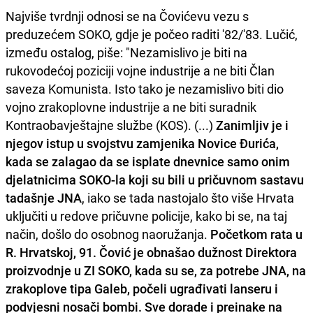
Najviše tvrdnji odnosi se na Čovićevu vezu s
preduzećem SOKO, gdje je počeo raditi '82/'83. Lučić,
između ostalog, piše: "Nezamislivo je biti na
rukovodećoj poziciji vojne industrije a ne biti Član
saveza Komunista. Isto tako je nezamislivo biti dio
vojno zrakoplovne industrije a ne biti suradnik
Kontraobavještajne službe (KOS). (...)
Zanimljiv je i
njegov istup u svojstvu zamjenika Novice Đurića,
kada se zalagao da se isplate dnevnice samo onim
djelatnicima SOKO-la koji su bili u pričuvnom sastavu
tadašnje JNA
, iako se tada nastojalo što više Hrvata
uključiti u redove pričuvne policije, kako bi se, na taj
način, došlo do osobnog naoružanja.
Početkom rata u
R. Hrvatskoj, 91. Čović je obnašao dužnost Direktora
proizvodnje u ZI SOKO, kada su se, za potrebe JNA, na
zrakoplove tipa Galeb, počeli ugrađivati lanseru i
podvjesni nosači bombi. Sve dorade i preinake na