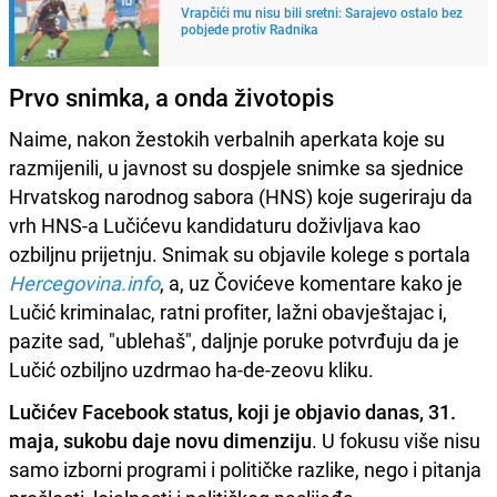
Vrapčići mu nisu bili sretni: Sarajevo ostalo bez
pobjede protiv Radnika
Prvo snimka, a onda životopis
Naime, nakon žestokih verbalnih aperkata koje su
razmijenili, u javnost su dospjele snimke sa sjednice
Hrvatskog narodnog sabora (HNS) koje sugeriraju da
vrh HNS-a Lučićevu kandidaturu doživljava kao
ozbiljnu prijetnju. Snimak su objavile kolege s portala
Hercegovina.info
, a, uz Čovićeve komentare kako je
Lučić kriminalac, ratni profiter, lažni obavještajac i,
pazite sad, "ublehaš", daljnje poruke potvrđuju da je
Lučić ozbiljno uzdrmao ha-de-zeovu kliku.
Lučićev Facebook status, koji je objavio danas, 31.
maja, sukobu daje novu dimenziju
. U fokusu više nisu
samo izborni programi i političke razlike, nego i pitanja