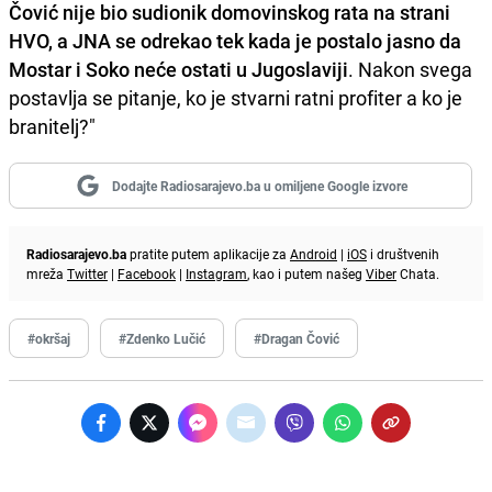
Čović nije bio sudionik domovinskog rata na strani
HVO, a JNA se odrekao tek kada je postalo jasno da
Mostar i Soko neće ostati u Jugoslaviji
. Nakon svega
postavlja se pitanje, ko je stvarni ratni profiter a ko je
branitelj?"
Dodajte Radiosarajevo.ba u omiljene Google izvore
Radiosarajevo.ba
pratite putem aplikacije za
Android
|
iOS
i društvenih
mreža
Twitter
|
Facebook
|
Instagram
, kao i putem našeg
Viber
Chata.
#okršaj
#Zdenko Lučić
#Dragan Čović