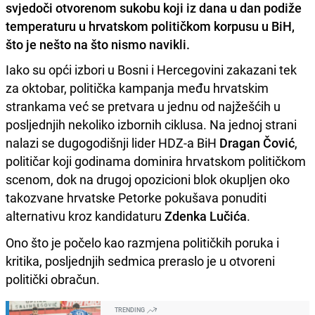
svjedoči otvorenom sukobu koji iz dana u dan podiže
temperaturu u hrvatskom političkom korpusu u BiH,
što je nešto na što nismo navikli.
Iako su opći izbori u Bosni i Hercegovini zakazani tek
za oktobar, politička kampanja među hrvatskim
strankama već se pretvara u jednu od najžešćih u
posljednjih nekoliko izbornih ciklusa. Na jednoj strani
nalazi se dugogodišnji lider HDZ-a BiH
Dragan Čović
,
političar koji godinama dominira hrvatskom političkom
scenom, dok na drugoj opozicioni blok okupljen oko
takozvane hrvatske Petorke pokušava ponuditi
alternativu kroz kandidaturu
Zdenka Lučića
.
Ono što je počelo kao razmjena političkih poruka i
kritika, posljednjih sedmica preraslo je u otvoreni
politički obračun.
TRENDING