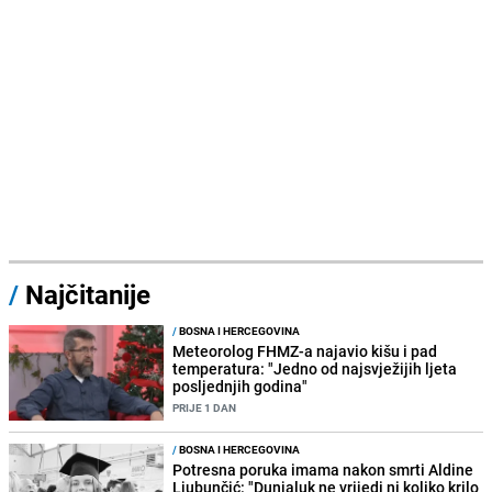
/
Najčitanije
/
BOSNA I HERCEGOVINA
Meteorolog FHMZ-a najavio kišu i pad
temperatura: "Jedno od najsvježijih ljeta
posljednjih godina"
PRIJE 1 DAN
/
BOSNA I HERCEGOVINA
Potresna poruka imama nakon smrti Aldine
Ljubunčić: "Dunjaluk ne vrijedi ni koliko krilo