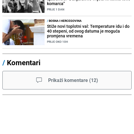
komarca"
PRIJE 1 DAN
/
BOSNA I HERCEGOVINA
Stiže novi toplotni val: Temperature idu i do
40 stepeni, od ovog datuma je moguća
promjena vremena
PRIJE OKO 10H
/
Komentari
Prikaži komentare
(
12
)