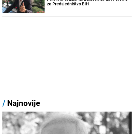
za Predsjedništvo BiH
/
Najnovije