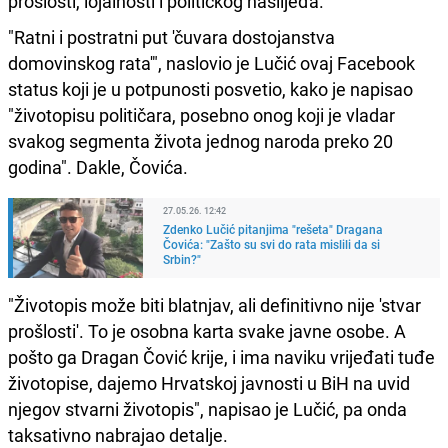
prošlosti, lojalnosti i političkog naslijeđa.
"Ratni i postratni put 'čuvara dostojanstva
domovinskog rata'", naslovio je Lučić ovaj Facebook
status koji je u potpunosti posvetio, kako je napisao
"životopisu političara, posebno onog koji je vladar
svakog segmenta života jednog naroda preko 20
godina". Dakle, Čovića.
27.05.26. 12:42
Zdenko Lučić pitanjima "rešeta" Dragana
Čovića: "Zašto su svi do rata mislili da si
Srbin?"
"Životopis može biti blatnjav, ali definitivno nije 'stvar
prošlosti'. To je osobna karta svake javne osobe. A
pošto ga Dragan Čović krije, i ima naviku vrijeđati tuđe
životopise, dajemo Hrvatskoj javnosti u BiH na uvid
njegov stvarni životopis", napisao je Lučić, pa onda
taksativno nabrajao detalje.