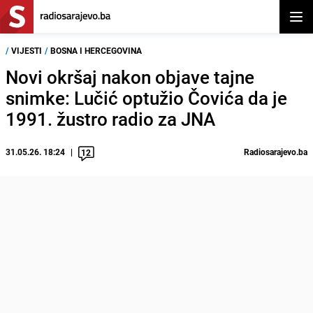
Otvor
/
VIJESTI
/
BOSNA I HERCEGOVINA
Novi okršaj nakon objave tajne
snimke: Lučić optužio Čovića da je
1991. žustro radio za JNA
31.05.26. 18:24
Radiosarajevo.ba
12