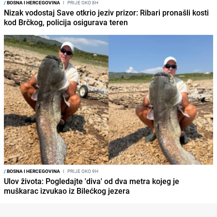
/
BOSNA I HERCEGOVINA
I
PRIJE OKO 8H
Nizak vodostaj Save otkrio jeziv prizor: Ribari pronašli kosti
kod Brčkog, policija osigurava teren
/
BOSNA I HERCEGOVINA
I
PRIJE OKO 9H
Ulov života: Pogledajte 'diva' od dva metra kojeg je
muškarac izvukao iz Bilećkog jezera