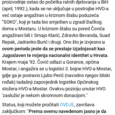
proizvodnje ostao do početka ratnih djelovanja u BiH
(april, 1992.), kada se ne uključuje u postrojbe HVO-a
već ostaje angažiran u kriznom štabu poduzeća
“SOKO", koji je tada bio smješten u zgradi Đačkog
doma u Mostaru. U kriznom štabu su pored Čovića
angažirani bili i: Smajo Klarić, Zdravko Bevanda, Suad
Repak, Jadranko Burić i drugi. Ono što je izvjesno
u
ovom periodu jeste da se prestaje izjašnjavati kao
Jugoslaven te mijenja nacionalni identitet u Hrvata
.
Krajem maja '92. Čović odlazi u Gorance, općina
Mostar, i angažira se u logistici 3. bojne HVO-a Mostar,
gdje ga je postavio Ljubo Perić (navodno njegov bliski
rođak) tadašnji zapovjednik logistike Općinskog
stožera HVO-a Mostar. Ovakvu poziciju unutar HVO
'zaslužio' je nekom skromnom donacijom."
Status, koji možete pročitati
OVDJE
, završava
zaključkom: "
Prema svemu navedenom jasno je da