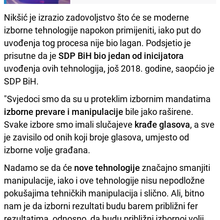
Nikšić je izrazio zadovoljstvo što će se moderne
izborne tehnologije napokon primijeniti, iako put do
uvođenja tog procesa nije bio lagan. Podsjetio je
prisutne da je
SDP BiH bio jedan od inicijatora
uvođenja ovih tehnologija, još 2018. godine, saopćio je
SDP BiH.
"Svjedoci smo da su u proteklim izbornim mandatima
izborne prevare i manipulacije
bile jako raširene.
Svake izbore smo imali slučajeve
krađe glasova
, a sve
je zavisilo od onih koji broje glasova, umjesto od
izborne volje građana.
Nadamo se da će
nove tehnologije
značajno smanjiti
manipulacije, iako i ove tehnologije nisu nepodložne
pokušajima tehničkih manipulacija i slično. Ali, bitno
nam je da izborni rezultati budu barem približni fer
rezultatima, odnosno, da budu približni izbornoj volji