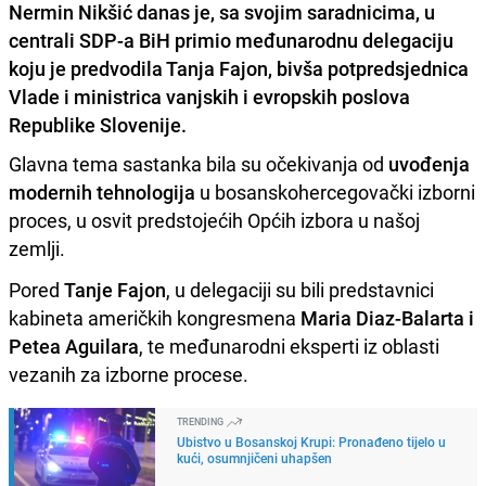
Nermin Nikšić danas je, sa svojim saradnicima, u
centrali SDP-a BiH primio međunarodnu delegaciju
koju je predvodila Tanja Fajon, bivša potpredsjednica
Vlade i ministrica vanjskih i evropskih poslova
Republike Slovenije.
Glavna tema sastanka bila su očekivanja od
uvođenja
modernih tehnologija
u bosanskohercegovački izborni
proces, u osvit predstojećih Općih izbora u našoj
zemlji.
Pored
Tanje Fajon
, u delegaciji su bili predstavnici
kabineta američkih kongresmena
Maria Diaz-Balarta i
Petea Aguilara
, te međunarodni eksperti iz oblasti
vezanih za izborne procese.
TRENDING
Ubistvo u Bosanskoj Krupi: Pronađeno tijelo u
kući, osumnjičeni uhapšen