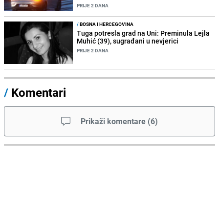
PRIJE 2 DANA
/
BOSNA I HERCEGOVINA
Tuga potresla grad na Uni: Preminula Lejla
Muhić (39), sugrađani u nevjerici
PRIJE 2 DANA
/
Komentari
Prikaži komentare
(
6
)