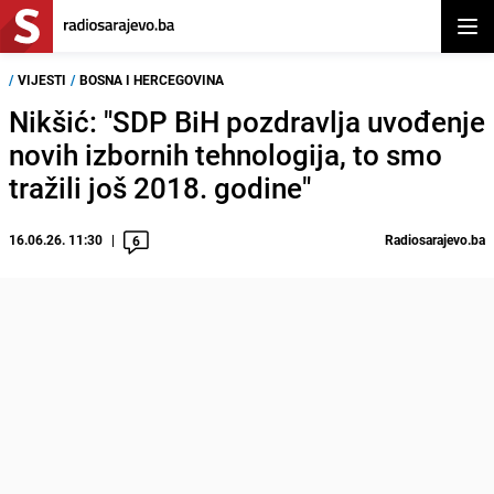
Otvor
/
VIJESTI
/
BOSNA I HERCEGOVINA
Nikšić: "SDP BiH pozdravlja uvođenje
novih izbornih tehnologija, to smo
tražili još 2018. godine"
16.06.26. 11:30
Radiosarajevo.ba
6