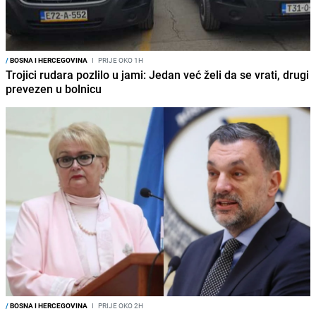
/
BOSNA I HERCEGOVINA
I
PRIJE OKO 1H
Trojici rudara pozlilo u jami: Jedan već želi da se vrati, drugi
prevezen u bolnicu
/
BOSNA I HERCEGOVINA
I
PRIJE OKO 2H