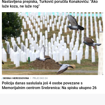
Nastavljena prepiska, Turković poručila Konakoviću: "Ako
laže koza, ne laže rog"
/
BOSNA I HERCEGOVINA
I
PRIJE OKO 2H
Policija danas saslušala još 4 osobe povezane s
Memorijalnim centrom Srebrenica: Na spisku ukupno 26