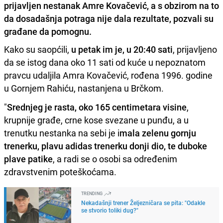
prijavljen nestanak Amre Kovačević, a s obzirom na to
da dosadašnja potraga nije dala rezultate, pozvali su
građane da pomognu.
Kako su saopćili,
u petak im je, u 20:40 sati
, prijavljeno
da se istog dana oko 11 sati od kuće u nepoznatom
pravcu udaljila Amra Kovačević, rođena 1996. godine
u Gornjem Rahiću, nastanjena u Brčkom.
"
Srednjeg je rasta, oko 165 centimetara visine
,
krupnije građe, crne kose svezane u punđu, a u
trenutku nestanka na sebi je i
mala zelenu gornju
trenerku, plavu adidas trenerku donji dio, te duboke
plave patike
, a radi se o osobi sa određenim
zdravstvenim poteškoćama.
TRENDING
Nekadašnji trener Željezničara se pita: "Odakle
se stvorio toliki dug?"