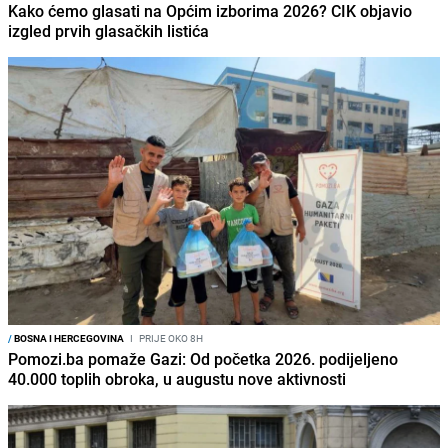
Kako ćemo glasati na Općim izborima 2026? CIK objavio
izgled prvih glasačkih listića
/
BOSNA I HERCEGOVINA
I
PRIJE OKO 8H
Pomozi.ba pomaže Gazi: Od početka 2026. podijeljeno
40.000 toplih obroka, u augustu nove aktivnosti