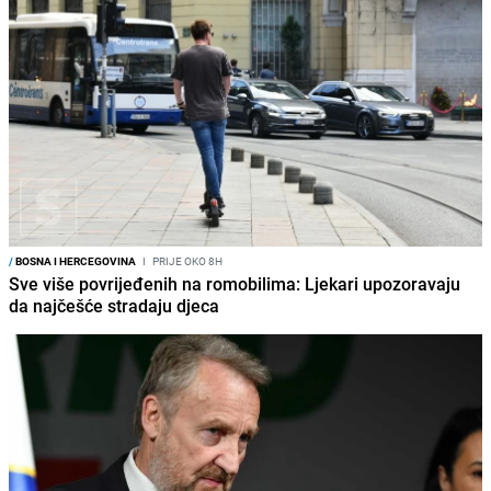
/
BOSNA I HERCEGOVINA
I
PRIJE OKO 8H
Sve više povrijeđenih na romobilima: Ljekari upozoravaju
da najčešće stradaju djeca