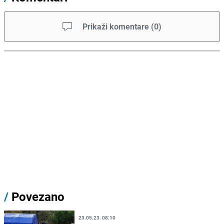
Prikaži komentare
(
0
)
/
Povezano
23.05.23. 08:10