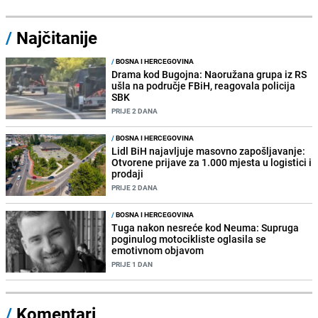
/
Najčitanije
/
BOSNA I HERCEGOVINA
Drama kod Bugojna: Naoružana grupa iz RS
ušla na područje FBiH, reagovala policija
SBK
PRIJE 2 DANA
/
BOSNA I HERCEGOVINA
Lidl BiH najavljuje masovno zapošljavanje:
Otvorene prijave za 1.000 mjesta u logistici i
prodaji
PRIJE 2 DANA
/
BOSNA I HERCEGOVINA
Tuga nakon nesreće kod Neuma: Supruga
poginulog motocikliste oglasila se
emotivnom objavom
PRIJE 1 DAN
/
Komentari