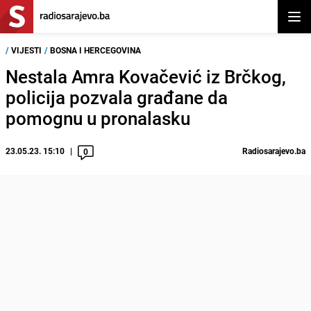
Otvor
/
VIJESTI
/
BOSNA I HERCEGOVINA
Nestala Amra Kovačević iz Brčkog,
policija pozvala građane da
pomognu u pronalasku
23.05.23. 15:10
Radiosarajevo.ba
0