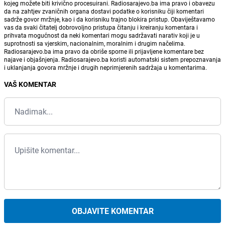
kojeg možete biti krivično procesuirani. Radiosarajevo.ba ima pravo i obavezu
da na zahtjev zvaničnih organa dostavi podatke o korisniku čiji komentari
sadrže govor mržnje, kao i da korisniku trajno blokira pristup. Obaviještavamo
vas da svaki čitatelj dobrovoljno pristupa čitanju i kreiranju komentara i
prihvata mogućnost da neki komentari mogu sadržavati narativ koji je u
suprotnosti sa vjerskim, nacionalnim, moralnim i drugim načelima.
Radiosarajevo.ba ima pravo da obriše sporne ili prijavljene komentare bez
najave i objašnjenja. Radiosarajevo.ba koristi automatski sistem prepoznavanja
i uklanjanja govora mržnje i drugih neprimjerenih sadržaja u komentarima.
VAŠ KOMENTAR
OBJAVITE KOMENTAR