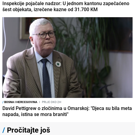
Inspekcije pojačale nadzor: U jednom kantonu zapečaćeno
šest objekata, izrečene kazne od 31.700 KM
/
BOSNA I HERCEGOVINA
I
PRIJE OKO 2H
David Pettigrew o zločinima u Omarskoj: "Djeca su bila meta
napada, istina se mora braniti"
/
Pročitajte još