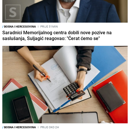
/
BOSNA I HERCEGOVINA
I
PRIJE 51MIN
Saradnici Memorijalnog centra dobili nove pozive na
saslušanja, Suljagić reagovao: "Ćerat ćemo se"
/
BOSNA I HERCEGOVINA
I
PRIJE OKO 2H