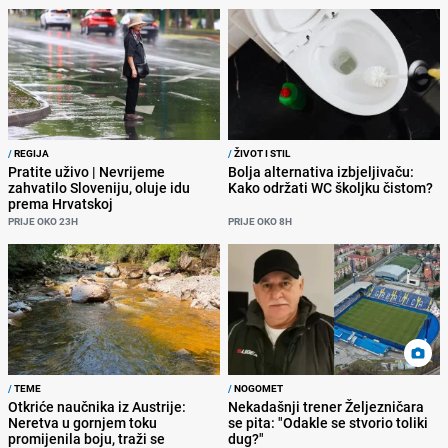
/
REGIJA
/
ŽIVOT I STIL
Pratite uživo | Nevrijeme
Bolja alternativa izbjeljivaču:
zahvatilo Sloveniju, oluje idu
Kako održati WC školjku čistom?
prema Hrvatskoj
PRIJE OKO 23H
PRIJE OKO 8H
/
TEME
/
NOGOMET
Otkriće naučnika iz Austrije:
Nekadašnji trener Željezničara
Neretva u gornjem toku
se pita: "Odakle se stvorio toliki
promijenila boju, traži se
dug?"