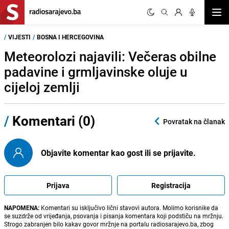
Otvor
/
VIJESTI
/
BOSNA I HERCEGOVINA
Meteorolozi najavili: Večeras obilne
padavine i grmljavinske oluje u
cijeloj zemlji
/
Komentari (0)
Povratak na članak
Objavite komentar kao gost ili se prijavite.
Prijava
Registracija
NAPOMENA:
Komentari su isključivo lični stavovi autora. Molimo korisnike da
se suzdrže od vrijeđanja, psovanja i pisanja komentara koji podstiču na mržnju.
Strogo zabranjen bilo kakav govor mržnje na portalu radiosarajevo.ba, zbog