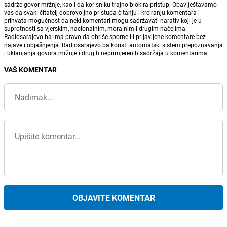
sadrže govor mržnje, kao i da korisniku trajno blokira pristup. Obaviještavamo
vas da svaki čitatelj dobrovoljno pristupa čitanju i kreiranju komentara i
prihvata mogućnost da neki komentari mogu sadržavati narativ koji je u
suprotnosti sa vjerskim, nacionalnim, moralnim i drugim načelima.
Radiosarajevo.ba ima pravo da obriše sporne ili prijavljene komentare bez
najave i objašnjenja. Radiosarajevo.ba koristi automatski sistem prepoznavanja
i uklanjanja govora mržnje i drugih neprimjerenih sadržaja u komentarima.
VAŠ KOMENTAR
OBJAVITE KOMENTAR