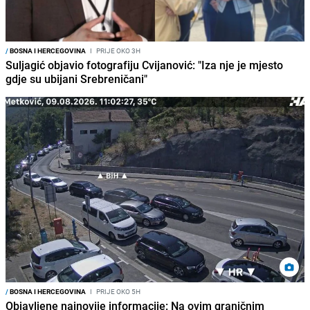
/
BOSNA I HERCEGOVINA
I
PRIJE OKO 3H
Suljagić objavio fotografiju Cvijanović: "Iza nje je mjesto
gdje su ubijani Srebreničani"
/
BOSNA I HERCEGOVINA
I
PRIJE OKO 5H
Objavljene najnovije informacije: Na ovim graničnim