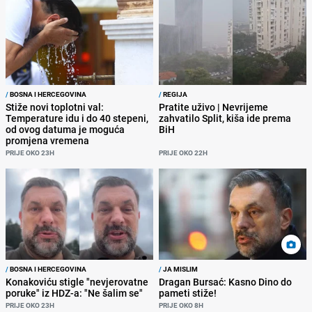
/
BOSNA I HERCEGOVINA
/
REGIJA
Stiže novi toplotni val:
Pratite uživo | Nevrijeme
Temperature idu i do 40 stepeni,
zahvatilo Split, kiša ide prema
od ovog datuma je moguća
BiH
promjena vremena
PRIJE OKO 23H
PRIJE OKO 22H
/
BOSNA I HERCEGOVINA
/
JA MISLIM
Konakoviću stigle "nevjerovatne
Dragan Bursać: Kasno Dino do
poruke" iz HDZ-a: "Ne šalim se"
pameti stiže!
PRIJE OKO 23H
PRIJE OKO 8H