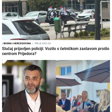
/
BOSNA I HERCEGOVINA
I
PRIJE OKO 2H
Slučaj prijavljen policiji: Vozilo s četničkom zastavom prošlo
centrom Prijedora?