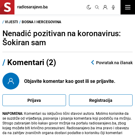
Otvor
/
VIJESTI
/
BOSNA I HERCEGOVINA
Nenadić pozitivan na koronavirus:
Šokiran sam
/
Komentari (2)
Povratak na članak
Objavite komentar kao gost ili se prijavite.
Prijava
Registracija
NAPOMENA:
Komentari su isključivo lični stavovi autora. Molimo korisnike da
se suzdrže od vrijeđanja, psovanja i pisanja komentara koji podstiču na mržnju.
Strogo zabranjen bilo kakav govor mržnje na portalu radiosarajevo.ba, zbog
kojeg možete biti krivično procesuirani. Radiosarajevo.ba ima pravo i obavezu
da na zahtjev zvaničnih organa dostavi podatke o korisniku čiji komentari